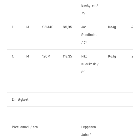
Björkgren /
75
1.
M
93M40
89,95
Jani
KoJy
225,0
Sundholm
/ 74
1.
M
120M
118,35
Niko
KoJy
250,
Kuorikoski /
89
Ennätykset
Päätuomari / nro
Leppänen
Juha /