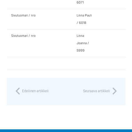
6071
Sivutuomari / nro
Linna Pauli
/ 6018
Sivutuomari / nro
Linna
Joanna /
5999
Edellinen artikkeli
Seuraava artikkeli