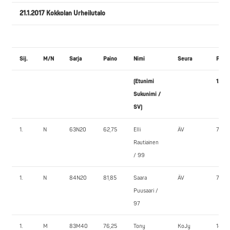
21.1.2017 Kokkolan Urheilutalo
Sij.
M/N
Sarja
Paino
Nimi
Seura
PENK
(Etunimi
1.
Sukunimi /
SV)
1.
N
63N20
62,75
Elli
ÄV
70,0
Rautiainen
/ 99
1.
N
84N20
81,85
Saara
ÄV
70,0
Puusaari /
97
1.
M
83M40
76,25
Tony
KoJy
145,0