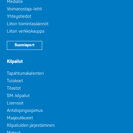
Medialle
Voimanostaja-lehti
Yhteystiedot
Liiton toimintasäännöt
Liiton verkkokauppa
Suomisport
Kilpailut
Tapahtumakalenteri
Tulokset
Tilastot
SM-kilpailut
Lisenssit
Antidopingsopimus
Maajoukkueet
Kilpailuiden järjestäminen
Maksut