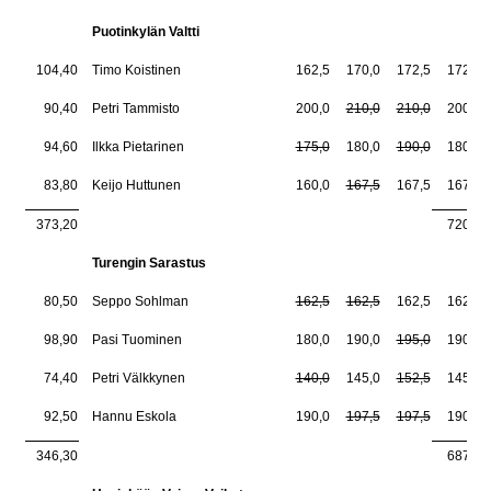
Puotinkylän Valtti
104,40
Timo Koistinen
162,5
170,0
172,5
172,5
90,40
Petri Tammisto
200,0
210,0
210,0
200,0
94,60
Ilkka Pietarinen
175,0
180,0
190,0
180,0
83,80
Keijo Huttunen
160,0
167,5
167,5
167,5
373,20
720,0
Turengin Sarastus
80,50
Seppo Sohlman
162,5
162,5
162,5
162,5
98,90
Pasi Tuominen
180,0
190,0
195,0
190,0
74,40
Petri Välkkynen
140,0
145,0
152,5
145,0
92,50
Hannu Eskola
190,0
197,5
197,5
190,0
346,30
687,5