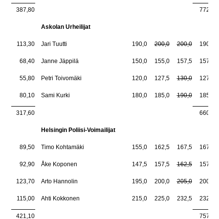
387,80
772,5
Askolan Urheilijat
113,30
Jari Tuutti
190,0
200,0
200,0
190,0
68,40
Janne Jäppilä
150,0
155,0
157,5
157,5
55,80
Petri Toivomäki
120,0
127,5
130,0
127,5
80,10
Sami Kurki
180,0
185,0
190,0
185,0
317,60
660,0
Helsingin Poliisi-Voimailijat
89,50
Timo Kohtamäki
155,0
162,5
167,5
167,5
92,90
Åke Koponen
147,5
157,5
162,5
157,5
123,70
Arto Hannolin
195,0
200,0
205,0
200,0
115,00
Ahti Kokkonen
215,0
225,0
232,5
232,5
421,10
757,5