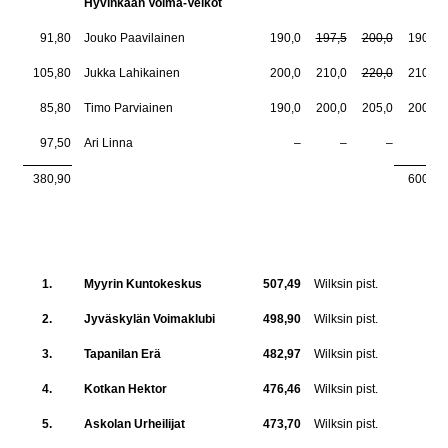
Hyvinkään Voima-Veikot
91,80
Jouko Paavilainen
190,0
197,5
200,0
190,0
105,80
Jukka Lahikainen
200,0
210,0
220,0
210,0
85,80
Timo Parviainen
190,0
200,0
205,0
200,0
97,50
Ari Linna
–
–
–
–
380,90
600,0
1.
Myyrin Kuntokeskus
507,49
Wilksin pist.
2.
Jyväskylän Voimaklubi
498,90
Wilksin pist.
3.
Tapanilan Erä
482,97
Wilksin pist.
4.
Kotkan Hektor
476,46
Wilksin pist.
5.
Askolan Urheilijat
473,70
Wilksin pist.