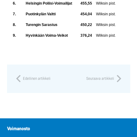
6.
Helsingin Poliisi-Voimailijat
455,55
Wilksin pist.
7.
Puotinkylän Valtti
454,04
Wilksin pist.
8.
Turengin Sarastus
450,22
Wilksin pist.
9.
Hyvinkään Voima-Veikot
376,24
Wilksin pist.
Edellinen artikkeli
Seuraava artikkeli
Voimanosto