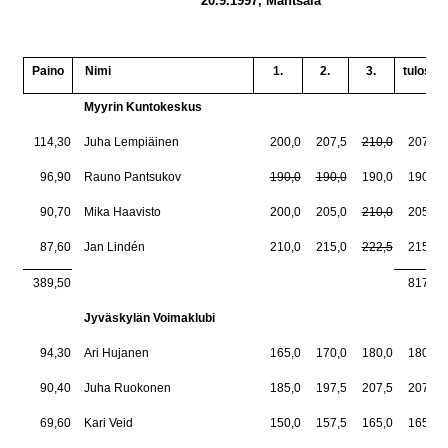
20.9.1997, Mäntsälä
Paino
Nimi
1.
2.
3.
tulos
Myyrin Kuntokeskus
114,30
Juha Lempiäinen
200,0
207,5
210,0
207,5
96,90
Rauno Pantsukov
190,0
190,0
190,0
190,0
90,70
Mika Haavisto
200,0
205,0
210,0
205,0
87,60
Jan Lindén
210,0
215,0
222,5
215,0
389,50
817,5
Jyväskylän Voimaklubi
94,30
Ari Hujanen
165,0
170,0
180,0
180,0
90,40
Juha Ruokonen
185,0
197,5
207,5
207,5
69,60
Kari Veid
150,0
157,5
165,0
165,0