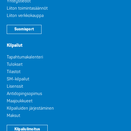
Yhteystiedot
Liiton toimintasäännöt
Liiton verkkokauppa
Suomisport
Kilpailut
Tapahtumakalenteri
Tulokset
Tilastot
SM-kilpailut
Lisenssit
Antidopingsopimus
Maajoukkueet
Kilpailuiden järjestäminen
Maksut
Kilpailuilmoitus