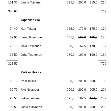
101,30
Janne Toivanen
195,0
205,0
215,0
215,0
355,60
767,5
Tapanilan Erä
74,40
Kari Takala
165,0
170,0
175,0
170,0
89,90
Jarno Ruohonen
185,0
195,0
195,0
185,0
75,70
Ilkka Kekkonen
160,0
167,5
170,0
167,5
78,50
Juha Tuononen
180,0
190,0
190,0
180,0
318,50
702,5
Kotkan Hektor
98,10
Pasi Toikka
190,0
200,0
200,0
190,0
99,70
Åke Nylander
190,0
200,0
205,0
200,0
96,50
Jukka Lehtinen
175,0
182,5
187,5
182,5
93,50
Olavi Kukkonen
190,0
200,0
200,0
200,0