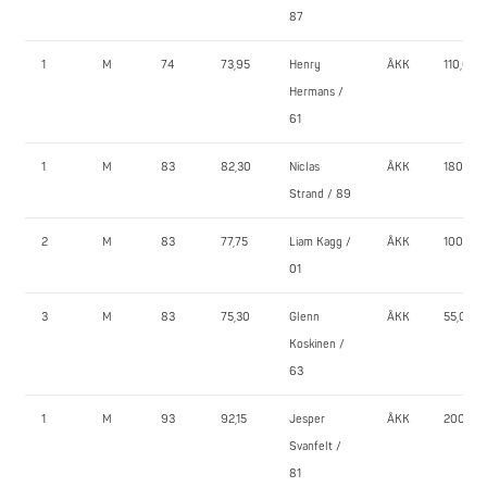
87
1
M
74
73,95
Henry
ÅKK
110,0
Hermans /
61
1
M
83
82,30
Niclas
ÅKK
180,0
Strand / 89
2
M
83
77,75
Liam Kagg /
ÅKK
100,0
01
3
M
83
75,30
Glenn
ÅKK
55,0
Koskinen /
63
1
M
93
92,15
Jesper
ÅKK
200,0
Svanfelt /
81