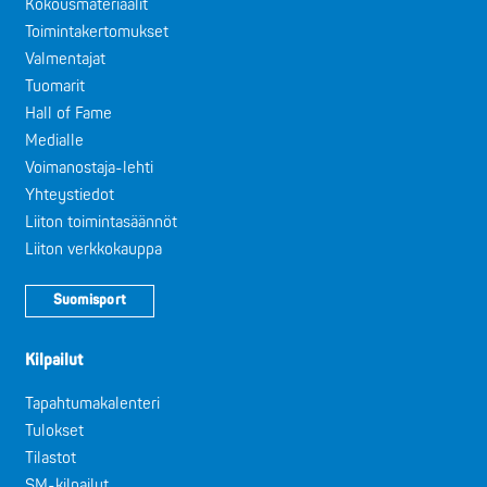
Kokousmateriaalit
Toimintakertomukset
Valmentajat
Tuomarit
Hall of Fame
Medialle
Voimanostaja-lehti
Yhteystiedot
Liiton toimintasäännöt
Liiton verkkokauppa
Suomisport
Kilpailut
Tapahtumakalenteri
Tulokset
Tilastot
SM-kilpailut