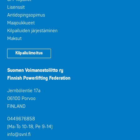
Lisenssit
Antidopingsopimus
Maajoukkueet
Kilpailuiden järjestäminen
Maksut
Kilpailuilmoitus
Suomen Voimanostoliitto ry
Finnish Powerlifting Federation
Jernbölentie 17a
06100 Porvoo
FINLAND
0449676858
(Ma-To 10-18, Pe 9-14)
info@svnl.fi