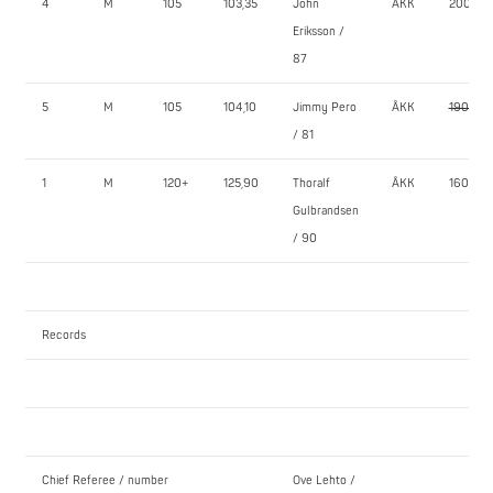
4
M
105
103,35
John
ÅKK
200,0
Eriksson /
87
5
M
105
104,10
Jimmy Pero
ÅKK
190,0
/ 81
1
M
120+
125,90
Thoralf
ÅKK
160,0
Gulbrandsen
/ 90
Records
Chief Referee / number
Ove Lehto /