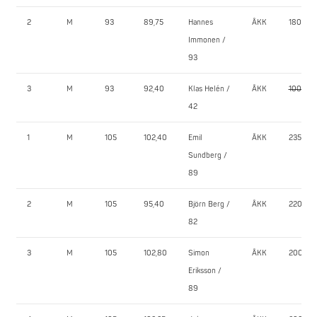
2
M
93
89,75
Hannes
ÅKK
180,0
Immonen /
93
3
M
93
92,40
Klas Helén /
ÅKK
100,0
42
1
M
105
102,40
Emil
ÅKK
235,0
Sundberg /
89
2
M
105
95,40
Björn Berg /
ÅKK
220,0
82
3
M
105
102,80
Simon
ÅKK
200,0
Eriksson /
89