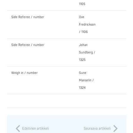
1105
Side Referee / number
Ove
Fredrickson
/ 1106
Side Referee / number
Johan
Sundberg /
1325
Weigh in / number
Sune
Manselin /
1324
Edellinen artikkeli
Seuraava artikkeli