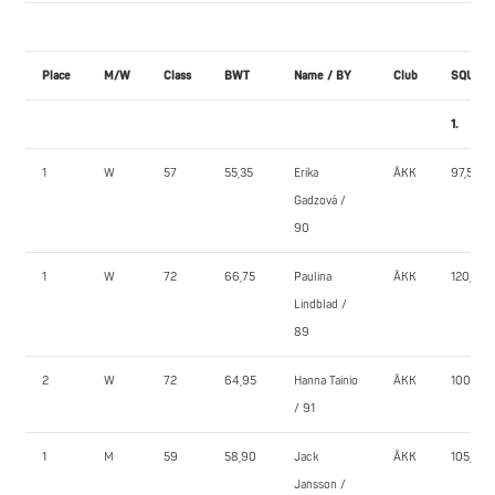
Place
M/W
Class
BWT
Name / BY
Club
SQUAT
1.
1
W
57
55,35
Erika
ÅKK
97,5
Gadzová /
90
1
W
72
66,75
Paulina
ÅKK
120,0
Lindblad /
89
2
W
72
64,95
Hanna Tainio
ÅKK
100,0
/ 91
1
M
59
58,90
Jack
ÅKK
105,0
Jansson /