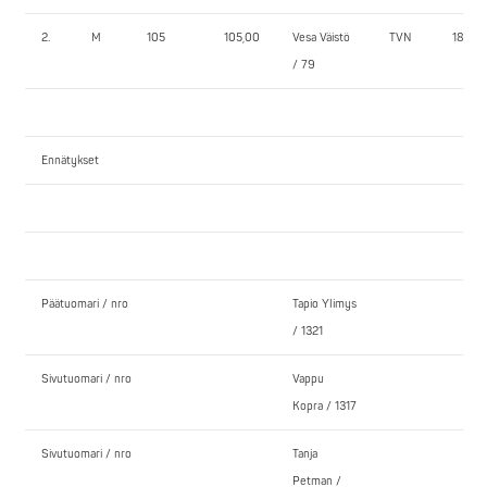
2.
M
105
105,00
Vesa Väistö
TVN
180,0
/ 79
Ennätykset
Päätuomari / nro
Tapio Ylimys
/ 1321
Sivutuomari / nro
Vappu
Kopra / 1317
Sivutuomari / nro
Tanja
Petman /