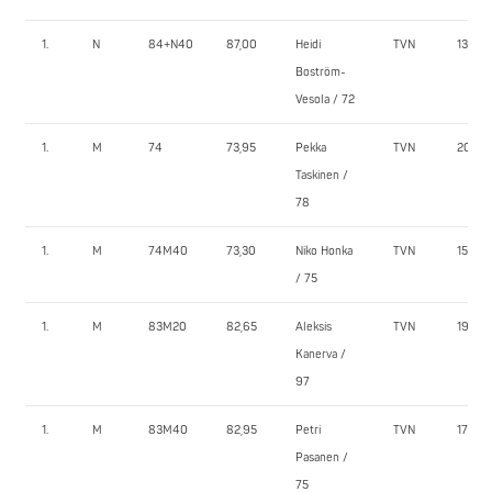
1.
N
84+N40
87,00
Heidi
TVN
130,0
Boström-
Vesola / 72
1.
M
74
73,95
Pekka
TVN
205,0
Taskinen /
78
1.
M
74M40
73,30
Niko Honka
TVN
155,0
/ 75
1.
M
83M20
82,65
Aleksis
TVN
190,0
Kanerva /
97
1.
M
83M40
82,95
Petri
TVN
175,0
Pasanen /
75