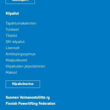
Suomisport
Kilpailut
Tapahtumakalenteri
Tulokset
Tilastot
SM-kilpailut
Lisenssit
Antidopingsopimus
Maajoukkueet
Kilpailuiden järjestäminen
Maksut
Kilpailuilmoitus
Suomen Voimanostoliitto ry
Finnish Powerlifting Federation