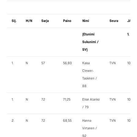
Sij.
M/N
Sarja
Paino
Nimi
Seura
JALK
(Etunimi
1.
Sukunimi /
SV)
1.
N
57
56,80
Kaisa
TVN
105,0
Clewer-
Taskinen /
88
1.
N
72
71,25
Elise Alanko
TVN
100,0
/ 79
2.
N
72
68,55
Hanna
TVN
107,5
Virtanen /
92