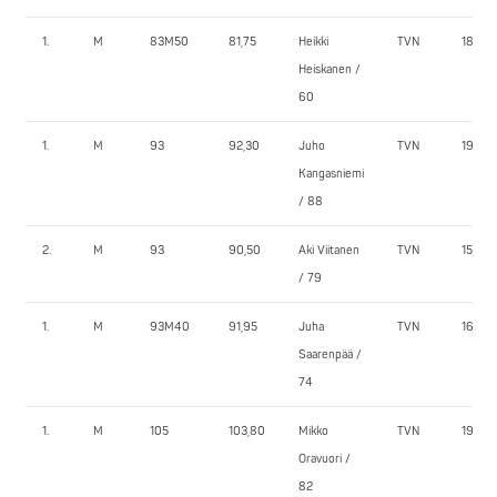
1.
M
83M50
81,75
Heikki
TVN
180,0
Heiskanen /
60
1.
M
93
92,30
Juho
TVN
190,0
Kangasniemi
/ 88
2.
M
93
90,50
Aki Viitanen
TVN
150,0
/ 79
1.
M
93M40
91,95
Juha
TVN
160,0
Saarenpää /
74
1.
M
105
103,80
Mikko
TVN
195,0
Oravuori /
82