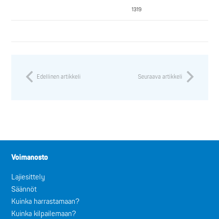
1319
Edellinen artikkeli
Seuraava artikkeli
Voimanosto
Lajiesittely
Säännöt
Kuinka harrastamaan?
Kuinka kilpailemaan?