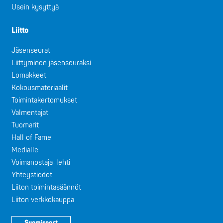
Usein kysyttyä
Liitto
Jäsenseurat
Liittyminen jäsenseuraksi
Lomakkeet
Kokousmateriaalit
Toimintakertomukset
Valmentajat
Tuomarit
Hall of Fame
Medialle
Voimanostaja-lehti
Yhteystiedot
Liiton toimintasäännöt
Liiton verkkokauppa