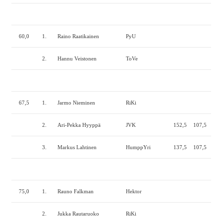
60,0
1.
Raino Raatikainen
PyU
2.
Hannu Veistonen
ToVe
67,5
1.
Jarmo Nieminen
RiKi
2.
Ari-Pekka Hyyppä
JVK
152,5
107,5
180
3.
Markus Lahtinen
HumppYri
137,5
107,5
180
75,0
1.
Rauno Falkman
Hektor
2.
Jukka Rautaruoko
RiKi