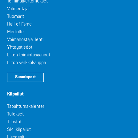
Toimintakertomukset
Valmentajat
Tuomarit
Hall of Fame
Medialle
Voimanostaja-lehti
Yhteystiedot
Liiton toimintasäännöt
Liiton verkkokauppa
Suomisport
Kilpailut
Tapahtumakalenteri
Tulokset
Tilastot
SM-kilpailut
Lisenssit