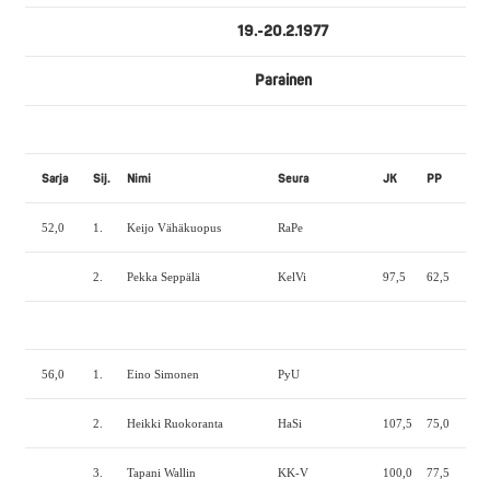
19.-20.2.1977
Parainen
Sarja
Sij.
Nimi
Seura
JK
PP
MN
52,0
1.
Keijo Vähäkuopus
RaPe
2.
Pekka Seppälä
KelVi
97,5
62,5
125
56,0
1.
Eino Simonen
PyU
167
2.
Heikki Ruokoranta
HaSi
107,5
75,0
140
3.
Tapani Wallin
KK-V
100,0
77,5
130