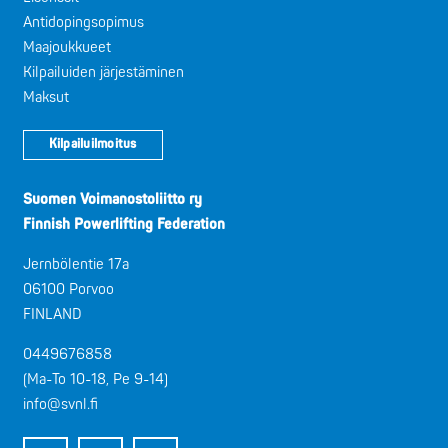
Antidopingsopimus
Maajoukkueet
Kilpailuiden järjestäminen
Maksut
Kilpailuilmoitus
Suomen Voimanostoliitto ry
Finnish Powerlifting Federation
Jernbölentie 17a
06100 Porvoo
FINLAND
0449676858
(Ma-To 10-18, Pe 9-14)
info@svnl.fi