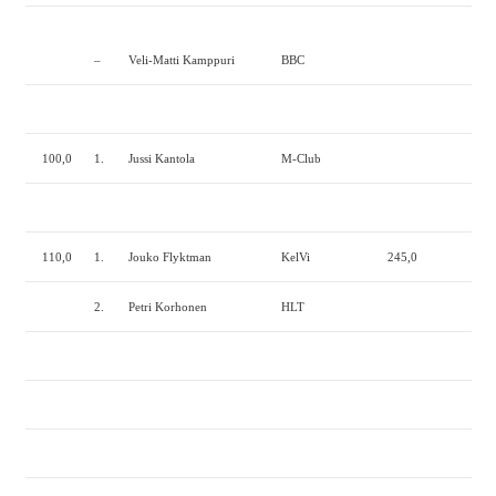
—–
–
Veli-Matti Kamppuri
BBC
?
100,0
1.
Jussi Kantola
M-Club
110,0
1.
Jouko Flyktman
KelVi
245,0
2.
Petri Korhonen
HLT