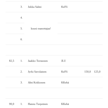
3.
Jukka Salmi
KelVi
4.
5.
kuusi osanottajaa!
6.
82,5
1.
Jaakko Torssonen
JLU
2.
Jyrki Savolainen
KelVi
150,0
125,0
230
3.
Ahti Kokkonen
KKehä
90,0
1.
Hannu Turpeinen
KKehä