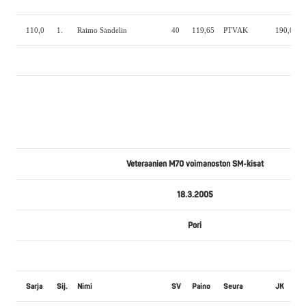
110,0
1.
Raimo Sandelin
40
119,65
PTVAK
190,0
1
Veteraanien M70 voimanoston SM-kisat
18.3.2005
Pori
Sarja
Sij.
Nimi
SV
Paino
Seura
JK