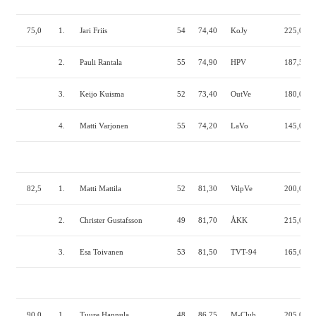
75,0
1.
Jari Friis
54
74,40
KoJy
225,0
1
2.
Pauli Rantala
55
74,90
HPV
187,5
1
3.
Keijo Kuisma
52
73,40
OutVe
180,0
1
4.
Matti Varjonen
55
74,20
LaVo
145,0
9
82,5
1.
Matti Mattila
52
81,30
VilpVe
200,0
1
2.
Christer Gustafsson
49
81,70
ÅKK
215,0
1
3.
Esa Toivanen
53
81,50
TVT-94
165,0
1
90,0
1.
Tuure Hannula
48
86,75
M-Club
205,0
1