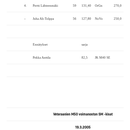
4.
Pertti Lähteenmäki
59
131,40
OrGn
270,0
165
–
Juha Ali-Tolppa
56
127,80
NoVo
250,0
—
Ennätykset
sarja
Pekka Anttila
82,5
JK M40 SE
Veteraanien M50 voimanoston SM -kisat
19.3.2005