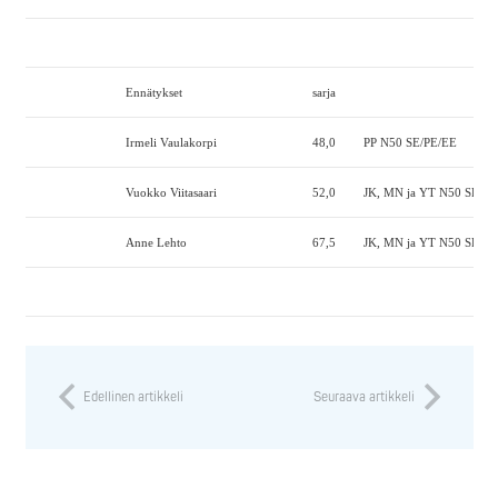
Ennätykset
sarja
Irmeli Vaulakorpi
48,0
PP N50 SE/PE/EE
Vuokko Viitasaari
52,0
JK, MN ja YT N50 SE/PE
Anne Lehto
67,5
JK, MN ja YT N50 SE/PE
Edellinen artikkeli
Seuraava artikkeli