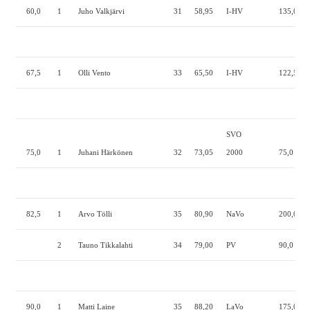
60,0
1
Juho Valkjärvi
31
58,95
I-HV
135,0
5
67,5
1
Olli Vento
33
65,50
I-HV
122,5
9
SVO
75,0
1
Juhani Härkönen
32
73,05
2000
75,0
4
82,5
1
Arvo Tölli
35
80,90
NaVo
200,0
1
2
Tauno Tikkalahti
34
79,00
PV
90,0
1
90,0
1
Matti Laine
35
88,20
LaVo
175,0
1