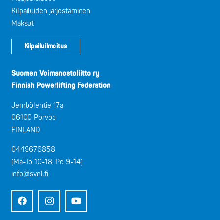
Kilpailuiden järjestäminen
Maksut
Kilpailuilmoitus
Suomen Voimanostoliitto ry
Finnish Powerlifting Federation
Jernbölentie 17a
06100 Porvoo
FINLAND
0449676858
(Ma-To 10-18, Pe 9-14)
info@svnl.fi