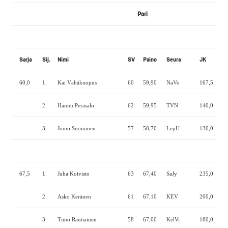
Pori
Sarja
Sij.
Nimi
SV
Paino
Seura
JK
PP
60,0
1.
Kai Vähäkuopus
60
59,90
NaVo
167,5
112
2.
Hannu Peräsalo
62
59,95
TVN
140,0
107
3.
Jouni Suominen
57
58,70
LepU
130,0
70,
67,5
1.
Juha Koivisto
63
67,40
SaJy
235,0
130
2.
Asko Keränen
61
67,10
KEV
200,0
130
3.
Timo Rautiainen
58
67,00
KelVi
180,0
130