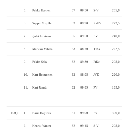
5.
Pekka Ikonen
57
89,50
S-V
235,0
150
6.
Seppo Norpila
63
89,90
K-UV
222,5
175
7.
Jyrki Auvinen
65
89,50
EV
240,0
145
8.
Markku Vahala
63
88,70
TiKa
222,5
150
9.
Pekka Salo
62
89,80
PiKe
205,0
162
10.
Kari Heimonen
62
88,95
JVK
220,0
145
11.
Kari Jämsä
62
89,85
PV
165,0
162
100,0
1.
Harri Hagfors
61
99,90
PV
300,0
210
2.
Henrik Winter
62
99,45
S-V
295,0
205