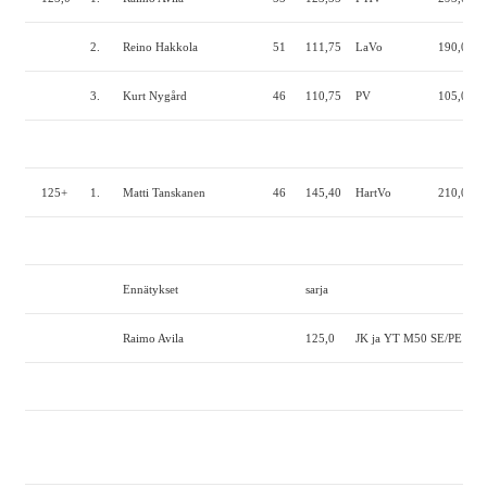
2.
Reino Hakkola
51
111,75
LaVo
190,0
1
3.
Kurt Nygård
46
110,75
PV
105,0
1
125+
1.
Matti Tanskanen
46
145,40
HartVo
210,0
1
Ennätykset
sarja
Raimo Avila
125,0
JK ja YT M50 SE/PE