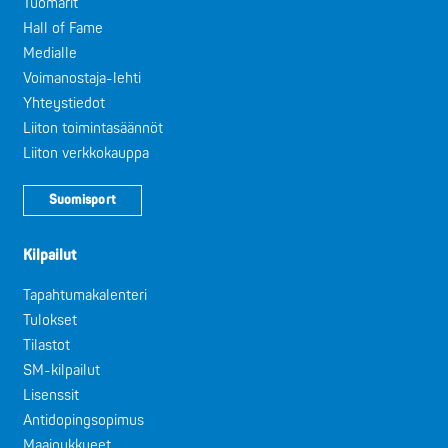
Tuomarit
Hall of Fame
Medialle
Voimanostaja-lehti
Yhteystiedot
Liiton toimintasäännöt
Liiton verkkokauppa
Suomisport
Kilpailut
Tapahtumakalenteri
Tulokset
Tilastot
SM-kilpailut
Lisenssit
Antidopingsopimus
Maajoukkueet