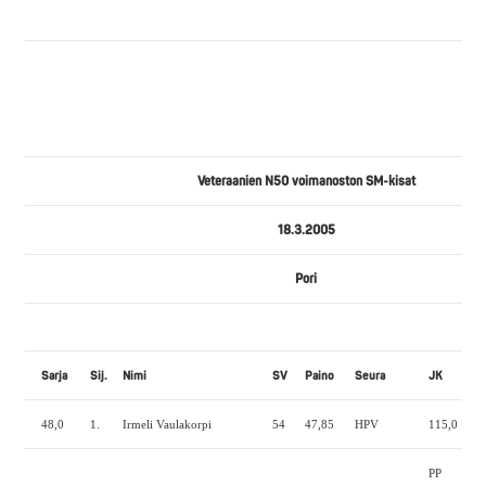
Veteraanien N50 voimanoston SM-kisat
18.3.2005
Pori
Sarja
Sij.
Nimi
SV
Paino
Seura
JK
P
48,0
1.
Irmeli Vaulakorpi
54
47,85
HPV
115,0
72
PP