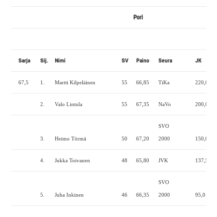
Pori
Sarja
Sij.
Nimi
SV
Paino
Seura
JK
67,5
1.
Martti Kilpeläinen
55
66,85
TiKa
220,0
1
2.
Valo Lintula
55
67,35
NaVo
200,0
1
SVO
3.
Heimo Törmä
50
67,20
2000
150,0
1
4.
Jukka Toivanen
48
65,80
JVK
137,5
1
SVO
5.
Juha Inkinen
46
66,35
2000
95,0
1