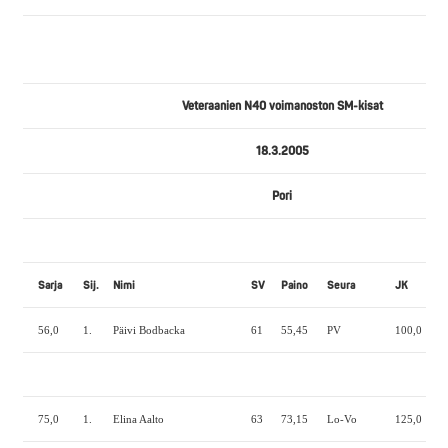
Veteraanien N40 voimanoston SM-kisat
18.3.2005
Pori
Sarja
Sij.
Nimi
SV
Paino
Seura
JK
P
56,0
1.
Päivi Bodbacka
61
55,45
PV
100,0
80
75,0
1.
Elina Aalto
63
73,15
Lo-Vo
125,0
85