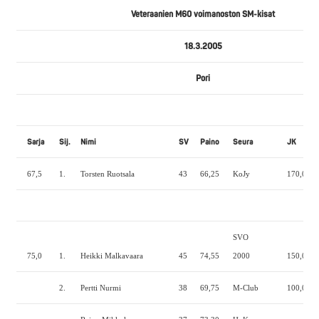
Veteraanien M60 voimanoston SM-kisat
18.3.2005
Pori
Sarja
Sij.
Nimi
SV
Paino
Seura
JK
67,5
1.
Torsten Ruotsala
43
66,25
KoJy
170,0
8
SVO
75,0
1.
Heikki Malkavaara
45
74,55
2000
150,0
1
2.
Pertti Nurmi
38
69,75
M-Club
100,0
6