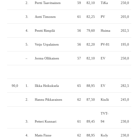
2.
Pertti Taavitsainen
59
82,10
TiKa
250,0
140
3.
Antti Timonen
61
82,25
PV
205,0
152
4.
Pentti Rimpilä
56
79,60
Huima
202,5
115
5.
Veijo Urpalainen
56
82,20
PV-81
195,0
122
–
Jorma Ollikainen
57
82,10
EV
250,0
—
90,0
1.
Ilkka Heikuksela
65
88,95
EV
282,5
170
2.
Hannu Pikkarainen
62
87,50
KiuJä
245,0
175
TVT-
3.
Petteri Kunnari
61
89,45
94
230,0
165
4.
Matts Finne
62
88,95
KoJy
230,0
160