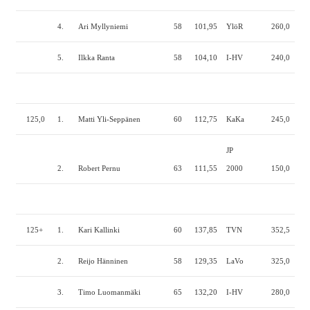
4.
Ari Myllyniemi
58
101,95
YlöR
260,0
187
5.
Ilkka Ranta
58
104,10
I-HV
240,0
175
125,0
1.
Matti Yli-Seppänen
60
112,75
KaKa
245,0
192
JP
2.
Robert Pernu
63
111,55
2000
150,0
90,
125+
1.
Kari Kallinki
60
137,85
TVN
352,5
225
2.
Reijo Hänninen
58
129,35
LaVo
325,0
195
3.
Timo Luomanmäki
65
132,20
I-HV
280,0
185