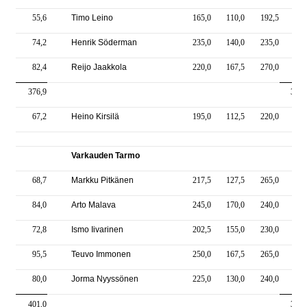
55,6
Timo Leino
165,0
110,0
192,5
467
74,2
Henrik Söderman
235,0
140,0
235,0
610
82,4
Reijo Jaakkola
220,0
167,5
270,0
657
376,9
3105
67,2
Heino Kirsilä
195,0
112,5
220,0
527
Varkauden Tarmo
68,7
Markku Pitkänen
217,5
127,5
265,0
610
84,0
Arto Malava
245,0
170,0
240,0
655
72,8
Ismo Iivarinen
202,5
155,0
230,0
587
95,5
Teuvo Immonen
250,0
167,5
265,0
682
80,0
Jorma Nyyssönen
225,0
130,0
240,0
595
401,0
3130