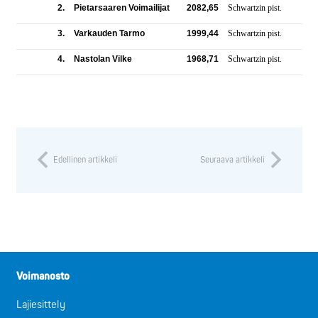
2.
Pietarsaaren Voimailijat
2082,65
Schwartzin pist.
3.
Varkauden Tarmo
1999,44
Schwartzin pist.
4.
Nastolan Vilke
1968,71
Schwartzin pist.
Edellinen artikkeli
Seuraava artikkeli
Voimanosto
Lajiesittely