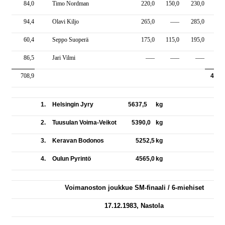
84,0
Timo Nordman
220,0
150,0
230,0
600
94,4
Olavi Kiljo
265,0
—–
285,0
550
60,4
Seppo Suoperä
175,0
115,0
195,0
485
86,5
Jari Vilmi
—–
—–
—–
0
708,9
4565
1.
Helsingin Jyry 5637,5
kg
2.
Tuusulan Voima-Veikot 5390,0
kg
3.
Keravan Bodonos
5252,5
kg
4.
Oulun Pyrintö
4565,0
kg
Voimanoston joukkue SM-finaali / 6-miehiset
17.12.1983, Nastola