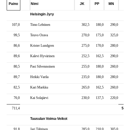
Paino
Nimi
JK
PP
MN
YT
Helsingin Jyry
107,0
Timo Lehtinen
302,5
180,0
290,0
772
99,5
Teuvo Orava
270,0
175,0
325,0
770
86,6
Krister Lundgren
275,0
170,0
280,0
725
89,6
Kalevi Hyvärinen
252,5
162,5
290,0
705
80,5
Pasi Silvennoinen
255,0
180,0
260,0
695
89,7
Heikki Varila
235,0
180,0
280,0
695
82,5
Kari Markku
265,0
162,5
260,0
687
76,0
Kai Solajärvi
230,0
137,5
220,0
587
711,4
5637
Tuusulan Voima-Veikot
91,8
Jari Tähtinen
285,0
210,0
305,0
800