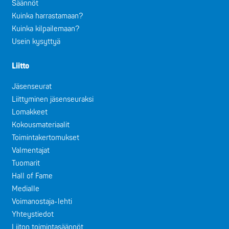
Säännöt
Kuinka harrastamaan?
Kuinka kilpailemaan?
Usein kysyttyä
Liitto
Jäsenseurat
Liittyminen jäsenseuraksi
Lomakkeet
Kokousmateriaalit
Toimintakertomukset
Valmentajat
Tuomarit
Hall of Fame
Medialle
Voimanostaja-lehti
Yhteystiedot
Liiton toimintasäännöt