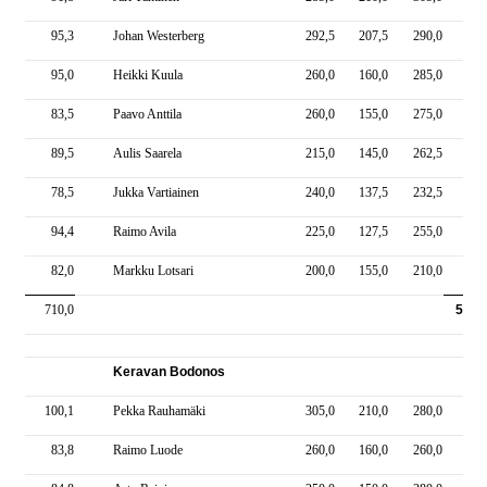
95,3
Johan Westerberg
292,5
207,5
290,0
790
95,0
Heikki Kuula
260,0
160,0
285,0
705
83,5
Paavo Anttila
260,0
155,0
275,0
690
89,5
Aulis Saarela
215,0
145,0
262,5
622
78,5
Jukka Vartiainen
240,0
137,5
232,5
610
94,4
Raimo Avila
225,0
127,5
255,0
607
82,0
Markku Lotsari
200,0
155,0
210,0
565
710,0
5390
Keravan Bodonos
100,1
Pekka Rauhamäki
305,0
210,0
280,0
795
83,8
Raimo Luode
260,0
160,0
260,0
680