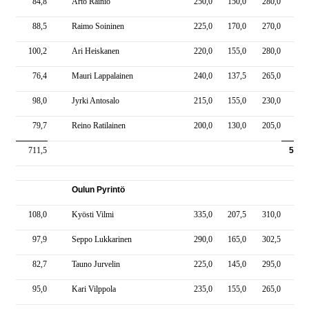
84,8
Arto Rainio
250,0
150,0
280,0
680
88,5
Raimo Soininen
225,0
170,0
270,0
665
100,2
Ari Heiskanen
220,0
155,0
280,0
655
76,4
Mauri Lappalainen
240,0
137,5
265,0
642
98,0
Jyrki Antosalo
215,0
155,0
230,0
600
79,7
Reino Ratilainen
200,0
130,0
205,0
535
711,5
5252
Oulun Pyrintö
108,0
Kyösti Vilmi
335,0
207,5
310,0
852
97,9
Seppo Lukkarinen
290,0
165,0
302,5
757
82,7
Tauno Jurvelin
225,0
145,0
295,0
665
95,0
Kari Vilppola
235,0
155,0
265,0
655