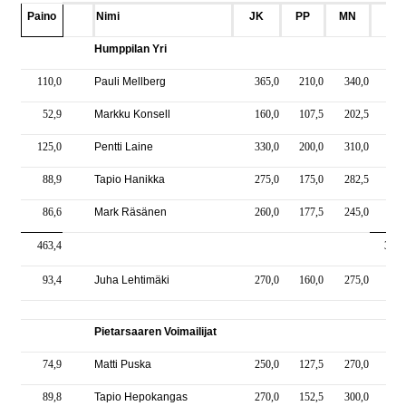
Paino
Nimi
JK
PP
MN
YT
Humppilan Yri
110,0
Pauli Mellberg
365,0
210,0
340,0
915
52,9
Markku Konsell
160,0
107,5
202,5
470
125,0
Pentti Laine
330,0
200,0
310,0
840
88,9
Tapio Hanikka
275,0
175,0
282,5
732
86,6
Mark Räsänen
260,0
177,5
245,0
682
463,4
3640
93,4
Juha Lehtimäki
270,0
160,0
275,0
705
Pietarsaaren Voimailijat
74,9
Matti Puska
250,0
127,5
270,0
647
89,8
Tapio Hepokangas
270,0
152,5
300,0
722