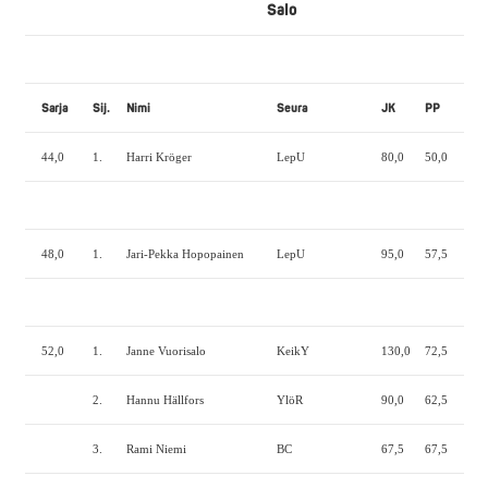
Salo
Sarja
Sij.
Nimi
Seura
JK
PP
MN
44,0
1.
Harri Kröger
LepU
80,0
50,0
90,
48,0
1.
Jari-Pekka Hopopainen
LepU
95,0
57,5
95,
52,0
1.
Janne Vuorisalo
KeikY
130,0
72,5
150
2.
Hannu Hällfors
YlöR
90,0
62,5
140
3.
Rami Niemi
BC
67,5
67,5
110