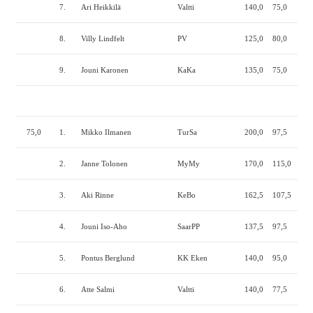
7.
Ari Heikkilä
Valtti
140,0
75,0
155
8.
Villy Lindfelt
PV
125,0
80,0
140
9.
Jouni Karonen
KaKa
135,0
75,0
130
75,0
1.
Mikko Ilmanen
TurSa
200,0
97,5
192
2.
Janne Tolonen
MyMy
170,0
115,0
190
3.
Aki Rinne
KeBo
162,5
107,5
165
4.
Jouni Iso-Aho
SaarPP
137,5
97,5
160
5.
Pontus Berglund
KK Eken
140,0
95,0
147
6.
Atte Salmi
Valtti
140,0
77,5
155