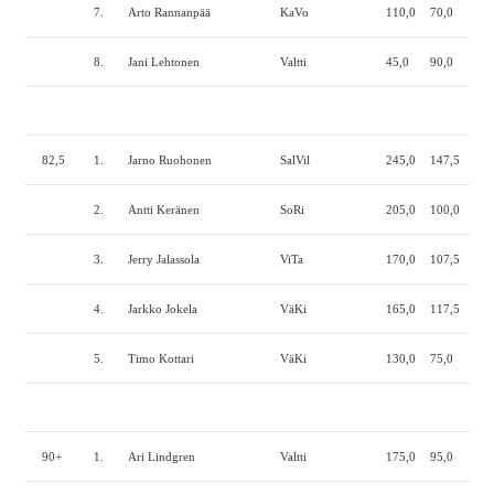
7.
Arto Rannanpää
KaVo
110,0
70,0
120
8.
Jani Lehtonen
Valtti
45,0
90,0
140
82,5
1.
Jarno Ruohonen
SalVil
245,0
147,5
210
2.
Antti Keränen
SoRi
205,0
100,0
190
3.
Jerry Jalassola
ViTa
170,0
107,5
192
4.
Jarkko Jokela
VäKi
165,0
117,5
175
5.
Timo Kottari
VäKi
130,0
75,0
160
90+
1.
Ari Lindgren
Valtti
175,0
95,0
200