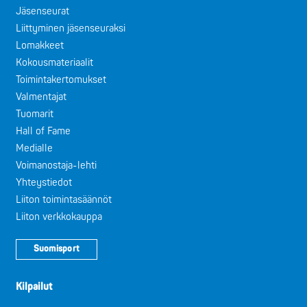
Jäsenseurat
Liittyminen jäsenseuraksi
Lomakkeet
Kokousmateriaalit
Toimintakertomukset
Valmentajat
Tuomarit
Hall of Fame
Medialle
Voimanostaja-lehti
Yhteystiedot
Liiton toimintasäännöt
Liiton verkkokauppa
Suomisport
Kilpailut