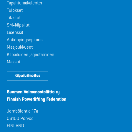
Tapahtumakalenteri
Tulokset
Tilastot
SM-kilpailut
Lisenssit
Antidopingsopimus
Maajoukkueet
Kilpailuiden järjestäminen
Maksut
Kilpailuilmoitus
Suomen Voimanostoliitto ry
Finnish Powerlifting Federation
Jernbölentie 17a
06100 Porvoo
FINLAND