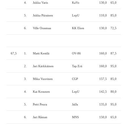
4.
Jukka Varis
KaVo
130,0
65,0
140
5.
Jukka Piirainen
LepU
110,0
85,0
140
6.
Ville Orasmaa
KK Eken
130,0
72,5
125
67,5
1.
Matti Kestilä
OV-86
160,0
87,5
175
2.
Jari Kärkkäinen
Tap.Erä
160,0
95,0
155
3.
Mika Vuorinen
CGP
157,5
85,0
162
4.
Kai Kosunen
LepU
142,5
80,0
180
5.
Petri Peura
JalJa
135,0
95,0
160
6.
Jari Råman
MNS
150,0
65,0
165