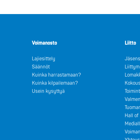
Voimanosto
Liitto
Lajiesittely
Jäsens
Säännöt
Liitty
Kuinka harrastamaan?
Lomak
Kuinka kilpailemaan?
Kokous
Usein kysyttyä
Toimin
Valmen
Tuomar
Hall o
Medial
Voiman