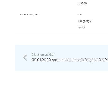
/ 6059
Sivutuomari / nro
Olli
Skogberg /
6062
Edellinen artikkeli
06.01.2020 Varustevoimanosto, Ylöjärvi, YlöR