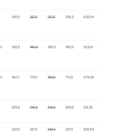
250,0
257,5
257,5
250,0
632,04
65
180,0
190,0
190,0
190,0
503,41
65
162,5
175,0
185,0
175,0
476,92
205,0
210,0
210,0
205,0
512,35
222,5
227,5
232,5
227,5
528,69