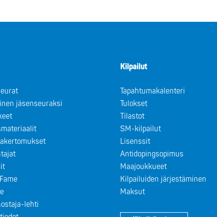
Kilpailut
eurat
Tapahtumakalenteri
minen jäsenseuraksi
Tulokset
keet
Tilastot
materiaalit
SM-kilpailut
takertomukset
Lisenssit
tajat
Antidopingsopimus
it
Maajoukkueet
f Fame
Kilpailuiden järjestäminen
le
Maksut
ostaja-lehti