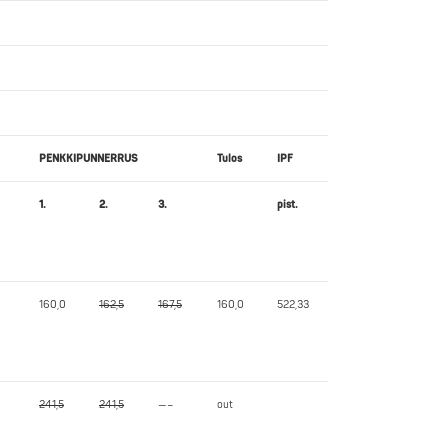
PENKKIPUNNERRUS
Tulos
IPF
1.
2.
3.
pist.
160,0
162,5
167,5
160,0
522,33
241,5
241,5
—–
out