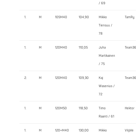
/ 69
1.
M
105M40
104,90
Mikko
TamRy
Tiensuu /
78
1.
M
120M40
110,05
Juha
Team3
Martikainen
/ 75
2.
M
120M40
109,30
Kaj
Team3
Wasenius /
72
1.
M
120M50
118,50
Timo
Hektor
Raanti / 61
1.
M
120+M40
130,00
Mikko
VilpVe