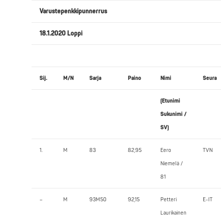
Varustepenkkipunnerrus
18.1.2020 Loppi
Sij.
M/N
Sarja
Paino
Nimi
Seura
(Etunimi
Sukunimi /
SV)
1.
M
83
82,95
Eero
TVN
Niemelä /
81
–
M
93M50
92,15
Petteri
E-IT
Laurikainen