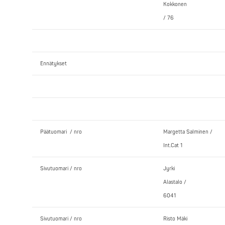
Kokkonen
/ 76
Ennätykset
Päätuomari / nro
Margetta Salminen /
Int.Cat 1
Sivutuomari / nro
Jyrki
Alastalo /
6041
Sivutuomari / nro
Risto Mäki