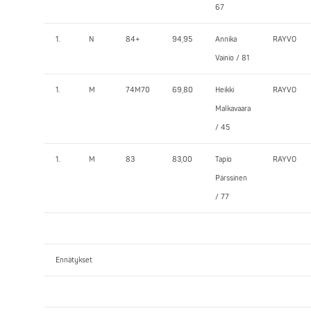
67
1.
N
84+
94,95
Annika
RAYVO
Vainio / 81
1.
M
74M70
69,80
Heikki
RAYVO
Malkavaara
/ 45
1.
M
83
83,00
Tapio
RAYVO
Pärssinen
/ 77
Ennätykset