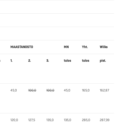
MAASTANOSTO
MN
Yht.
Wilks
s
1.
2.
3.
tulos
tulos
pist.
45,0
100,0
100,0
45,0
165,0
162,87
120,0
127,5
135,0
135,0
285,0
287,39