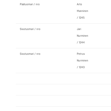
Päätuomari / nro
Arto
Manninen
/ 1245
Sivutuomari / nro
Jari
Nurminen
/ 1244
Sivutuomari / nro
Petrus
Nurminen
/ 1243