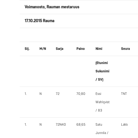
Voimanosto, Rauman mestaruus
17.10.2015 Rauma
Sij.
M/N
Sarja
Paino
Nimi
Seura
(Etunimi
Sukunimi
/ SV)
1.
N
72
70,80
Essi
TNT
Wahlqvist
/ 83
1.
N
72N40
68,65
Satu
LaVo
Junnila /