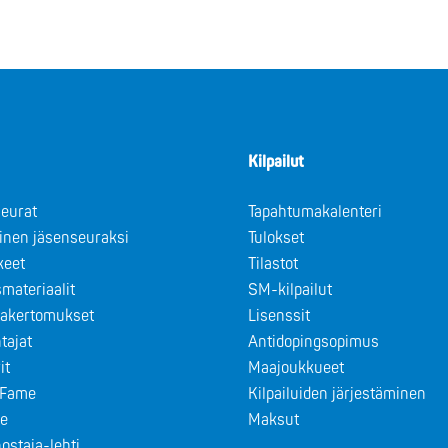
Kilpailut
eurat
Tapahtumakalenteri
minen jäsenseuraksi
Tulokset
keet
Tilastot
materiaalit
SM-kilpailut
takertomukset
Lisenssit
tajat
Antidopingsopimus
it
Maajoukkueet
f Fame
Kilpailuiden järjestäminen
le
Maksut
ostaja-lehti