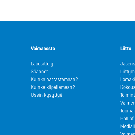
Voimanosto
Liitto
Lajiesittely
Jäsens
Säännöt
Liitty
Kuinka harrastamaan?
Lomak
Kuinka kilpailemaan?
Kokous
Usein kysyttyä
Toimin
Valmen
Tuomar
Hall o
Medial
Voiman