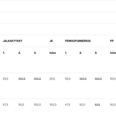
JALKAKYYKKY
JK
PENKKIPUNNERRUS
PP
1.
2.
3.
tulos
1.
2.
3.
tulo
25,0
100,0
100,0
25,0
95,0
100,0
100,0
95,0
87,5
95,0
100,0
100,0
47,5
50,0
52,5
50,0