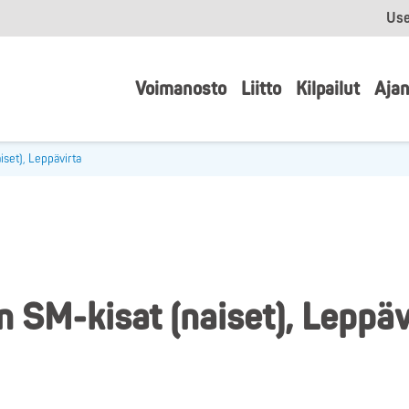
Use
Voimanosto
Liitto
Kilpailut
Ajan
set), Leppävirta
 SM-kisat (naiset), Leppäv