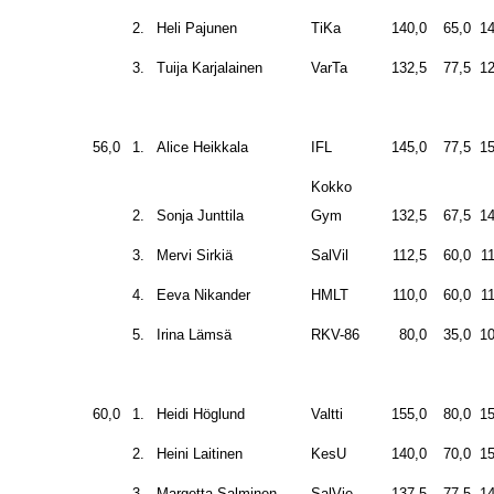
2.
Heli Pajunen
TiKa
140,0
65,0
14
3.
Tuija Karjalainen
VarTa
132,5
77,5
12
56,0
1.
Alice Heikkala
IFL
145,0
77,5
15
Kokko
2.
Sonja Junttila
Gym
132,5
67,5
14
3.
Mervi Sirkiä
SalVil
112,5
60,0
1
4.
Eeva Nikander
HMLT
110,0
60,0
1
5.
Irina Lämsä
RKV-86
80,0
35,0
10
60,0
1.
Heidi Höglund
Valtti
155,0
80,0
15
2.
Heini Laitinen
KesU
140,0
70,0
15
3.
Margetta Salminen
SalVie
137,5
77,5
14