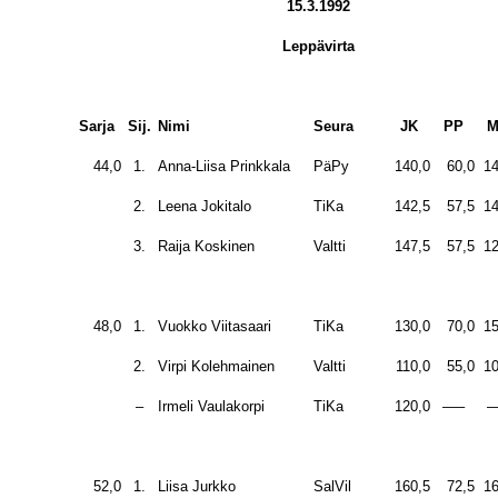
15.3.1992
Leppävirta
Sarja
Sij.
Nimi
Seura
JK
PP
M
44,0
1.
Anna-Liisa Prinkkala
PäPy
140,0
60,0
14
2.
Leena Jokitalo
TiKa
142,5
57,5
14
3.
Raija Koskinen
Valtti
147,5
57,5
12
48,0
1.
Vuokko Viitasaari
TiKa
130,0
70,0
15
2.
Virpi Kolehmainen
Valtti
110,0
55,0
10
–
Irmeli Vaulakorpi
TiKa
120,0
—–
—
52,0
1.
Liisa Jurkko
SalVil
160,5
72,5
16