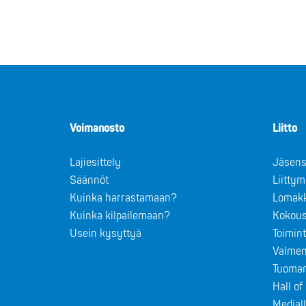
Voimanosto
Liitto
Lajiesittely
Jäsens
Säännöt
Liitty
Kuinka harrastamaan?
Lomak
Kuinka kilpailemaan?
Kokous
Usein kysyttyä
Toimin
Valmen
Tuomar
Hall o
Medial