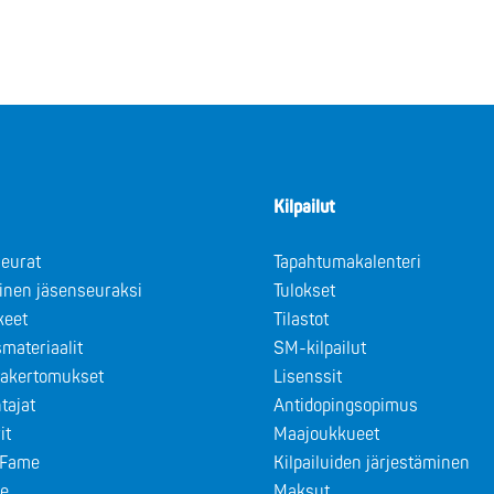
Kilpailut
eurat
Tapahtumakalenteri
minen jäsenseuraksi
Tulokset
keet
Tilastot
materiaalit
SM-kilpailut
takertomukset
Lisenssit
tajat
Antidopingsopimus
it
Maajoukkueet
f Fame
Kilpailuiden järjestäminen
le
Maksut