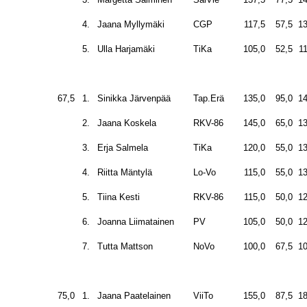
4.
Jaana Myllymäki
CGP
117,5
57,5
13
5.
Ulla Harjamäki
TiKa
105,0
52,5
1
67,5
1.
Sinikka Järvenpää
Tap.Erä
135,0
95,0
14
2.
Jaana Koskela
RKV-86
145,0
65,0
13
3.
Erja Salmela
TiKa
120,0
55,0
13
4.
Riitta Mäntylä
Lo-Vo
115,0
55,0
13
5.
Tiina Kesti
RKV-86
115,0
50,0
12
6.
Joanna Liimatainen
PV
105,0
50,0
12
7.
Tutta Mattson
NoVo
100,0
67,5
10
75,0
1.
Jaana Paatelainen
ViiTo
155,0
87,5
18