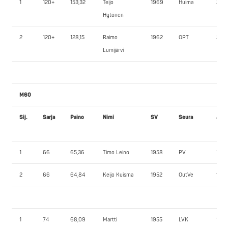
1
120+
153,32
Teijo
1969
Huima
245,
Hytönen
2
120+
128,15
Raimo
1962
OPT
250,
Lumijärvi
M60
Sij.
Sarja
Paino
Nimi
SV
Seura
JK1
1
66
65,36
Timo Leino
1958
PV
140,
2
66
64,84
Keijo Kuisma
1952
OutVe
100,
1
74
68,09
Martti
1955
LVK
145,