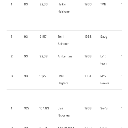
1
83
82,66
Heikki
1960
TVN
180,
Heiskanen
1
93
91,57
Tomi
1968
SaJy
190,
Sairanen
2
93
92,08
Ari Lehtinen
1963
LVK
182,
team
3
93
91,27
Harri
1961
MY-
100,
Hagfors
Power
1
105
104,83
Jari
1963
So-Vi
190,
Niskanen