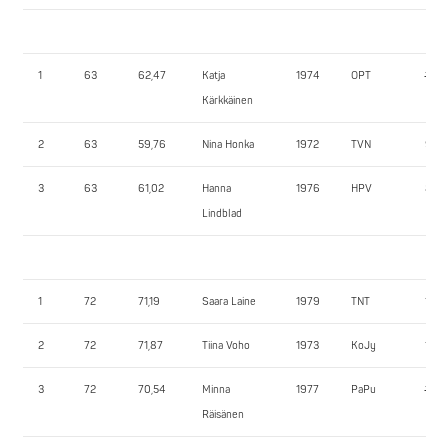
1
63
62,47
Katja
1974
OPT
117,5
Kärkkäinen
2
63
59,76
Nina Honka
1972
TVN
95,0
3
63
61,02
Hanna
1976
HPV
85,0
Lindblad
1
72
71,19
Saara Laine
1979
TNT
130,
2
72
71,87
Tiina Voho
1973
KoJy
100,
3
72
70,54
Minna
1977
PaPu
125,
Räisänen