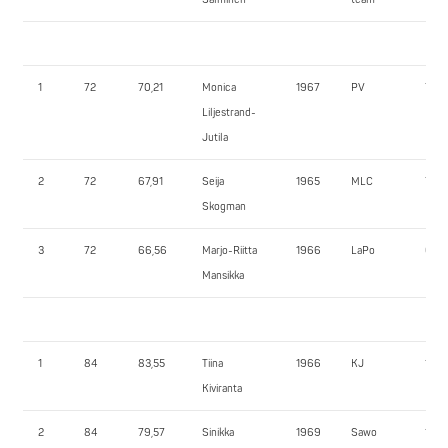
1
72
70,21
Monica
1967
PV
75,0
Liljestrand-
Jutila
2
72
67,91
Seija
1965
MLC
72,5
Skogman
3
72
66,56
Marjo-Riitta
1966
LaPo
67,5
Mansikka
1
84
83,55
Tiina
1966
KJ
130,
Kiviranta
2
84
79,57
Sinikka
1969
Sawo
115,0