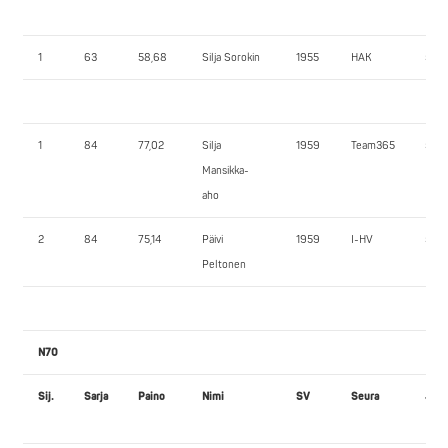
1
63
58,68
Silja Sorokin
1955
HAK
50,0
1
84
77,02
Silja
1959
Team365
55,0
Mansikka-
aho
2
84
75,14
Päivi
1959
I-HV
50,0
Peltonen
N70
Sij.
Sarja
Paino
Nimi
SV
Seura
JK1