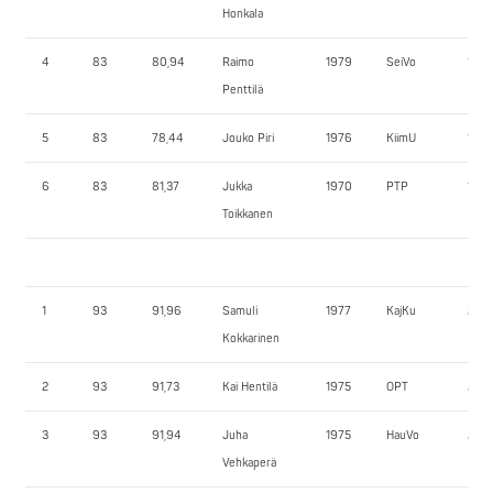
Honkala
4
83
80,94
Raimo
1979
SeiVo
160,
Penttilä
5
83
78,44
Jouko Piri
1976
KiimU
162,
6
83
81,37
Jukka
1970
PTP
160,
Toikkanen
1
93
91,96
Samuli
1977
KajKu
240,
Kokkarinen
2
93
91,73
Kai Hentilä
1975
OPT
220,
3
93
91,94
Juha
1975
HauVo
200,
Vehkaperä