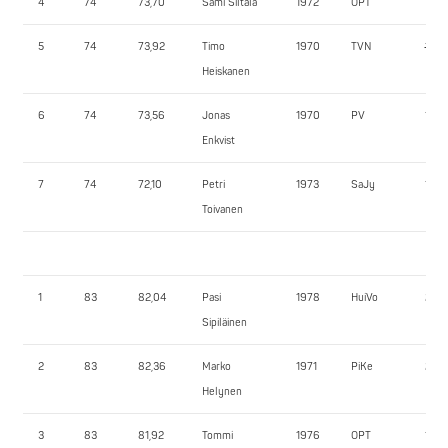
4
74
73,70
Sami Siltala
1972
OPT
170,
5
74
73,92
Timo
1970
TVN
180,
Heiskanen
6
74
73,56
Jonas
1970
PV
172,
Enkvist
7
74
72,10
Petri
1973
SaJy
150,
Toivanen
1
83
82,04
Pasi
1978
HuiVo
200,
Sipiläinen
2
83
82,36
Marko
1971
PiKe
200,
Helynen
3
83
81,92
Tommi
1976
OPT
175,