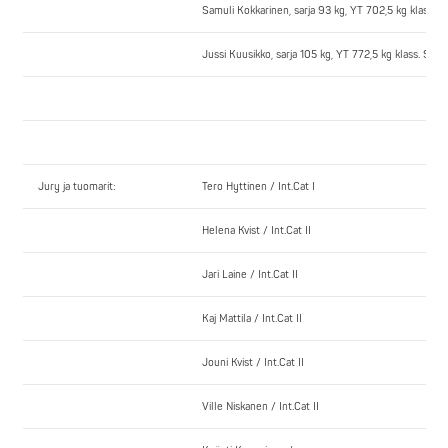
Samuli Kokkarinen, sarja 93 kg, YT 702,5 kg klass. 
Jussi Kuusikko, sarja 105 kg, YT 772,5 kg klass. SE 
Jury ja tuomarit:
Tero Hyttinen / Int.Cat I
Helena Kvist / Int.Cat II
Jari Laine / Int.Cat II
Kaj Mattila / Int.Cat II
Jouni Kvist / Int.Cat II
Ville Niskanen / Int.Cat II