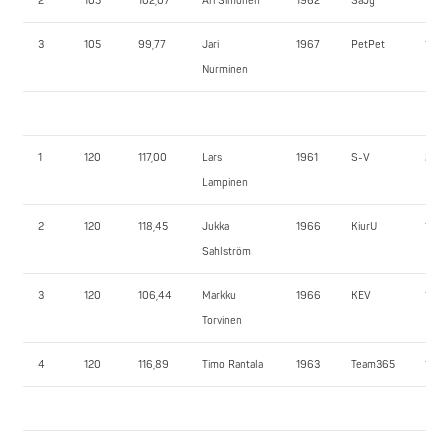
2
105
102,07
Ari Simonen
1962
SaJy
185,
3
105
99,77
Jari
1967
PetPet
140,
Nurminen
1
120
117,00
Lars
1961
S-V
200,
Lampinen
2
120
118,45
Jukka
1966
KiurU
180,
Sahlström
3
120
106,44
Markku
1966
KEV
190,
Torvinen
4
120
116,89
Timo Rantala
1963
Team365
165,