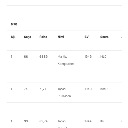
M70
Sij.
Sarja
Paino
Nimi
SV
Seura
JK1
1
66
65,89
Markku
1949
MLC
102,
Kemppainen
1
74
71,71
Tapani
1940
KesU
115,0
Pulkkinen
1
93
89,74
Tapani
1944
KP
65,0