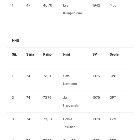
1
47
46,70
Eila
1942
MLC
55,0
Kumpuniemi
M40
Sij.
Sarja
Paino
Nimi
SV
Seura
JK1
1
74
72,81
Sami
1975
KPU
202,
Nieminen
2
74
73,76
Jani
1979
OPT
205,
Haapamäki
3
74
73,88
Pekka
1978
TVN
205,
Taskinen