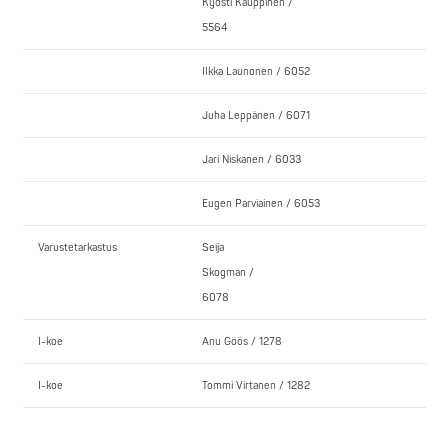
Kyösti Kauppinen /
5564
Ilkka Launonen / 6052
Juha Leppänen / 6071
Jari Niskanen / 6033
Eugen Parviainen / 6053
Varustetarkastus
Seija
Skogman /
6078
I-koe
Anu Göös / 1278
I-koe
Tommi Virtanen / 1282