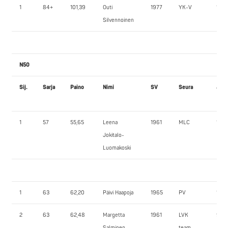
1
84+
101,39
Outi
1977
YK-V
135,
Silvennoinen
N50
Sij.
Sarja
Paino
Nimi
SV
Seura
JK1
1
57
55,65
Leena
1961
MLC
105,
Jokitalo-
Luomakoski
1
63
62,20
Päivi Haapoja
1965
PV
107,
2
63
62,48
Margetta
1961
LVK
90,0
Salminen
team