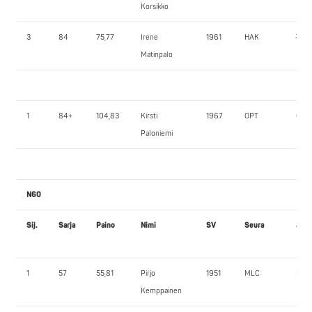
Korsikko
3
84
75,77
Irene
1961
HAK
70,0
Matinpalo
1
84+
104,83
Kirsti
1967
OPT
65,0
Paloniemi
N60
Sij.
Sarja
Paino
Nimi
SV
Seura
JK1
1
57
55,81
Pirjo
1951
MLC
35,0
Kemppainen