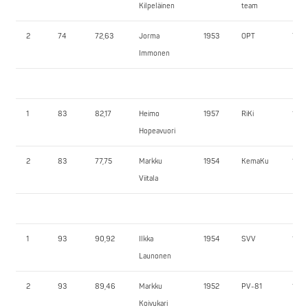
Kilpeläinen
team
2
74
72,63
Jorma
1953
OPT
75,0
Immonen
1
83
82,17
Heimo
1957
RiKi
160,
Hopeavuori
2
83
77,75
Markku
1954
KemaKu
140,
Viitala
1
93
90,92
Ilkka
1954
SVV
155,
Launonen
2
93
89,46
Markku
1952
PV-81
160,
Koivukari