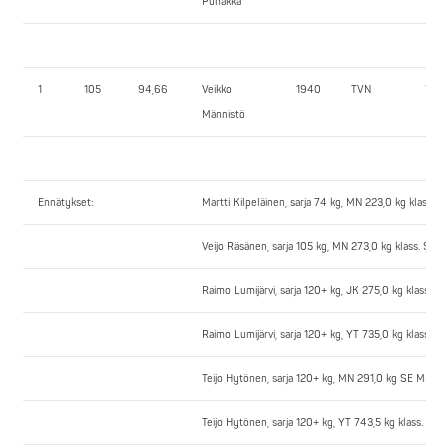
Puhakka
1
105
94,66
Veikko
1940
TVN
75,0
Männistö
Ennätykset:
Martti Kilpeläinen, sarja 74 kg, MN 223,0 kg klass. 
Veijo Räsänen, sarja 105 kg, MN 273,0 kg klass. SE 
Raimo Lumijärvi, sarja 120+ kg, JK 275,0 kg klass. S
Raimo Lumijärvi, sarja 120+ kg, YT 735,0 kg klass. S
Teijo Hytönen, sarja 120+ kg, MN 291,0 kg SE M50 j
Teijo Hytönen, sarja 120+ kg, YT 743,5 kg klass. SE