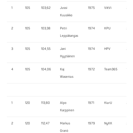
1
105
103,62
Jussi
1975
ViitVi
250,
Kuusikko
2
105
103,38
Petri
1974
KPU
245,
Leppäkangas
3
105
104,55
Jani
1974
HPV
210,
Hyytiäinen
4
105
104,06
Kaj
1972
Team365
180,
Wasenius
1
120
113,80
Alpo
1971
KiurU
235,
Karppinen
2
120
112,47
Markus
1979
NyKK
210,
Granö