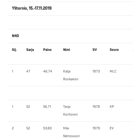
Ylitornio, 15.-17.11.2019
N40
Sij.
Sarja
Paino
Nimi
SV
Seura
JK1
1
47
46,74
Katja
1973
MLC
55,0
Ronkainen
1
52
56,71
Tanja
1978
KP
105,
Korhonen
2
52
53,80
Miia
1979
EV
85,0
Nietosvuori