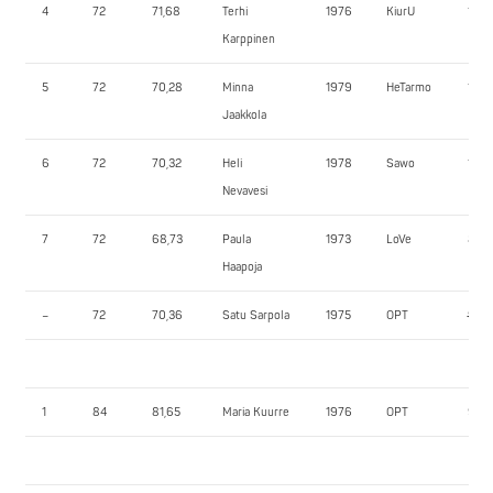
4
72
71,68
Terhi
1976
KiurU
110,
Karppinen
5
72
70,28
Minna
1979
HeTarmo
100,
Jaakkola
6
72
70,32
Heli
1978
Sawo
110,
Nevavesi
7
72
68,73
Paula
1973
LoVe
87,5
Haapoja
–
72
70,36
Satu Sarpola
1975
OPT
95,0
1
84
81,65
Maria Kuurre
1976
OPT
95,0