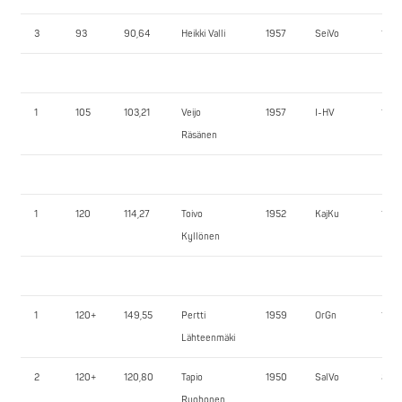
3
93
90,64
Heikki Valli
1957
SeiVo
170,
1
105
103,21
Veijo
1957
I-HV
170,
Räsänen
1
120
114,27
Toivo
1952
KajKu
165,
Kyllönen
1
120+
149,55
Pertti
1959
OrGn
150,
Lähteenmäki
2
120+
120,80
Tapio
1950
SalVo
80,0
Ruohonen