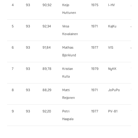
4
93
90,92
Keijo
1975
I-HV
215,
Huttunen
5
93
92,34
Vesa
1971
KajKu
220,
Kovalainen
6
93
91,84
Mathias
1977
VIS
210,
Björklund
7
93
89,78
Kristian
1979
NyKK
170,
Kulla
8
93
88,29
Matti
1971
JoPuPo
190,
Reijonen
9
93
92,20
Petri
1977
PV-81
165,
Haapala