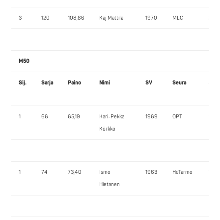
3
120
108,86
Kaj Mattila
1970
MLC
200,
M50
Sij.
Sarja
Paino
Nimi
SV
Seura
JK1
1
66
65,19
Kari-Pekka
1969
OPT
110,
Körkkö
1
74
73,40
Ismo
1963
HeTarmo
140,
Hietanen