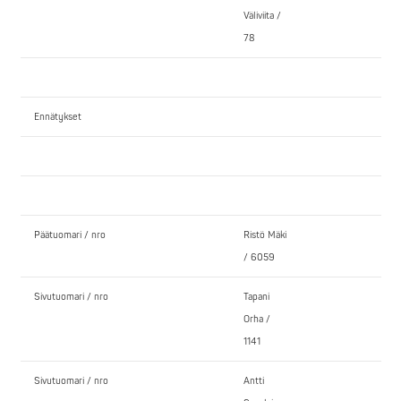
Väliviita /
78
Ennätykset
Päätuomari / nro
Ristö Mäki
/ 6059
Sivutuomari / nro
Tapani
Orha /
1141
Sivutuomari / nro
Antti