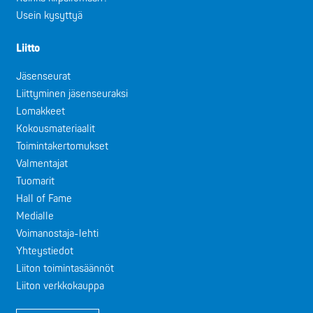
Usein kysyttyä
Liitto
Jäsenseurat
Liittyminen jäsenseuraksi
Lomakkeet
Kokousmateriaalit
Toimintakertomukset
Valmentajat
Tuomarit
Hall of Fame
Medialle
Voimanostaja-lehti
Yhteystiedot
Liiton toimintasäännöt
Liiton verkkokauppa