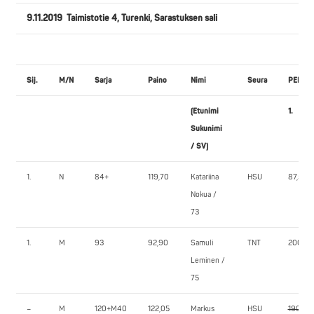
9.11.2019 Taimistotie 4, Turenki, Sarastuksen sali
Sij.
M/N
Sarja
Paino
Nimi
Seura
PENKK
(Etunimi
1.
Sukunimi
/ SV)
1.
N
84+
119,70
Katariina
HSU
87,5
Nokua /
73
1.
M
93
92,90
Samuli
TNT
200,0
Leminen /
75
–
M
120+M40
122,05
Markus
HSU
190,0