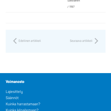
Savolainen
/ 1197
Edellinen artikkeli
Seuraava artikkeli
Voimanosto
Lajiesittely
Säännöt
Kuinka harrastamaan?
Kuinka kilpailemaan?