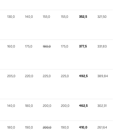
130,0
140,0
155,0
155,0
352,5
321,50
160,0
175,0
180,0
175,0
377,5
331,83
205,0
220,0
225,0
225,0
492,5
389,84
140,0
180,0
200,0
200,0
462,5
302,31
180,0
190,0
200,0
190,0
410,0
261,64