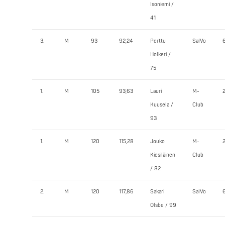
Isoniemi /
41
3.
M
93
92,24
Perttu
SalVo
Holkeri /
75
1.
M
105
93,63
Lauri
M-
Kuusela /
Club
93
1.
M
120
115,28
Jouko
M-
Kiesiläinen
Club
/ 82
2.
M
120
117,86
Sakari
SalVo
Olsbe / 99