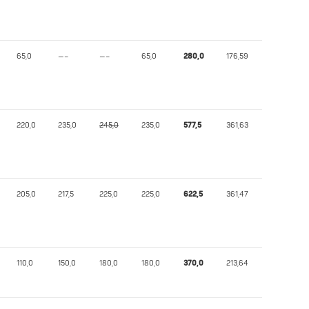
65,0
—–
—–
65,0
280,0
176,59
220,0
235,0
245,0
235,0
577,5
361,63
205,0
217,5
225,0
225,0
622,5
361,47
110,0
150,0
180,0
180,0
370,0
213,64