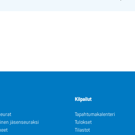
Kilpailut
eurat
Tapahtumakalenteri
minen jäsenseuraksi
Tulokset
keet
Tilastot