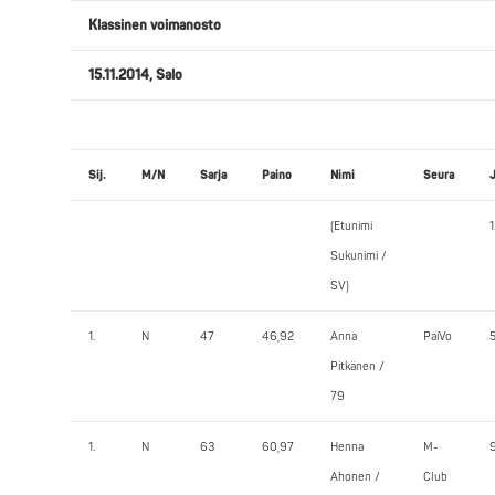
Klassinen voimanosto
15.11.2014, Salo
Sij.
M/N
Sarja
Paino
Nimi
Seura
(Etunimi
1
Sukunimi /
SV)
1.
N
47
46,92
Anna
PaiVo
Pitkänen /
79
1.
N
63
60,97
Henna
M-
Ahonen /
Club