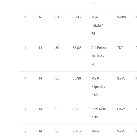
89
1.
N
84
80,47
Teija
ViialVi
Hakala /
75
1.
M
59
58,08
Ari-Pekka
TNT
Töllikkö /
70
1.
M
66
65,36
Martti
SalVo
1
Kilpeläinen
/ 55
1.
M
93
86,09
Roni Avila
SalVo
1
/ 95
2.
M
93
90,07
Mikko
SalVo