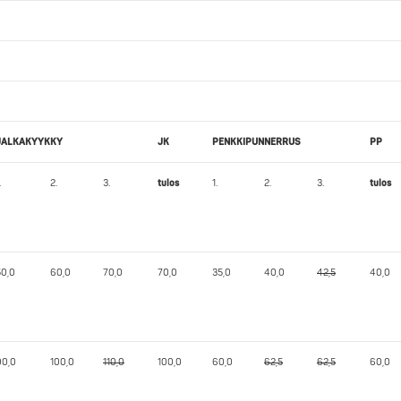
JALKAKYYKKY
JK
PENKKIPUNNERRUS
PP
.
2.
3.
tulos
1.
2.
3.
tulos
50,0
60,0
70,0
70,0
35,0
40,0
42,5
40,0
90,0
100,0
110,0
100,0
60,0
62,5
62,5
60,0