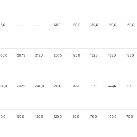
65,0
—–
—–
65,0
130,0
150,0
150,0
150,0
200,0
207,5
215,0
207,5
125,0
132,5
135,0
135,0
220,0
232,5
240,0
240,0
145,0
157,5
162,5
157,5
60,0
90,0
120,0
120,0
50,0
70,0
100,0
70,0