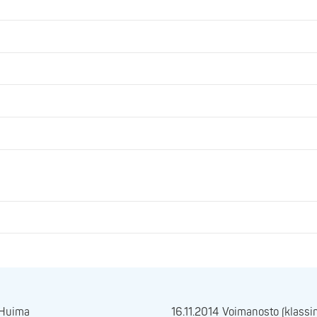
 Huima
16.11.2014 Voimanosto (klassi