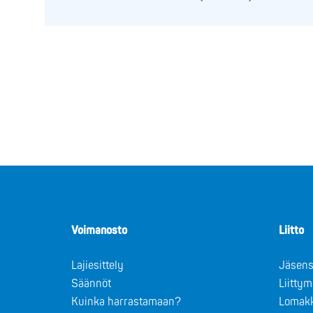
Voimanosto
Liitto
Lajiesittely
Jäsens
Säännöt
Liitty
Kuinka harrastamaan?
Lomak