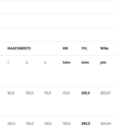
MAASTANOSTO
MN
Yht.
Wilks
1.
2.
3.
tulos
tulos
pist.
90,0
105,0
115,0
115,0
225,0
302,97
120,0
130,0
135,0
135,0
295,0
324,84