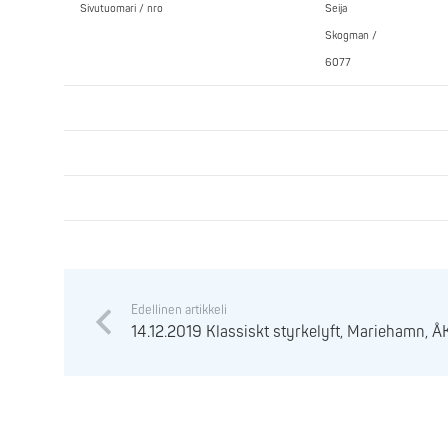
Sivutuomari / nro
Seija
Skogman /
6077
Edellinen artikkeli
14.12.2019 Klassiskt styrkelyft, Mariehamn, 