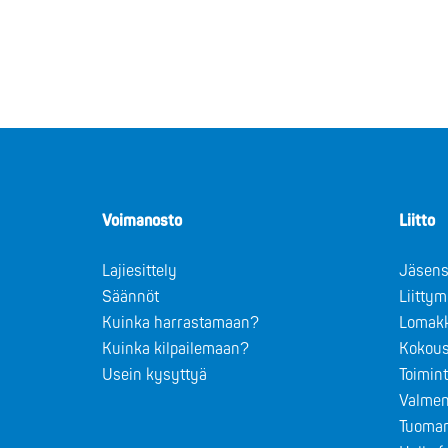
Voimanosto
Liitto
Lajiesittely
Jäsens
Säännöt
Liitty
Kuinka harrastamaan?
Lomak
Kuinka kilpailemaan?
Kokous
Usein kysyttyä
Toimin
Valmen
Tuomar