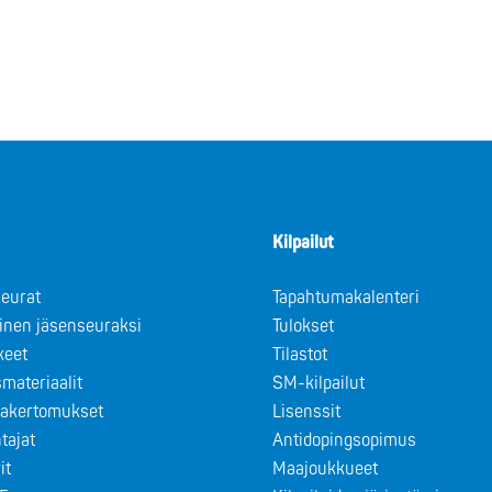
Kilpailut
eurat
Tapahtumakalenteri
minen jäsenseuraksi
Tulokset
keet
Tilastot
materiaalit
SM-kilpailut
takertomukset
Lisenssit
tajat
Antidopingsopimus
it
Maajoukkueet