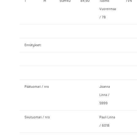
1
M
93M40
84,90
Tuomo
TVN
Vuorenmaa
/ 78
Ennätykset:
Päätuomari / nro
Joanna
Linna /
5999
Sivutuomari / nro
Pauli Linna
/ 6018