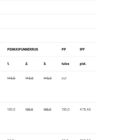
PENKKIPUNNERRUS
PP
IPF
1.
2.
3.
tulos
pist.
145,0
145,0
145,0
out
130,0
135,0
135,0
130,0
478,46