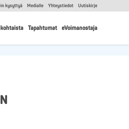
in kysyttyä
Medialle
Yhteystiedot
Uutiskirje
kohtaista
Tapahtumat
eVoimanostaja
VN