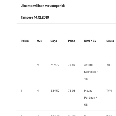
Jäsentenvälinen varustepenkki
Tampere 14.12.2019
Paikka
M/N
Sarja
Paino
Nimi / SV
Seura
–
M
74M70
73,55
Antero
YlöR
Kauranen /
48
1
M
83M50
76,05
Matias
TVN
Peräinen /
68