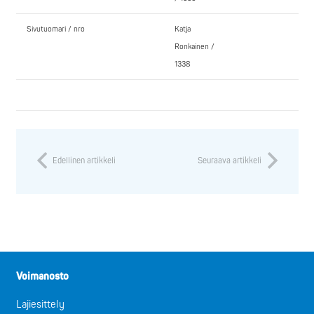
Sivutuomari / nro
Katja
Ronkainen /
1338
Edellinen artikkeli
Seuraava artikkeli
Voimanosto
Lajiesittely