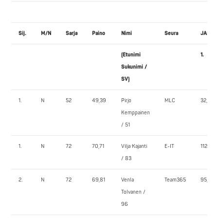
Sij.
M/N
Sarja
Paino
Nimi
Seura
JALKA
(Etunimi
1.
Sukunimi /
SV)
1.
N
52
49,39
Pirjo
MLC
32,5
Kemppainen
/ 51
1.
N
72
70,71
Vilja Kajanti
E-IT
112,5
/ 83
2.
N
72
69,81
Venla
Team365
95,0
Tolvanen /
96