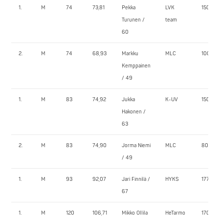
1.
M
74
73,81
Pekka
LVK
150,0
Turunen /
team
60
2.
M
74
68,93
Markku
MLC
100,0
Kemppainen
/ 49
1.
M
83
74,92
Jukka
K-UV
150,0
Hakonen /
63
2.
M
83
74,90
Jorma Niemi
MLC
80,0
/ 49
1.
M
93
92,07
Jari Finnilä /
HYKS
177,5
67
1.
M
120
106,71
Mikko Ollila
HeTarmo
170,0