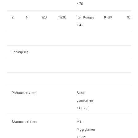
/ 76
2.
M
120
112,10
Kari Köngäs
K-UV
105,0
/ 45
Ennätykset
Päätuomari / nro
Sakari
Laurikainen
/ 6075
Sivutuomari / nro
Miia
Myyryläinen
/ 1339