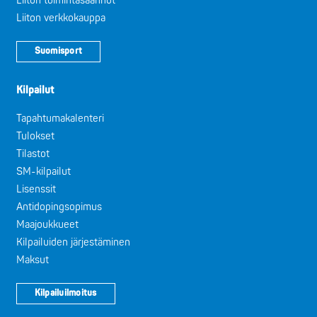
Liiton toimintasäännöt
Liiton verkkokauppa
Suomisport
Kilpailut
Tapahtumakalenteri
Tulokset
Tilastot
SM-kilpailut
Lisenssit
Antidopingsopimus
Maajoukkueet
Kilpailuiden järjestäminen
Maksut
Kilpailuilmoitus