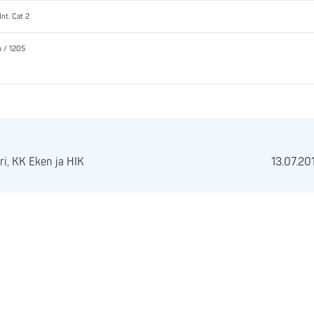
Int. Cat 2
n / 1205
i, KK Eken ja HIK
13.07.20