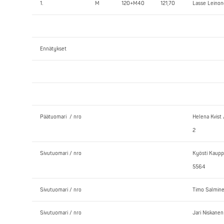
1.
M
120+M40
121,70
Lasse Leinon
Ennätykset
Päätuomari / nro
Helena Kvist /
2
Sivutuomari / nro
Kyösti Kaupp
5564
Sivutuomari / nro
Timo Salmine
Sivutuomari / nro
Jari Niskane