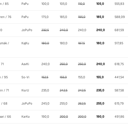
en / 85
PaPu
100,0
105,0
110,0
105,0
555,83
inen / 76
PaPu
175,0
185,0
195,0
185,0
588,09
70
JoPuPo
232,5
240,0
240,0
240,0
681,59
smäki /
KajKu
180,0
180,0
187,5
180,0
517,85
 71
AavKi
240,0
250,0
250,0
240,0
618,75
n / 95
So-Vi
152,5
155,0
155,0
155,0
441,54
en / 71
KiurU
235,0
242,5
242,5
235,0
587,58
 / 68
JoPuPo
245,0
255,0
262,5
255,0
615,79
aari / 66
KarKa
190,0
200,0
200,0
190,0
491,86