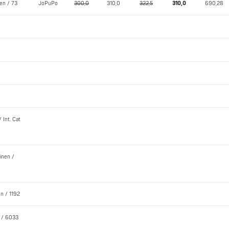
en / 73
JoPuPo
300,0
310,0
322,5
310,0
690,28
 Int. Cat
inen /
n / 1192
n / 6033