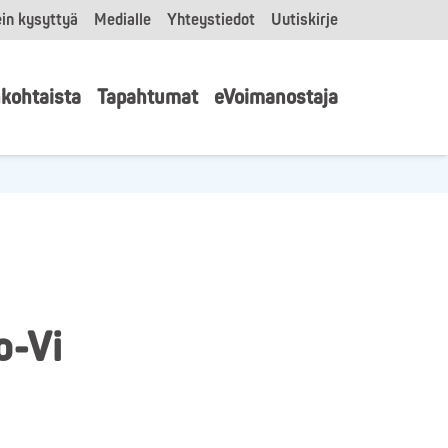
in kysyttyä
Medialle
Yhteystiedot
Uutiskirje
kohtaista
Tapahtumat
eVoimanostaja
o-Vi