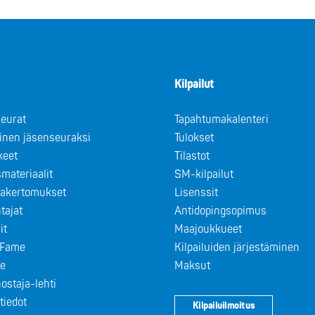
Kilpailut
eurat
Tapahtumakalenteri
minen jäsenseuraksi
Tulokset
keet
Tilastot
materiaalit
SM-kilpailut
takertomukset
Lisenssit
tajat
Antidopingsopimus
it
Maajoukkueet
f Fame
Kilpailuiden järjestäminen
le
Maksut
ostaja-lehti
tiedot
Kilpailuilmoitus