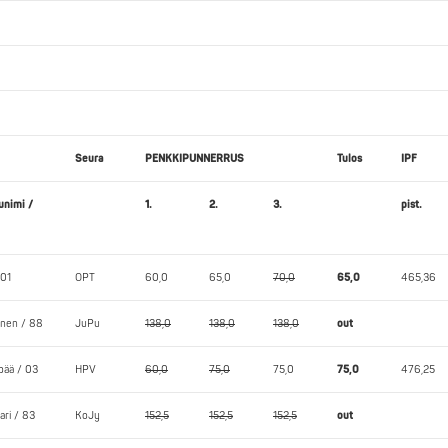
Seura
PENKKIPUNNERRUS
Tulos
IPF
unimi /
1.
2.
3.
pist.
 01
OPT
60,0
65,0
70,0
65,0
465,36
anen / 88
JuPu
138,0
138,0
138,0
out
pää / 03
HPV
60,0
75,0
75,0
75,0
476,25
ari / 83
KoJy
152,5
152,5
152,5
out