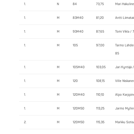
1.
N
84
73,75
Mari Hakulin
1.
M
83M40
81,20
Antti Liimata
1.
M
93M40
87,65
Tomi Vikla / 
1.
M
105
97,00
Tarmo Lähde
85
1.
M
105M40
103,05
Jari Kyntäjä /
1.
M
120
108,15
Ville Niskane
1.
M
120M40
110,10
Alpo Karppin
1.
M
120M50
113,25
Jarmo Myller
2.
M
120M50
115,35
Markku Sotis