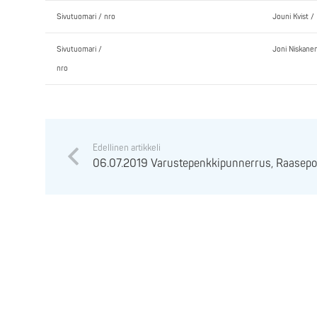
Sivutuomari / nro
Jouni Kvist / 
Sivutuomari /
Joni Niskane
nro
Edellinen artikkeli
06.07.2019 Varustepenkkipunnerrus, Raasepor