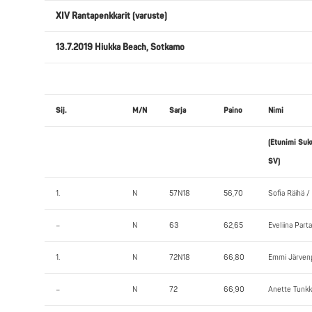
XIV Rantapenkkarit (varuste)
13.7.2019 Hiukka Beach, Sotkamo
Sij.
M/N
Sarja
Paino
Nimi
(Etunimi Suk
SV)
1.
N
57N18
56,70
Sofia Räihä /
–
N
63
62,65
Eveliina Part
1.
N
72N18
66,80
Emmi Järven
–
N
72
66,90
Anette Tunkk