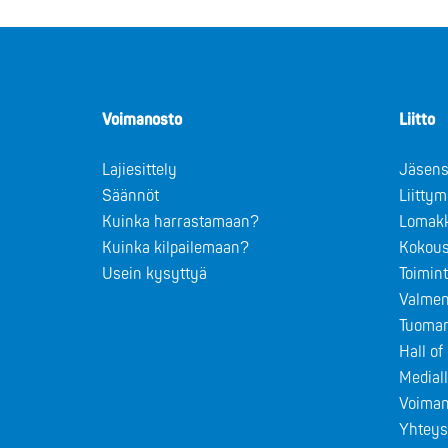
Voimanosto
Liitto
Lajiesittely
Jäsens
Säännöt
Liitty
Kuinka harrastamaan?
Lomak
Kuinka kilpailemaan?
Kokous
Usein kysyttyä
Toimin
Valmen
Tuomar
Hall o
Medial
Voiman
Yhteys