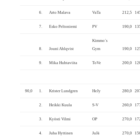
6.
Arto Malava
VaTa
212,5
14
7.
Esko Peltoniemi
PV
190,0
13
Kimmo´s
8.
Jouni Ahlqvist
Gym
190,0
12
9.
Mika Huhtaviita
ToVe
200,0
12
90,0
1.
Krister Lundgren
HeJy
280,0
20
2.
Heikki Kuula
S-V
260,0
17
3.
Kyösti Vilmi
OP
270,0
17
4.
Juha Hyttinen
JuJä
270,0
15