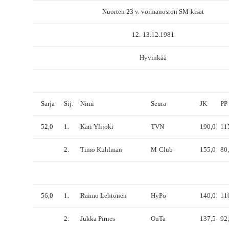
Nuorten 23 v. voimanoston SM-kisat
12.-13.12.1981
Hyvinkää
Sarja
Sij.
Nimi
Seura
JK
PP
52,0
1.
Kari Ylijoki
TVN
190,0
11
2.
Timo Kuhlman
M-Club
155,0
80
56,0
1.
Raimo Lehtonen
HyPo
140,0
11
2.
Jukka Pirnes
OuTa
137,5
92