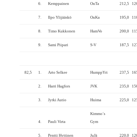
6.
Kemppainen
OuTa
212,5
12
7.
Ilpo Ylijääskö
OuKa
195,0
11
8.
Timo Kukkonen
HamVo
200,0
11
9.
Sami Piipari
S-V
187,5
12
82,5
1.
Arto Selkee
HumppYri
237,5
16
2.
Harri Hagfors
JVK
235,0
15
3.
Jyrki Autio
Huima
225,0
12
Kimmo´s
4.
Pauli Virta
Gym
5.
Pentti Hyttinen
JuJä
220,0
12