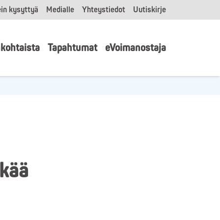
in kysyttyä
Medialle
Yhteystiedot
Uutiskirje
kohtaista
Tapahtumat
eVoimanostaja
nkää