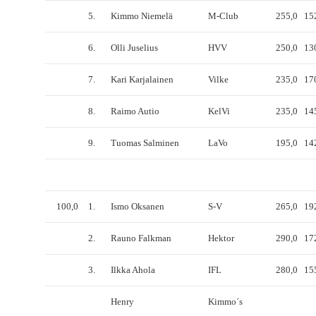
5.
Kimmo Niemelä
M-Club
255,0
15
6.
Olli Juselius
HVV
250,0
13
7.
Kari Karjalainen
Vilke
235,0
17
8.
Raimo Autio
KelVi
235,0
14
9.
Tuomas Salminen
LaVo
195,0
14
100,0
1.
Ismo Oksanen
S-V
265,0
19
2.
Rauno Falkman
Hektor
290,0
17
3.
Ilkka Ahola
IFL
280,0
15
Henry
Kimmo´s