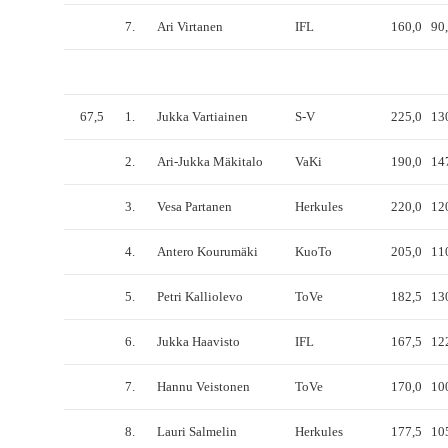
7.
Ari Virtanen
IFL
160,0
90
67,5
1.
Jukka Vartiainen
S-V
225,0
13
2.
Ari-Jukka Mäkitalo
VaKi
190,0
14
3.
Vesa Partanen
Herkules
220,0
12
4.
Antero Kourumäki
KuoTo
205,0
11
5.
Petri Kalliolevo
ToVe
182,5
13
6.
Jukka Haavisto
IFL
167,5
12
7.
Hannu Veistonen
ToVe
170,0
10
8.
Lauri Salmelin
Herkules
177,5
10