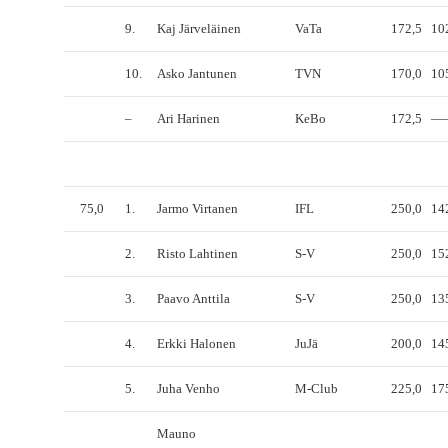
9.
Kaj Järveläinen
VaTa
172,5
10
10.
Asko Jantunen
TVN
170,0
10
–
Ari Harinen
KeBo
172,5
—
75,0
1.
Jarmo Virtanen
IFL
250,0
14
2.
Risto Lahtinen
S-V
250,0
15
3.
Paavo Anttila
S-V
250,0
13
4.
Erkki Halonen
JuJä
200,0
14
5.
Juha Venho
M-Club
225,0
17
Mauno