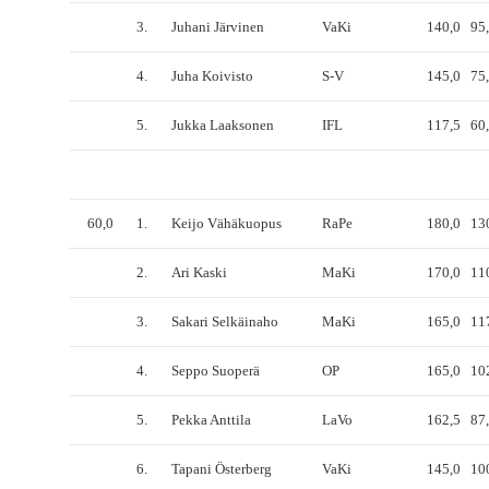
3.
Juhani Järvinen
VaKi
140,0
95
4.
Juha Koivisto
S-V
145,0
75
5.
Jukka Laaksonen
IFL
117,5
60
60,0
1.
Keijo Vähäkuopus
RaPe
180,0
13
2.
Ari Kaski
MaKi
170,0
11
3.
Sakari Selkäinaho
MaKi
165,0
11
4.
Seppo Suoperä
OP
165,0
10
5.
Pekka Anttila
LaVo
162,5
87
6.
Tapani Österberg
VaKi
145,0
10