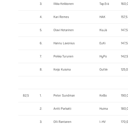
3.
Ilkka Kekkonen
Tap.Erä
160,
4.
Kari Remes
HAK
157,5
5.
Olavi Hotarinen
KiuJä
147,5
6.
Hannu Lavonius
EuKi
147,5
7.
Pekka Turunen
HyPo
142,5
8.
Keijo Kuisma
OutVe
125,0
82,5
1.
Peter Sundman
KeBo
190,
2.
Antti Parkatti
Huima
180,
3.
Olli Rantanen
I-HV
170,