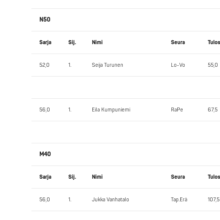
N50
Sarja
Sij.
Nimi
Seura
Tulos
52,0
1.
Seija Turunen
Lo-Vo
55,0
56,0
1.
Eila Kumpuniemi
RaPe
67,5
M40
Sarja
Sij.
Nimi
Seura
Tulos
56,0
1.
Jukka Vanhatalo
Tap.Erä
107,5