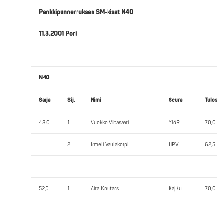
Penkkipunnerruksen SM-kisat N40
11.3.2001 Pori
N40
Sarja
Sij.
Nimi
Seura
Tulos
48,0
1.
Vuokko Viitasaari
YlöR
70,0
2.
Irmeli Vaulakorpi
HPV
62,5
52,0
1.
Aira Knutars
KajKu
70,0