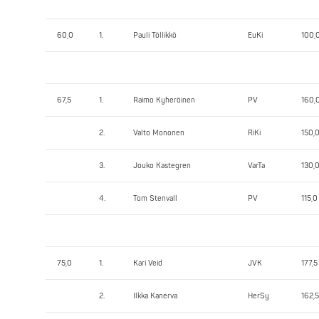
60,0
1.
Pauli Töllikkö
EuKi
100,
67,5
1.
Raimo Kyheröinen
PV
160,
2.
Valto Mononen
RiKi
150,
3.
Jouko Kastegren
VarTa
130,
4.
Tom Stenvall
PV
115,0
75,0
1.
Kari Veid
JVK
177,5
2.
Ilkka Kanerva
HerSy
162,5