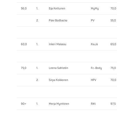
56,0
1.
Eija Kettunen
MyMy
70,0
2.
Päivi Bodbacka
PV
55,0
60,0
1.
Inkeri Malassu
KiuJä
65,0
75,0
1.
Leena Sahlstén
Fc-Body
75,0
2.
Sirpa Kokkonen
HPV
70,0
90+
1.
Merja Mynttinen
RiKi
97,5