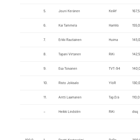
5.
Jouni Keränen
KeikY
167,5
6.
Kai Tammela
HamVo
155,0
7.
Erkki Rautiainen
Huima
145,
8.
Tapani Virtanen
RiKi
142,5
9.
Esa Toivanen
TVT-94
140,
10.
Risto Jokisalo
YlöR
130,
11.
Antti Laamanen
Tap.Erä
110,0
–
Heikki Lindstén
RiKi
disq