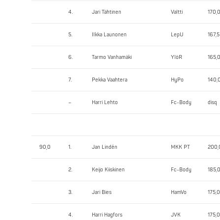
4.
Jari Tähtinen
Valtti
170,
5.
Ilkka Launonen
LepU
167,5
6.
Tarmo Vanhamäki
YlöR
165,
7.
Pekka Vaahtera
HyPo
140,
–
Harri Lehto
Fc-Body
disq
90,0
1.
Jan Lindén
MKK PT
200,
2.
Keijo Kiiskinen
Fc-Body
185,
3.
Jari Bies
HamVo
175,0
4.
Harri Hagfors
JVK
175,0