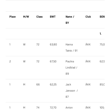
Place
M/W
Class
BWT
Name /
Club
BENCH 
BY
1.
1
W
72
63,80
Hanna
ÅKK
75,0
Tainio / 91
2
W
72
67,50
Paulina
ÅKK
62,5
Lindblad /
89
1
M
66
62,25
Jack
ÅKK
85,0
Jansson /
87
1
M
74
72,70
Anton
ÅKK
105,0