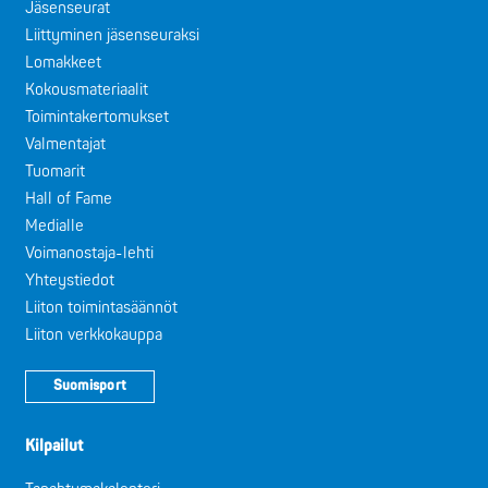
Jäsenseurat
Liittyminen jäsenseuraksi
Lomakkeet
Kokousmateriaalit
Toimintakertomukset
Valmentajat
Tuomarit
Hall of Fame
Medialle
Voimanostaja-lehti
Yhteystiedot
Liiton toimintasäännöt
Liiton verkkokauppa
Suomisport
Kilpailut