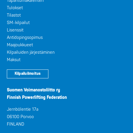
Tapahtumakalenteri
Tulokset
Tilastot
SM-kilpailut
Lisenssit
Antidopingsopimus
Maajoukkueet
Kilpailuiden järjestäminen
Maksut
Kilpailuilmoitus
Suomen Voimanostoliitto ry
Finnish Powerlifting Federation
Jernbölentie 17a
06100 Porvoo
FINLAND