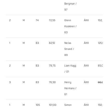
Bergman /
97
2
M
74
72,55
Glenn
ÅKK
102,5
Koskinen /
63
1
M
83
82,10
Niclas
ÅKK
125,0
Strand /
89
2
M
83
79,75
Liam Kagg
ÅKK
85,0
/ 01
3
M
83
76,50
Henry
ÅKK
90,0
Hermans /
61
1
M
105
101,00
Simon
ÅKK
150,0