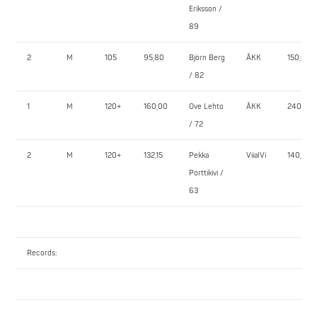
Eriksson /
89
2
M
105
95,80
Björn Berg
ÅKK
150,0
/ 82
1
M
120+
160,00
Ove Lehto
ÅKK
240,0
/ 72
2
M
120+
132,15
Pekka
ViialVi
140,0
Porttikivi /
63
Records: