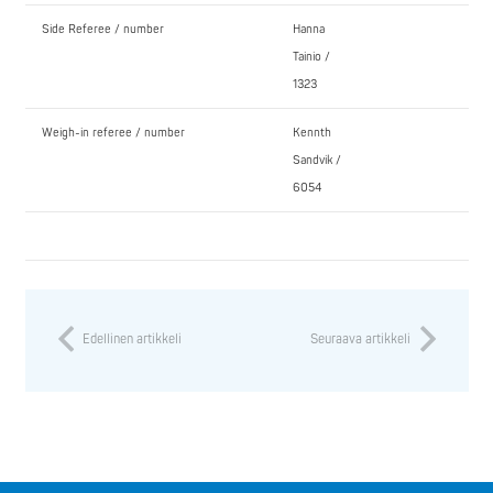
Side Referee / number
Hanna
Tainio /
1323
Weigh-in referee / number
Kennth
Sandvik /
6054
Edellinen artikkeli
Seuraava artikkeli