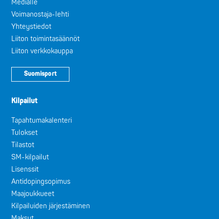
Medialle
Voimanostaja-lehti
Yhteystiedot
Liiton toimintasäännöt
Liiton verkkokauppa
Suomisport
Kilpailut
Tapahtumakalenteri
Tulokset
Tilastot
SM-kilpailut
Lisenssit
Antidopingsopimus
Maajoukkueet
Kilpailuiden järjestäminen
Maksut