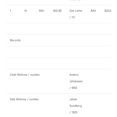
1
M
120+
160,30
Ove Lehto
ÅKK
325,0
/ 72
Records:
Chief Referee / number
Anders
Johansson
/ 960
Side Referee / number
Johan
Sundberg
/ 1325