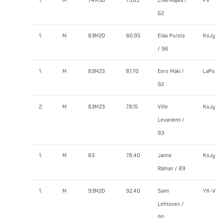
1.
M
74M50
73,65
Erkki Rajala /
PV
62
1.
M
83M20
80,95
Elias Purola
KoJy
/ 96
1.
M
83M23
81,70
Eero Mäki /
LaPo
92
2.
M
83M23
78,15
Ville
KoJy
Levaniemi /
93
1.
M
83
78,40
Janne
KoJy
Råman / 89
1.
M
93M20
92,40
Sami
YK-V
Lehtonen /
95