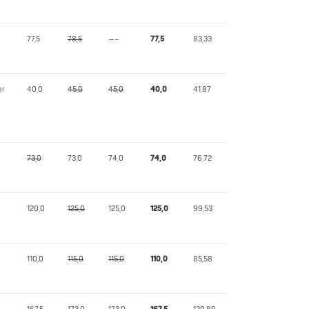
77,5
78,5
—–
77,5
83,33
er
40,0
45,0
45,0
40,0
41,87
73,0
73,0
74,0
74,0
76,72
120,0
125,0
125,0
125,0
99,53
110,0
115,0
115,0
110,0
85,58