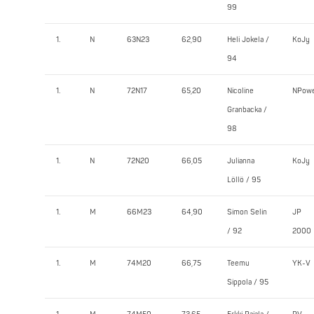
99
1.
N
63N23
62,90
Heli Jokela /
KoJy
94
1.
N
72N17
65,20
Nicoline
NPow
Granbacka /
98
1.
N
72N20
66,05
Julianna
KoJy
Löllö / 95
1.
M
66M23
64,90
Simon Selin
JP
/ 92
2000
1.
M
74M20
66,75
Teemu
YK-V
Sippola / 95