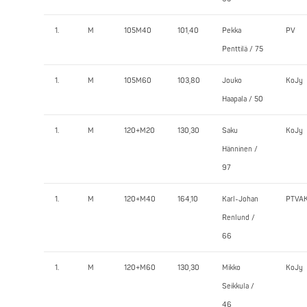
1.
M
105M40
101,40
Pekka
PV
Penttilä / 75
1.
M
105M60
103,80
Jouko
KoJy
Haapala / 50
1.
M
120+M20
130,30
Saku
KoJy
Hänninen /
97
1.
M
120+M40
164,10
Karl-Johan
PTVA
Renlund /
66
1.
M
120+M60
130,30
Mikko
KoJy
Seikkula /
46