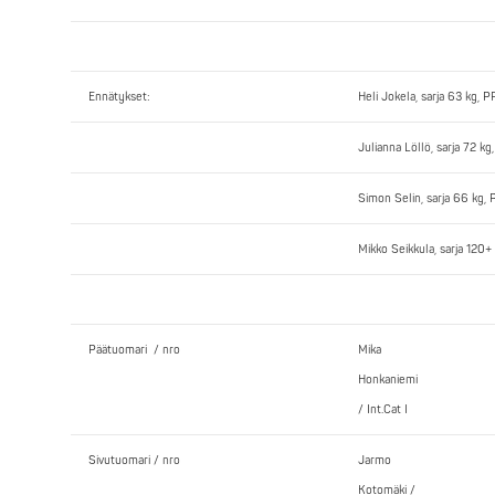
Ennätykset:
Heli Jokela, sarja 63 kg, P
Julianna Löllö, sarja 72 k
Simon Selin, sarja 66 kg, 
Mikko Seikkula, sarja 120
Päätuomari / nro
Mika
Honkaniemi
/ Int.Cat I
Sivutuomari / nro
Jarmo
Kotomäki /