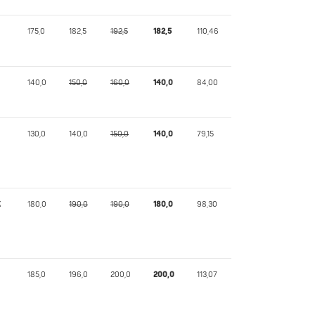
175,0
182,5
192,5
182,5
110,46
140,0
150,0
160,0
140,0
84,00
130,0
140,0
150,0
140,0
79,15
K
180,0
190,0
190,0
180,0
98,30
185,0
196,0
200,0
200,0
113,07