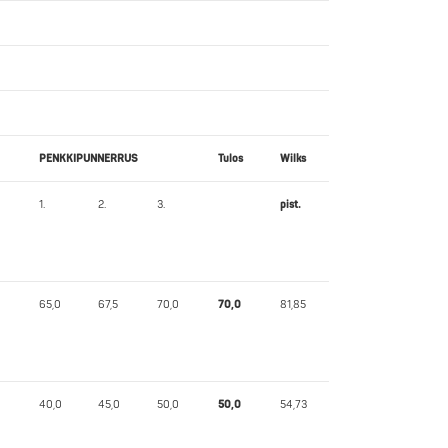
PENKKIPUNNERRUS
Tulos
Wilks
1.
2.
3.
pist.
65,0
67,5
70,0
70,0
81,85
40,0
45,0
50,0
50,0
54,73