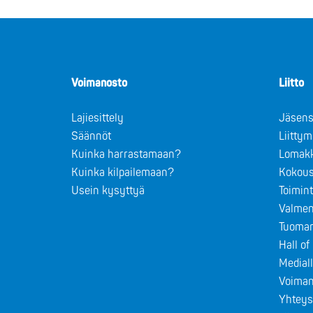
Voimanosto
Liitto
Lajiesittely
Jäsens
Säännöt
Liitty
Kuinka harrastamaan?
Lomak
Kuinka kilpailemaan?
Kokous
Usein kysyttyä
Toimin
Valmen
Tuomar
Hall o
Medial
Voiman
Yhteys