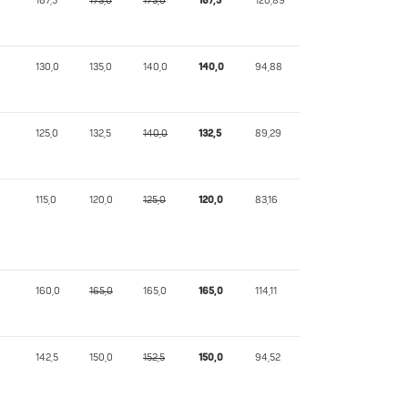
167,5
173,0
173,0
167,5
120,89
130,0
135,0
140,0
140,0
94,88
125,0
132,5
140,0
132,5
89,29
115,0
120,0
125,0
120,0
83,16
160,0
165,0
165,0
165,0
114,11
142,5
150,0
152,5
150,0
94,52