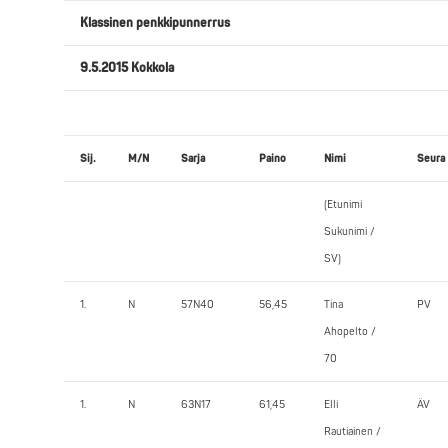
Klassinen penkkipunnerrus
9.5.2015 Kokkola
Sij.
M/N
Sarja
Paino
Nimi
Seura
(Etunimi
Sukunimi /
SV)
1.
N
57N40
56,45
Tina
PV
Ahopelto /
70
1.
N
63N17
61,45
Elli
ÄV
Rautiainen /