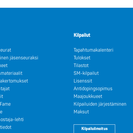
Kilpailut
eurat
Tapahtumakalenteri
minen jäsenseuraksi
Tulokset
keet
Tilastot
materiaalit
SM-kilpailut
takertomukset
Lisenssit
tajat
Antidopingsopimus
it
Maajoukkueet
f Fame
Kilpailuiden järjestäminen
le
Maksut
ostaja-lehti
tiedot
Kilpailuilmoitus