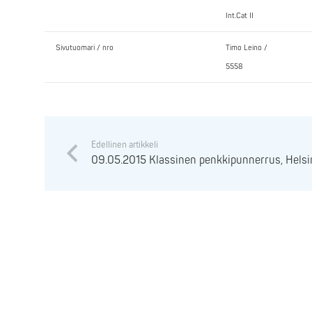
Int.Cat II
Sivutuomari / nro
Timo Leino /
5558
Edellinen artikkeli
09.05.2015 Klassinen penkkipunnerrus, Helsi