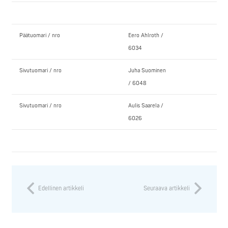
Päätuomari / nro
Eero Ahlroth /
6034
Sivutuomari / nro
Juha Suominen
/ 6048
Sivutuomari / nro
Aulis Saarela /
6026
Edellinen artikkeli
Seuraava artikkeli