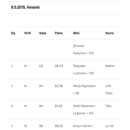
9.5.2015, Helsinki
Sij.
M/N
Sarja
Paino
Nimi
Seura
P
(Etunimi
1.
Sukunimi / SV)
1.
N
63
58,45
Marjukka
Hektor
6
Luotonen / 93
1.
N
84
82,30
Merja Mynttinen
LVK-
82
/ 58
Team
2.
N
84
81,45
Heidi Skelemen-
TiKa
6
Leiponen / 64
1.
M
59
58,25
Artturi Verho /
Lo-Vo
10