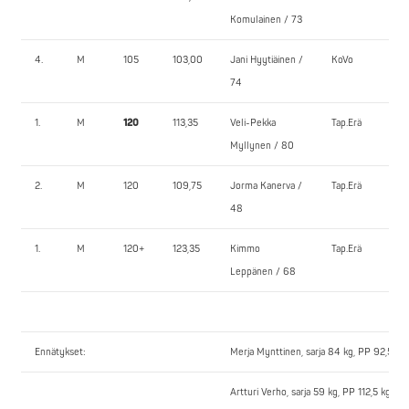
Komulainen / 73
4.
M
105
103,00
Jani Hyytiäinen /
KoVo
1
74
1.
M
120
113,35
Veli-Pekka
Tap.Erä
17
Myllynen / 80
2.
M
120
109,75
Jorma Kanerva /
Tap.Erä
15
48
1.
M
120+
123,35
Kimmo
Tap.Erä
1
Leppänen / 68
Ennätykset:
Merja Mynttinen, sarja 84 kg, PP 92,5 kg
Artturi Verho, sarja 59 kg, PP 112,5 kg kl