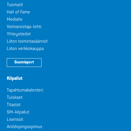
Tuomarit
Hall of Fame
Medialle
Voimanostaja-lehti
Yhteystiedot
Liiton toimintasäännöt
Liiton verkkokauppa
Suomisport
Kilpailut
Tapahtumakalenteri
Tulokset
Tilastot
SM-kilpailut
Lisenssit
Antidopingsopimus