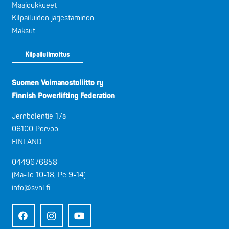
Maajoukkueet
Kilpailuiden järjestäminen
Maksut
Kilpailuilmoitus
Suomen Voimanostoliitto ry
Finnish Powerlifting Federation
Jernbölentie 17a
06100 Porvoo
FINLAND
0449676858
(Ma-To 10-18, Pe 9-14)
info@svnl.fi