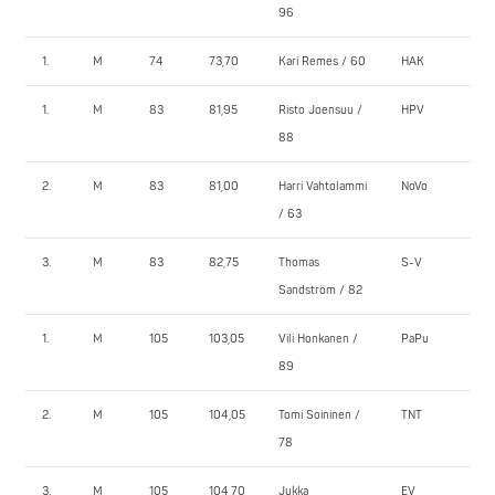
96
1.
M
74
73,70
Kari Remes / 60
HAK
12
1.
M
83
81,95
Risto Joensuu /
HPV
1
88
2.
M
83
81,00
Harri Vahtolammi
NoVo
15
/ 63
3.
M
83
82,75
Thomas
S-V
1
Sandström / 82
1.
M
105
103,05
Vili Honkanen /
PaPu
2
89
2.
M
105
104,05
Tomi Soininen /
TNT
15
78
3.
M
105
104,70
Jukka
EV
16