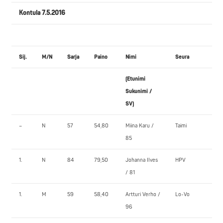
Kontula 7.5.2016
Sij.
M/N
Sarja
Paino
Nimi
Seura
P
(Etunimi
1.
Sukunimi /
SV)
–
N
57
54,80
Miina Karu /
Taimi
6
85
1.
N
84
79,50
Johanna Ilves
HPV
6
/ 81
1.
M
59
58,40
Artturi Verho /
Lo-Vo
1
96