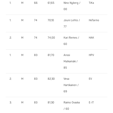
1.
M
66
61,65
Nino Nyberg /
TiKa
7
00
1.
M
74
70,10
Jouni Lehto /
HeTarmo
1
77
2.
M
74
74,00
Kari Remes /
HAK
1
60
1.
M
83
81,70
Anssi
HPV
1
Malkamäki /
85
2.
M
83
82,30
Vesa
EV
1
Hartikainen /
69
3.
M
83
81,30
Raimo Ovaska
E-IT
1
/ 60