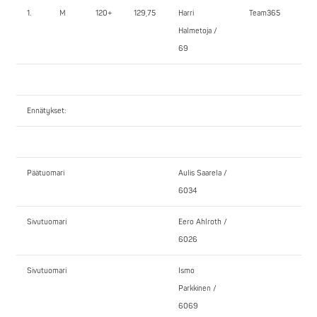
1.
M
120+
129,75
Harri
Team365
1
Halmetoja /
69
Ennätykset:
Päätuomari
Aulis Saarela /
6034
Sivutuomari
Eero Ahlroth /
6026
Sivutuomari
Ismo
Parkkinen /
6069