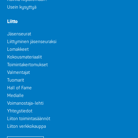
Usein kysyttyä
Liitto
Jäsenseurat
Liittyminen jäsenseuraksi
Lomakkeet
Kokousmateriaalit
Toimintakertomukset
Valmentajat
Tuomarit
Hall of Fame
Medialle
Voimanostaja-lehti
Yhteystiedot
Liiton toimintasäännöt
Liiton verkkokauppa