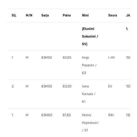
Sij.
M/N
Sarja
Paino
Nimi
Seura
JALKA
(Etunimi
1.
Sukunimi /
SV)
1.
M
83M50
82,65
Keijo
I-HV
150,0
Pasanen /
63
2.
M
83M50
83,00
Ismo
EV
155,0
Karisalo /
61
1.
M
83M60
81,80
Heimo
RiKi
130,0
Hopeavuori
/ 57