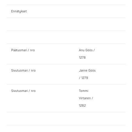
Ennätykset
Päätuomari / nro
Anu Göös /
1278
Sivutuomari / nro
Janne Göös
/ 1279
Sivutuomari / nro
Tommi
Virtanen /
1282