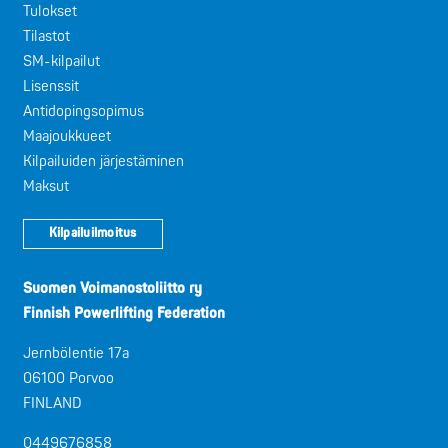
Tulokset
Tilastot
SM-kilpailut
Lisenssit
Antidopingsopimus
Maajoukkueet
Kilpailuiden järjestäminen
Maksut
Kilpailuilmoitus
Suomen Voimanostoliitto ry
Finnish Powerlifting Federation
Jernbölentie 17a
06100 Porvoo
FINLAND
0449676858