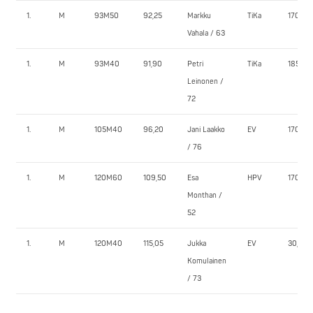
1.
M
93M50
92,25
Markku
TiKa
170,0
Vahala / 63
1.
M
93M40
91,90
Petri
TiKa
185,0
Leinonen /
72
1.
M
105M40
96,20
Jani Laakko
EV
170,0
/ 76
1.
M
120M60
109,50
Esa
HPV
170,0
Monthan /
52
1.
M
120M40
115,05
Jukka
EV
30,0
Komulainen
/ 73