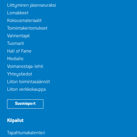
Liittyminen jäsenseuraksi
Lomakkeet
Kokousmateriaalit
Toimintakertomukset
Valmentajat
Tuomarit
Hall of Fame
Medialle
Voimanostaja-lehti
Yhteystiedot
Liiton toimintasäännöt
Liiton verkkokauppa
Suomisport
Kilpailut
Tapahtumakalenteri