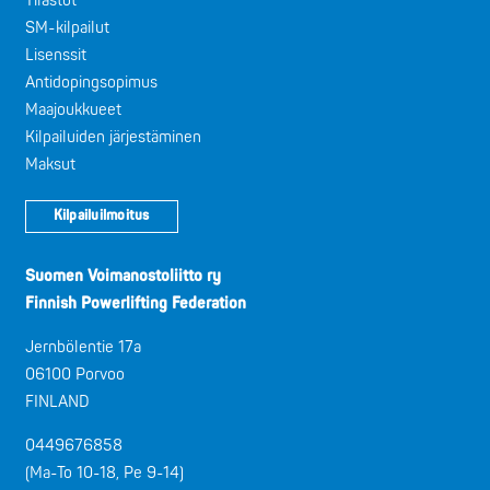
Tilastot
SM-kilpailut
Lisenssit
Antidopingsopimus
Maajoukkueet
Kilpailuiden järjestäminen
Maksut
Kilpailuilmoitus
Suomen Voimanostoliitto ry
Finnish Powerlifting Federation
Jernbölentie 17a
06100 Porvoo
FINLAND
0449676858
(Ma-To 10-18, Pe 9-14)