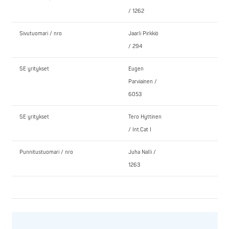
/ 1262
Sivutuomari / nro
Jaarli Pirkkiö
/ 294
SE yritykset
Eugen
Parviainen /
6053
SE yritykset
Tero Hyttinen
/ Int.Cat I
Punnitustuomari / nro
Juha Nalli /
1263