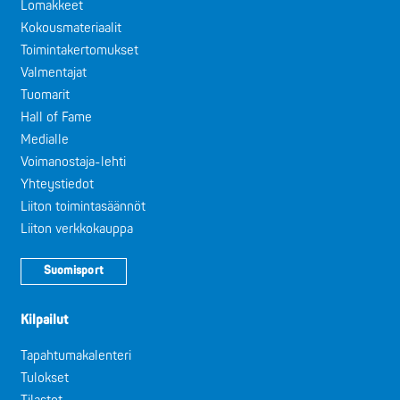
Lomakkeet
Kokousmateriaalit
Toimintakertomukset
Valmentajat
Tuomarit
Hall of Fame
Medialle
Voimanostaja-lehti
Yhteystiedot
Liiton toimintasäännöt
Liiton verkkokauppa
Suomisport
Kilpailut
Tapahtumakalenteri
Tulokset