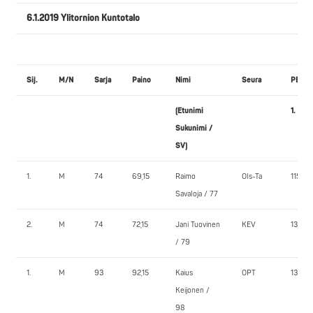
6.1.2019 Ylitornion Kuntotalo
Sij.
M/N
Sarja
Paino
Nimi
Seura
PENK
(Etunimi
1.
Sukunimi /
SV)
1.
M
74
69,15
Raimo
Ols-Ta
115,0
Savaloja / 77
2.
M
74
72,15
Jani Tuovinen
KEV
130,0
/ 79
1.
M
93
92,15
Kaius
OPT
132,5
Keijonen /
98