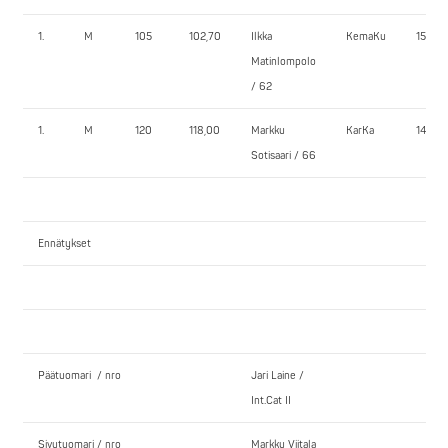
1.
M
105
102,70
Ilkka
KemaKu
150,0
Matinlompolo
/ 62
1.
M
120
118,00
Markku
KarKa
140,0
Sotisaari / 66
Ennätykset
Päätuomari / nro
Jari Laine /
Int.Cat II
Sivutuomari / nro
Markku Viitala