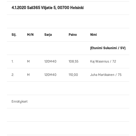
4.1.2020 Sali365 Viljatie 5, 00700 Helsinki
Sij.
M/N
Sarja
Paino
Nimi
(Etunimi Sukunimi / SV)
1.
M
120M40
108,55
Kaj Wasenius / 72
2.
M
120M40
110,00
Juha Martikainen / 75
Ennätykset