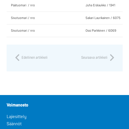
Päätuomari / nro
Juha Erälaukko / 1341
Sivutuomari / nro
Sakari Laurikainen / 6075
Sivutuomari / nro
Ossi Parkkinen / 6069
Edellinen artikkeli
Seuraava artikkeli
Voimanosto
Lajiesittely
Säännöt