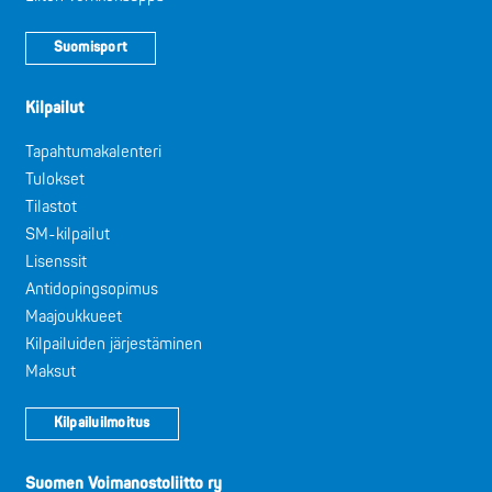
Suomisport
Kilpailut
Tapahtumakalenteri
Tulokset
Tilastot
SM-kilpailut
Lisenssit
Antidopingsopimus
Maajoukkueet
Kilpailuiden järjestäminen
Maksut
Kilpailuilmoitus
Suomen Voimanostoliitto ry