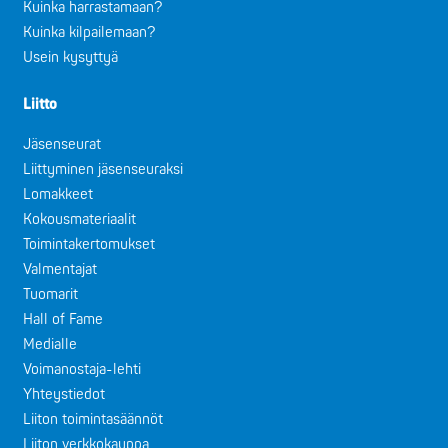
Kuinka harrastamaan?
Kuinka kilpailemaan?
Usein kysyttyä
Liitto
Jäsenseurat
Liittyminen jäsenseuraksi
Lomakkeet
Kokousmateriaalit
Toimintakertomukset
Valmentajat
Tuomarit
Hall of Fame
Medialle
Voimanostaja-lehti
Yhteystiedot
Liiton toimintasäännöt
Liiton verkkokauppa