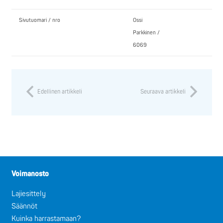
Sivutuomari / nro
Ossi
Parkkinen /
6069
Edellinen artikkeli
Seuraava artikkeli
Voimanosto
Lajiesittely
Säännöt
Kuinka harrastamaan?