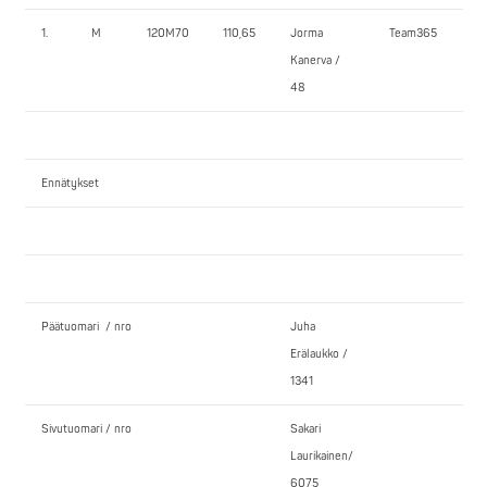
1.
M
120M70
110,65
Jorma
Team365
140
Kanerva /
48
Ennätykset
Päätuomari / nro
Juha
Erälaukko /
1341
Sivutuomari / nro
Sakari
Laurikainen/
6075