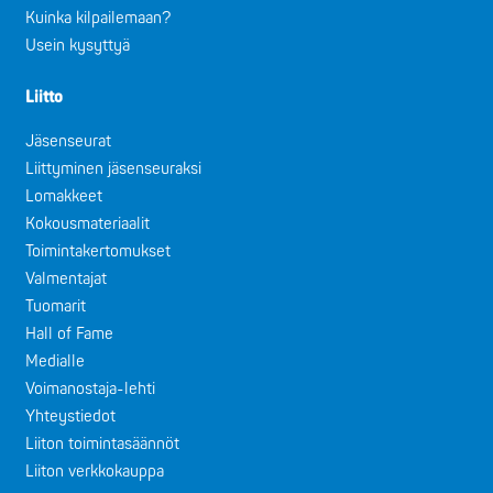
Kuinka kilpailemaan?
Usein kysyttyä
Liitto
Jäsenseurat
Liittyminen jäsenseuraksi
Lomakkeet
Kokousmateriaalit
Toimintakertomukset
Valmentajat
Tuomarit
Hall of Fame
Medialle
Voimanostaja-lehti
Yhteystiedot
Liiton toimintasäännöt
Liiton verkkokauppa