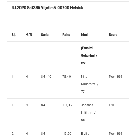
4.1.2020 Sali365 Viljatie 5, 00700 Helsinki
Sij.
M/N
Sarja
Paino
Nimi
Seura
PE
(Etunimi
1.
Sukunimi /
SV)
1.
N
84N40
78,40
Nina
Team365
85,
Ruuhivirta /
77
1.
N
84+
107,05
Johanna
TNT
70,
Laitinen /
86
2.
N
84+
119,20
Elviira
Team365
80