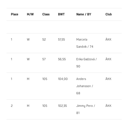
Place
M/W
Class
BWT
Name / BY
Club
BE
1.
1
W
52
51,55
Marcela
ÅKK
107
Sandvik / 74
1
W
57
56,55
Erika Gadzová /
ÅKK
80,
90
1
M
105
104,00
Anders
ÅKK
182
Johansson /
68
2
M
105
102,35
Jimmy Pero /
ÅKK
165
81