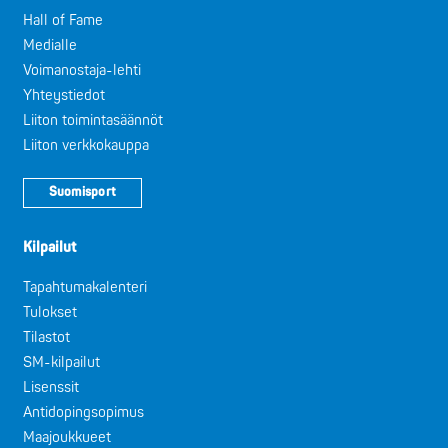
Hall of Fame
Medialle
Voimanostaja-lehti
Yhteystiedot
Liiton toimintasäännöt
Liiton verkkokauppa
Suomisport
Kilpailut
Tapahtumakalenteri
Tulokset
Tilastot
SM-kilpailut
Lisenssit
Antidopingsopimus
Maajoukkueet