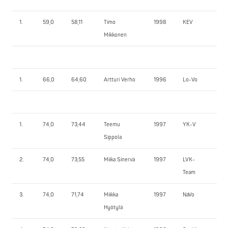
1.
59,0
58,11
Timo
1998
KEV
67,
Mikkonen
1.
66,0
64,60
Artturi Verho
1996
Lo-Vo
12
1.
74,0
73,44
Teemu
1997
YK-V
12
Sippola
2.
74,0
73,55
Miika Sinervä
1997
LVK-
13
Team
3.
74,0
71,74
Miikka
1997
NaVo
117
Hyötylä