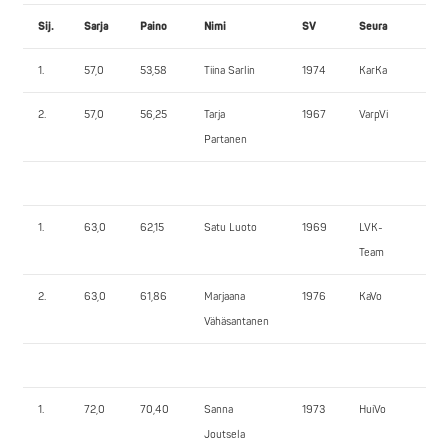
Sij.
Sarja
Paino
Nimi
SV
Seura
PP
1.
57,0
53,58
Tiina Sarlin
1974
KarKa
75
2.
57,0
56,25
Tarja
1967
VarpVi
60
Partanen
1.
63,0
62,15
Satu Luoto
1969
LVK-
80
Team
2.
63,0
61,86
Marjaana
1976
KaVo
70
Vähäsantanen
1.
72,0
70,40
Sanna
1973
HuiVo
75
Joutsela