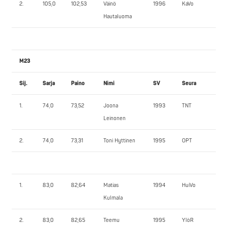
2.
105,0
102,53
Väinö
1996
KaVo
112
Hautaluoma
M23
Sij.
Sarja
Paino
Nimi
SV
Seura
PP
1.
74,0
73,52
Joona
1993
TNT
13
Leinonen
2.
74,0
73,31
Toni Hyttinen
1995
OPT
125
1.
83,0
82,64
Matias
1994
HuiVo
175
Kulmala
2.
83,0
82,65
Teemu
1995
YlöR
16