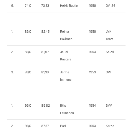
6.
74,0
73,33
Heikki Rautio
1950
OV-86
90
1.
83,0
82,45
Reima
1950
LVK-
14
Häkkinen
Team
2.
83,0
81,97
Jouni
1953
So-Vi
125
Knutars
3.
83,0
81,33
Jorma
1953
OPT
95
Immonen
1.
93,0
89,82
Ilkka
1954
SVV
147
Launonen
2.
93,0
87,57
Pasi
1953
KarKa
14