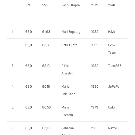
5.
57,0
55,93
Vappu Kopra
1979
YlöR
52,
1.
63,0
61,63
Mari Engberg
1982
HäVo
85
2.
63,0
62,32
Satu Luoto
1969
LVK-
82
Team
3.
63,0
62,10
Riikka
1982
Team365
82
Alasalmi
4.
63,0
60,16
Maria
1990
JoPuPo
72,
Hakulinen
5.
63,0
60,53
Maria
1979
OpLi
70
Ristamo
6.
63,0
62,10
Johanna
1982
RAYVO
65