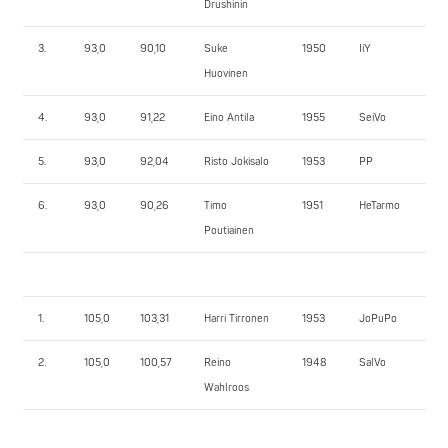
Drushinin
3.
93,0
90,10
Suke
1950
IiY
115
Huovinen
4.
93,0
91,22
Eino Antila
1955
SeiVo
110
5.
93,0
92,04
Risto Jokisalo
1953
PP
10
6.
93,0
90,26
Timo
1951
HeTarmo
10
Poutiainen
1.
105,0
103,31
Harri Tirronen
1953
JoPuPo
162
2.
105,0
100,57
Reino
1948
SalVo
135
Wahlroos