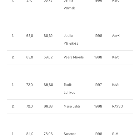
1.
57,0
56,75
Jenna
1996
KaVo
55
Välimäki
1.
63,0
60,32
Juulia
1998
AavKi
60
Yliheikkilä
2.
63,0
59,02
Veera Mäkelä
1998
KaVo
50
1.
72,0
69,60
Tuulia
1997
KaVo
82
Lohivuo
2.
72,0
66,33
Maria Lahti
1998
RAYVO
47,
1.
84,0
78,06
Susanna
1998
S-V
110