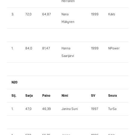
Herranen
3.
72,0
64,87
Nana
1999
KaVo
52,
Mäkynen
1.
84,0
81,47
Hanna
1999
NPower
70
Saarijärvi
N20
Sij.
Sarja
Paino
Nimi
SV
Seura
PP
1.
47,0
46,39
Janina Suni
1997
TurSa
40