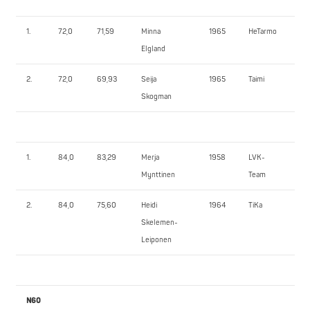
1.
72,0
71,59
Minna
1965
HeTarmo
77,
Elgland
2.
72,0
69,93
Seija
1965
Taimi
50
Skogman
1.
84,0
83,29
Merja
1958
LVK-
85
Mynttinen
Team
2.
84,0
75,60
Heidi
1964
TiKa
67,
Skelemen-
Leiponen
N60