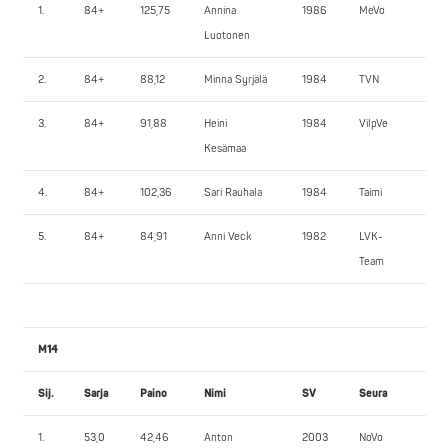
1.
84+
125,75
Annina
1986
MeVo
95
Luotonen
2.
84+
88,12
Minna Syrjälä
1984
TVN
90
3.
84+
91,88
Heini
1984
VilpVe
75
Kesämaa
4.
84+
102,36
Sari Rauhala
1984
Taimi
65
5.
84+
84,91
Anni Veck
1982
LVK-
67,
Team
M14
Sij.
Sarja
Paino
Nimi
SV
Seura
PP
1.
53,0
42,46
Anton
2003
NoVo
55