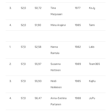
3.
52,0
50,72
Tiina
1977
KoJy
75
Marjusaari
4.
52,0
51,90
Miina Arajärvi
1985
Taimi
55
1.
57,0
52,58
Hanna
1982
LaVo
92
Rantala
2.
57,0
55,97
Susanna
1989
Team365
70
Hottinen
3.
57,0
55,93
Heidi
1985
KajKu
72,
Heikkinen
4.
57,0
56,47
Anna-Eveliina
1988
JuPu
65
Partanen