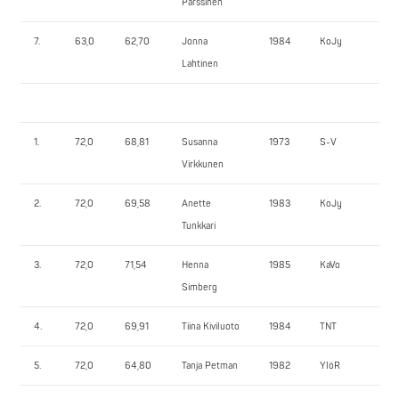
Pärssinen
7.
63,0
62,70
Jonna
1984
KoJy
65
Lahtinen
1.
72,0
68,81
Susanna
1973
S-V
112
Virkkunen
2.
72,0
69,58
Anette
1983
KoJy
95
Tunkkari
3.
72,0
71,54
Henna
1985
KaVo
85
Simberg
4.
72,0
69,91
Tiina Kiviluoto
1984
TNT
77,
5.
72,0
64,80
Tanja Petman
1982
YlöR
75