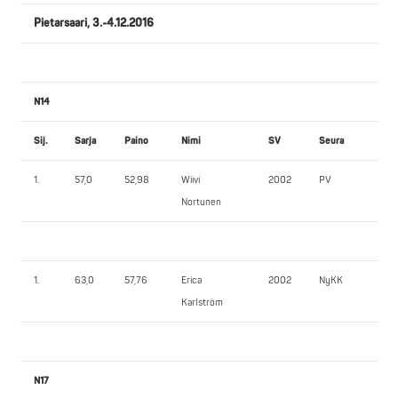
Pietarsaari, 3.-4.12.2016
N14
Sij.
Sarja
Paino
Nimi
SV
Seura
PP
1.
57,0
52,98
Wiivi
2002
PV
40
Nortunen
1.
63,0
57,76
Erica
2002
NyKK
35
Karlström
N17