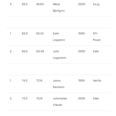
5.
59,0
58,60
Niklas
2000
KoJy
65
Björkgren
1.
66,0
65,42
Kalle
1999
MY-
92
Leppänen
Power
2.
66,0
60,48
Juho
2000
KaVo
62
Leppiniemi
1.
74,0
72,14
Joona
1999
HartVo
95
Rantanen
2.
74,0
70,15
Juhomatias
2000
KaVo
72,
Ylikoski