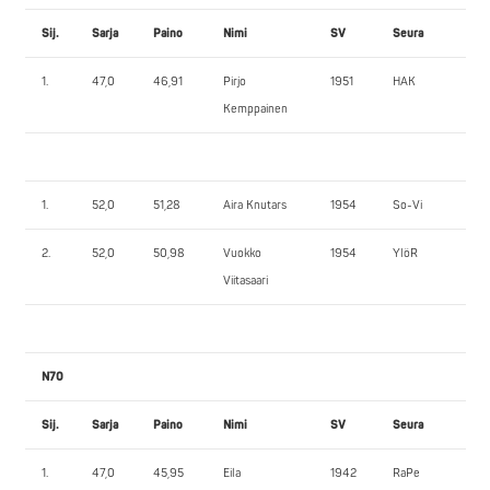
Sij.
Sarja
Paino
Nimi
SV
Seura
PP
1.
47,0
46,91
Pirjo
1951
HAK
27,
Kemppainen
1.
52,0
51,28
Aira Knutars
1954
So-Vi
60
2.
52,0
50,98
Vuokko
1954
YlöR
52,
Viitasaari
N70
Sij.
Sarja
Paino
Nimi
SV
Seura
PP
1.
47,0
45,95
Eila
1942
RaPe
40