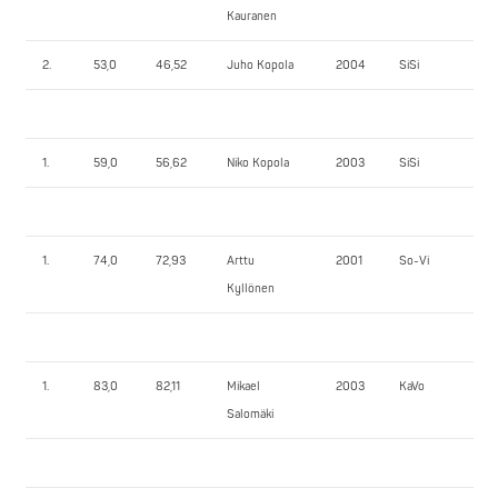
Kauranen
2.
53,0
46,52
Juho Kopola
2004
SiSi
42
1.
59,0
56,62
Niko Kopola
2003
SiSi
50
1.
74,0
72,93
Arttu
2001
So-Vi
85
Kyllönen
1.
83,0
82,11
Mikael
2003
KaVo
57,
Salomäki