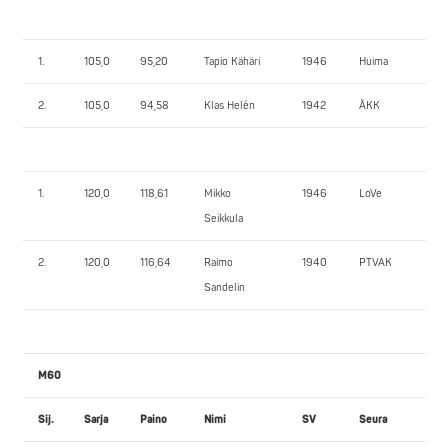
1.
105,0
95,20
Tapio Kähäri
1946
Huima
97,
2.
105,0
94,58
Klas Helén
1942
ÅKK
10
1.
120,0
118,61
Mikko
1946
LoVe
16
Seikkula
2.
120,0
116,64
Raimo
1940
PTVAK
90
Sandelin
M60
Sij.
Sarja
Paino
Nimi
SV
Seura
PP