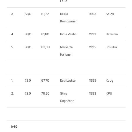
Löllö
3.
63,0
61,72
Riikka
1993
So-Vi
75
Kemppainen
4.
63,0
61,60
Pihla Venho
1993
HeTarmo
65
5.
63,0
62,00
Marketta
1995
JoPuPo
62
Harjunen
1.
72,0
67,70
Essi Laakso
1995
KoJy
80
2.
72,0
70,30
Stina
1993
KPU
70
Seppänen
N40