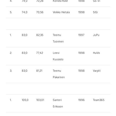
4.
74,0
70,28
Konsta Kvist
1998
So-Vi
85
5.
74,0
70,56
Veikko Hietala
1998
SiSi
10
1.
83,0
82,35
Teemu
1997
JuPu
132
Tuovinen
2.
83,0
77,42
Leevi
1998
HuiVo
12
Kuusisto
3.
83,0
81,21
Teemu
1998
VarpVi
122
Pakarinen
1.
105,0
103,01
Santeri
1996
Team365
15
Eriksson