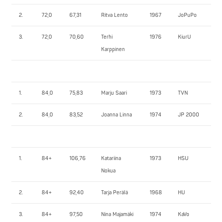
2.
72,0
67,31
Ritva Lento
1967
JoPuPo
67,
3.
72,0
70,60
Terhi
1976
KiurU
60
Karppinen
1.
84,0
75,83
Marju Saari
1973
TVN
82
2.
84,0
83,52
Joanna Linna
1974
JP 2000
85
1.
84+
106,76
Katariina
1973
HSU
92
Nokua
2.
84+
92,40
Tarja Perälä
1968
HU
90
3.
84+
97,50
Nina Majamäki
1974
KaVo
55