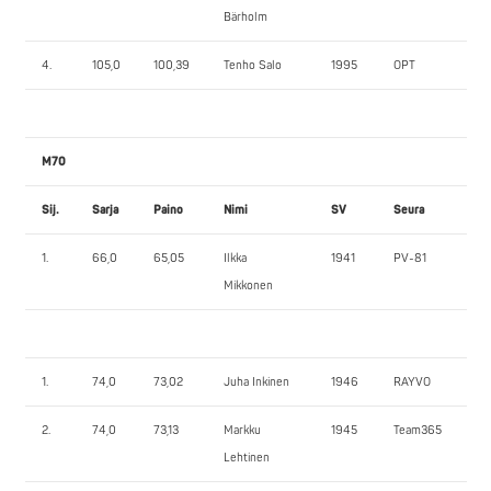
Bärholm
4.
105,0
100,39
Tenho Salo
1995
OPT
15
M70
Sij.
Sarja
Paino
Nimi
SV
Seura
PP
1.
66,0
65,05
Ilkka
1941
PV-81
80
Mikkonen
1.
74,0
73,02
Juha Inkinen
1946
RAYVO
87,
2.
74,0
73,13
Markku
1945
Team365
90
Lehtinen