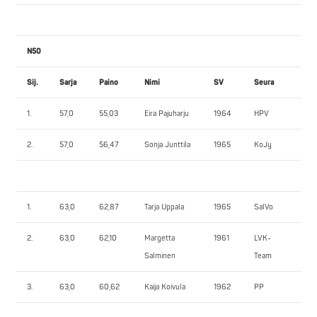
N50
Sij.
Sarja
Paino
Nimi
SV
Seura
PP
1.
57,0
55,03
Eira Pajuharju
1964
HPV
60
2.
57,0
56,47
Sonja Junttila
1965
KoJy
57,
1.
63,0
62,87
Tarja Uppala
1965
SalVo
65
2.
63,0
62,10
Margetta
1961
LVK-
60
Salminen
Team
3.
63,0
60,62
Kaija Koivula
1962
PP
40