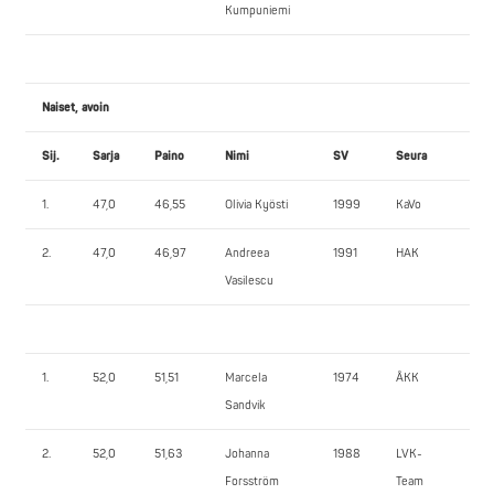
Kumpuniemi
Naiset, avoin
Sij.
Sarja
Paino
Nimi
SV
Seura
PP
1.
47,0
46,55
Olivia Kyösti
1999
KaVo
50
2.
47,0
46,97
Andreea
1991
HAK
45
Vasilescu
1.
52,0
51,51
Marcela
1974
ÅKK
82
Sandvik
2.
52,0
51,63
Johanna
1988
LVK-
75
Forsström
Team