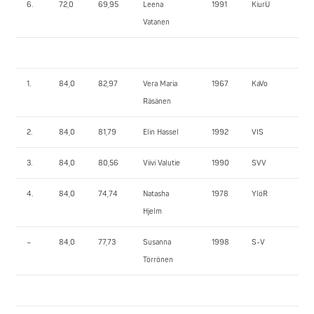
6.
72,0
69,95
Leena
1991
KiurU
70
Vatanen
1.
84,0
82,97
Vera Maria
1967
KaVo
102
Räsänen
2.
84,0
81,79
Elin Hassel
1992
VIS
87,
3.
84,0
80,56
Viivi Valutie
1990
SVV
80
4.
84,0
74,74
Natasha
1978
YlöR
72,
Hjelm
–
84,0
77,73
Susanna
1998
S-V
—–
Törrönen