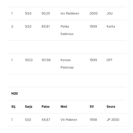
1.
93,0
90,25
Iiro Riekkinen
2000
JOU
125
2.
93,0
89,81
Pekka
1999
KarKa
107
Kadenius
1.
105,0
101,96
Konsta
1999
OPT
14
Pistemaa
M20
Sij.
Sarja
Paino
Nimi
SV
Seura
PP
1.
53,0
48,87
Vili Mäkinen
1998
JP 2000
57,