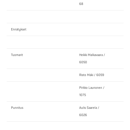
68
Ennätykset
Tuomarit
Heikki Malkavaara /
6050
Risto Mäki / 6059
Pirkko Launonen /
1075
Punnitus
Aulis Saarela /
6026