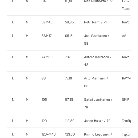
1.
N
84
81,80
Nina Ruuhivirta / 77
LVK-
Team
1.
M
59M40
58,85
Petri Niemi / 71
NoVo
1.
M
66M17
65,15
Joni Savolainen /
ÄV
98
1.
M
74M60
73,85
Antero Kauranen /
NoVo
48
1.
M
83
77,10
Arto Manninen /
RAYVO
88
1.
M
105
97,35
Sakari Laurikainen /
SKIP
76
1.
M
120
119,80
Janne Hakala / 79
TamRy
1.
M
120+M40
123,60
Kimmo Leppänen /
Tap.Erä