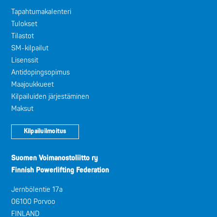
Tapahtumakalenteri
Tulokset
Tilastot
SM-kilpailut
Lisenssit
Antidopingsopimus
Maajoukkueet
Kilpailuiden järjestäminen
Maksut
Kilpailuilmoitus
Suomen Voimanostoliitto ry
Finnish Powerlifting Federation
Jernbölentie 17a
06100 Porvoo
FINLAND