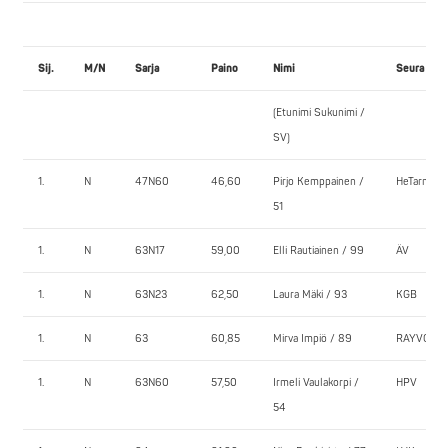
Sij.
M/N
Sarja
Paino
Nimi
Seura
(Etunimi Sukunimi /
SV)
1.
N
47N60
46,60
Pirjo Kemppainen /
HeTarmo
51
1.
N
63N17
59,00
Elli Rautiainen / 99
ÄV
1.
N
63N23
62,50
Laura Mäki / 93
KGB
1.
N
63
60,85
Mirva Impiö / 89
RAYVO
1.
N
63N60
57,50
Irmeli Vaulakorpi /
HPV
54