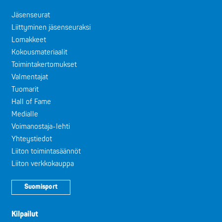
Jäsenseurat
Liittyminen jäsenseuraksi
Lomakkeet
Kokousmateriaalit
Toimintakertomukset
Valmentajat
Tuomarit
Hall of Fame
Medialle
Voimanostaja-lehti
Yhteystiedot
Liiton toimintasäännöt
Liiton verkkokauppa
Suomisport
Kilpailut