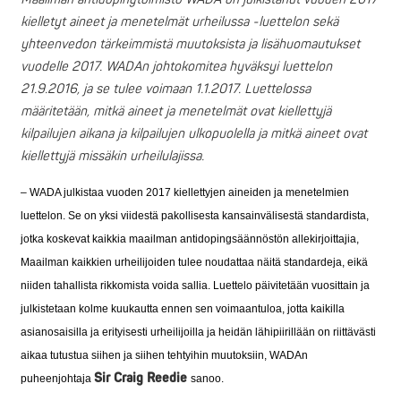
kielletyt aineet ja menetelmät urheilussa -luettelon sekä
yhteenvedon tärkeimmistä muutoksista ja lisähuomautukset
vuodelle 2017. WADAn johtokomitea hyväksyi luettelon
21.9.2016, ja se tulee voimaan 1.1.2017. Luettelossa
määritetään, mitkä aineet ja menetelmät ovat kiellettyjä
kilpailujen aikana ja kilpailujen ulkopuolella ja mitkä aineet ovat
kiellettyjä missäkin urheilulajissa.
– WADA julkistaa vuoden 2017 kiellettyjen aineiden ja menetelmien
luettelon. Se on yksi viidestä pakollisesta kansainvälisestä standardista,
jotka koskevat kaikkia maailman antidopingsäännöstön allekirjoittajia,
Maailman kaikkien urheilijoiden tulee noudattaa näitä standardeja, eikä
niiden tahallista rikkomista voida sallia. Luettelo päivitetään vuosittain ja
julkistetaan kolme kuukautta ennen sen voimaantuloa, jotta kaikilla
asianosaisilla ja erityisesti urheilijoilla ja heidän lähipiirillään on riittävästi
aikaa tutustua siihen ja siihen tehtyihin muutoksiin, WADAn
Sir Craig Reedie
puheenjohtaja
sanoo.