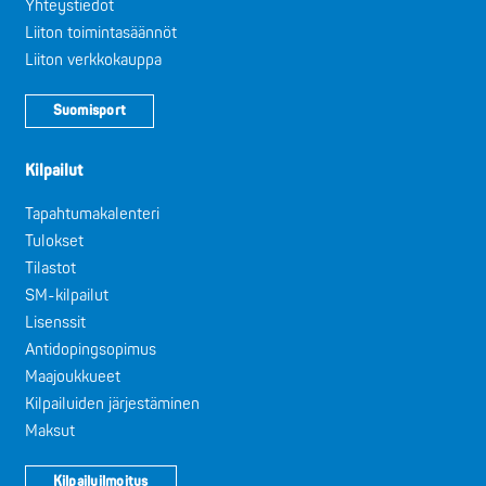
Yhteystiedot
Liiton toimintasäännöt
Liiton verkkokauppa
Suomisport
Kilpailut
Tapahtumakalenteri
Tulokset
Tilastot
SM-kilpailut
Lisenssit
Antidopingsopimus
Maajoukkueet
Kilpailuiden järjestäminen
Maksut
Kilpailuilmoitus