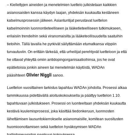
– Kiellettyjen aineiden ja menetelmien luettelo julkistetaan kaikkien
asianosaisten kanssa käydyn laajan, yhdeksän kuukautta kestäneen
katselmusprosessin jälkeen. Asiantuntijat perustavat luettelon
katselmoinnin luonnontieteelliseen ja lääketieteelliseen tutkimukseen,
erilaisiin trendeihin sekä viranomaisilta ja lääketeollisuudelta saatuihin
tietoihin. Tällä tavalla he pyrkivät säilyttämään etumatkansa vilppiin
turvautuviin. On erittäin tärkeää, että urheilijat perehtyvät luetteloon ja että
he ottavat yhteyttä omiin antidopingorganisaatioihinsa, jos he ovat
epätietoisia jonkin aineen tai menetelmän käytöstä, WADAn
Olivier Niggli
pääsihteeri
sanoo.
Luettelon vuosittainen tarkistus tapahtuu WADAn johdolla. Prosessi alkaa
tammikuussa pidettävällä aloituskokouksella ja päättyy luettelon 1.10.
tapahtuvaan julkistukseen. Prosessi on luonteeltaan yhdeksän kuukautta
kestävä kuulemisprosessi, joka käsittää tiedonkeruun, luonnosten
lähettämisen lausuntokierrokselle asianomaisille, komitean suositusten
huomioonottamisen sekä luettelon hyväksymisen WADAn
hallintoneuvoston syyskuun kokouksessa.