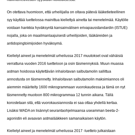
On otettava huomioon, että urheilijalla on oltava pätevä lääketieteellinen
syy käyttää luettelossa mainittua kiellettyä ainetta tai menetelmää. Käytölle
voidaan hankkia hyväksyntä kansainvälisen erivapausstandardin (ISTUE)
nojalla, joka on maailmanlaajuisesti urheilijoiden, lääkäreiden ja
antidopingtoimijoiden hyväksymä.
Kielletyt aineet ja menetelmät urheilussa 2017 muutokset ovat vähäisiä
verrattuna vuoden 2016 luetteloon ja osin täsmennyksiä. Muun muassa
astman hoidossa käytettävän inhaloitavan salbutamolin sallittua
annostusta on täsmennetty. Inhaloitavan salbutamolin maksimiannos oli
aiemmin määritelty 1600 mikrogrammaan vuorokaudessa ja tämä on nyt
täsmennetty muotoon 800 mikrogrammaa 12 tunnin aikana. Tällä
korostetaan sitä, että vuorokausiannosta ei saa ottaa yhdellä kertaa.
Lisäksi WADA on lisännyt seurantaohjelmaansa useamman beeta-2-
agonistin eli avaavan astmalääkkeen samanaikaisen käytön.
Kielletyt aineet ja menetelmät urheilussa 2017 -luettelo julkaistaan