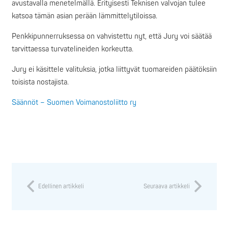
avustavalla menetelmällä. Erityisesti Teknisen valvojan tulee
katsoa tämän asian perään lämmittelytiloissa.
Penkkipunnerruksessa on vahvistettu nyt, että Jury voi säätää
tarvittaessa turvatelineiden korkeutta.
Jury ei käsittele valituksia, jotka liittyvät tuomareiden päätöksiin
toisista nostajista.
Säännöt – Suomen Voimanostoliitto ry
Edellinen artikkeli
Seuraava artikkeli