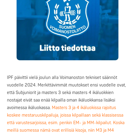
IPF päivittii vielä joulun alla Voimanoston tekniset säännöt
vuodelle 2024. Merkittävimmät muutokset ensi vuodelle ovat,
että Subjuniorit ja masters 3 sekä masters 4 ikäluokkien
nostajat eivät saa enää kilpailla oman ikäluokkansa lisäksi
avoimessa ikäluokassa.
Masters 3 ja 4 ikäluokissa rajoitus
koskee mestaruuskilpailuja, joissa kilpaillaan sekä klassisessa
että varustesarjoissa, esim. penkin EM- ja MM-kilpailut. Koska
meillä suomessa nämä ovat erillisiä kisoja, niin M3 ja M4