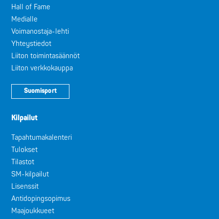
Hall of Fame
Medialle
Voimanostaja-lehti
Yhteystiedot
Liiton toimintasäännöt
Liiton verkkokauppa
Suomisport
Kilpailut
Tapahtumakalenteri
Tulokset
Tilastot
SM-kilpailut
Lisenssit
Antidopingsopimus
Maajoukkueet