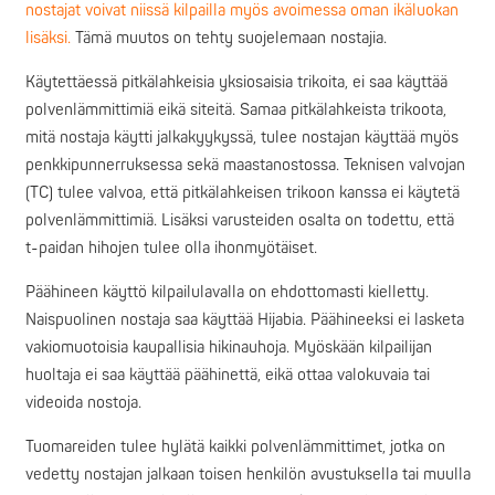
nostajat voivat niissä kilpailla myös avoimessa oman ikäluokan
lisäksi.
Tämä muutos on tehty suojelemaan nostajia.
Käytettäessä pitkälahkeisia yksiosaisia trikoita, ei saa käyttää
polvenlämmittimiä eikä siteitä. Samaa pitkälahkeista trikoota,
mitä nostaja käytti jalkakyykyssä, tulee nostajan käyttää myös
penkkipunnerruksessa sekä maastanostossa. Teknisen valvojan
(TC) tulee valvoa, että pitkälahkeisen trikoon kanssa ei käytetä
polvenlämmittimiä. Lisäksi varusteiden osalta on todettu, että
t-paidan hihojen tulee olla ihonmyötäiset.
Päähineen käyttö kilpailulavalla on ehdottomasti kielletty.
Naispuolinen nostaja saa käyttää Hijabia. Päähineeksi ei lasketa
vakiomuotoisia kaupallisia hikinauhoja. Myöskään kilpailijan
huoltaja ei saa käyttää päähinettä, eikä ottaa valokuvaia tai
videoida nostoja.
Tuomareiden tulee hylätä kaikki polvenlämmittimet, jotka on
vedetty nostajan jalkaan toisen henkilön avustuksella tai muulla