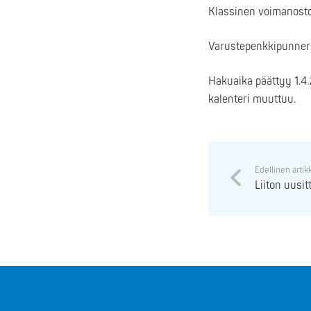
Klassinen voimanosto,
Varustepenkkipunnerrus
Hakuaika päättyy 1.4.
kalenteri muuttuu.
Edellinen artik
Liiton uusit