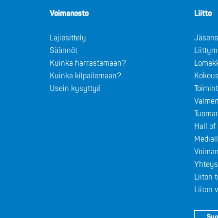
Voimanosto
Liitto
Lajiesittely
Jäsens
Säännöt
Liitty
Kuinka harrastamaan?
Lomak
Kuinka kilpailemaan?
Kokous
Usein kysyttyä
Toimin
Valmen
Tuomar
Hall o
Medial
Voiman
Yhteys
Liiton 
Liiton
Suo