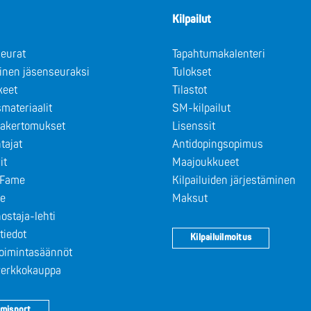
Kilpailut
eurat
Tapahtumakalenteri
minen jäsenseuraksi
Tulokset
keet
Tilastot
materiaalit
SM-kilpailut
takertomukset
Lisenssit
tajat
Antidopingsopimus
it
Maajoukkueet
f Fame
Kilpailuiden järjestäminen
le
Maksut
ostaja-lehti
tiedot
Kilpailuilmoitus
toimintasäännöt
 verkkokauppa
misport