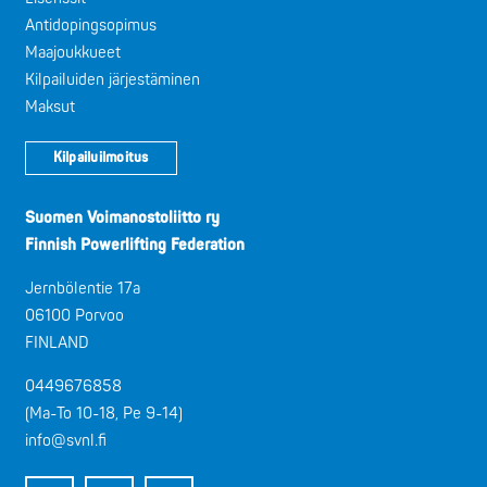
Antidopingsopimus
Maajoukkueet
Kilpailuiden järjestäminen
Maksut
Kilpailuilmoitus
Suomen Voimanostoliitto ry
Finnish Powerlifting Federation
Jernbölentie 17a
06100 Porvoo
FINLAND
0449676858
(Ma-To 10-18, Pe 9-14)
info@svnl.fi