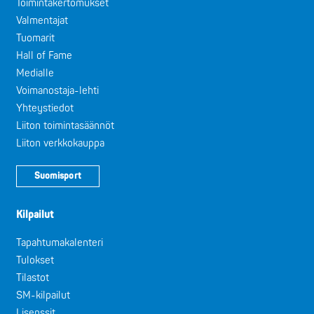
Toimintakertomukset
Valmentajat
Tuomarit
Hall of Fame
Medialle
Voimanostaja-lehti
Yhteystiedot
Liiton toimintasäännöt
Liiton verkkokauppa
Suomisport
Kilpailut
Tapahtumakalenteri
Tulokset
Tilastot
SM-kilpailut
Lisenssit