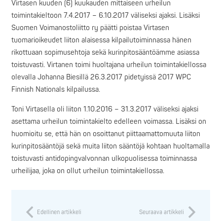
Virtasen kuuden (6) kuukauden mittaiseen urheilun
toimintakieltoon 7.4.2017 – 6.10.2017 väliseksi ajaksi. Lisäksi
Suomen Voimanostoliitto ry päätti poistaa Virtasen
tuomarioikeudet liiton alaisessa kilpailutoiminnassa hänen
rikottuaan sopimusehtoja sekä kurinpitosääntöämme asiassa
toistuvasti. Virtanen toimi huoltajana urheilun toimintakiellossa
olevalla Johanna Biesillä 26.3.2017 pidetyissä 2017 WPC
Finnish Nationals kilpailussa.
Toni Virtasella oli liiton 1.10.2016 – 31.3.2017 väliseksi ajaksi
asettama urheilun toimintakielto edelleen voimassa. Lisäksi on
huomioitu se, että hän on osoittanut piittaamattomuuta liiton
kurinpitosääntöjä sekä muita liiton sääntöjä kohtaan huoltamalla
toistuvasti antidopingvalvonnan ulkopuolisessa toiminnassa
urheilijaa, joka on ollut urheilun toimintakiellossa.
Edellinen artikkeli
Seuraava artikkeli