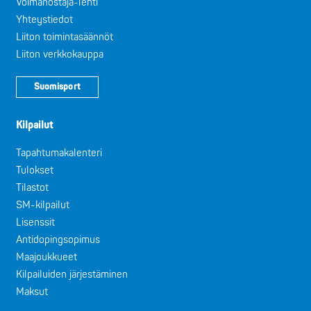
Voimanostaja-lehti
Yhteystiedot
Liiton toimintasäännöt
Liiton verkkokauppa
Suomisport
Kilpailut
Tapahtumakalenteri
Tulokset
Tilastot
SM-kilpailut
Lisenssit
Antidopingsopimus
Maajoukkueet
Kilpailuiden järjestäminen
Maksut