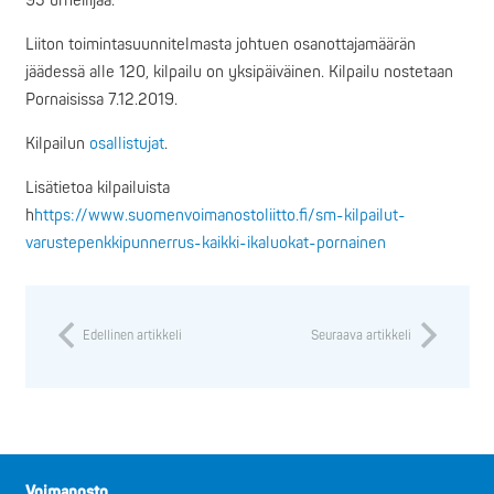
95 urheilijaa.
Liiton toimintasuunnitelmasta johtuen osanottajamäärän
jäädessä alle 120, kilpailu on yksipäiväinen. Kilpailu nostetaan
Pornaisissa 7.12.2019.
Kilpailun
osallistujat
.
Lisätietoa kilpailuista
h
https://www.suomenvoimanostoliitto.fi/sm-kilpailut-
varustepenkkipunnerrus-kaikki-ikaluokat-pornainen
Edellinen artikkeli
Seuraava artikkeli
Voimanosto