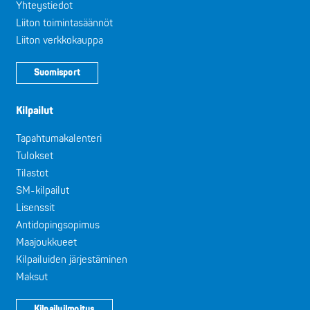
Yhteystiedot
Liiton toimintasäännöt
Liiton verkkokauppa
Suomisport
Kilpailut
Tapahtumakalenteri
Tulokset
Tilastot
SM-kilpailut
Lisenssit
Antidopingsopimus
Maajoukkueet
Kilpailuiden järjestäminen
Maksut
Kilpailuilmoitus