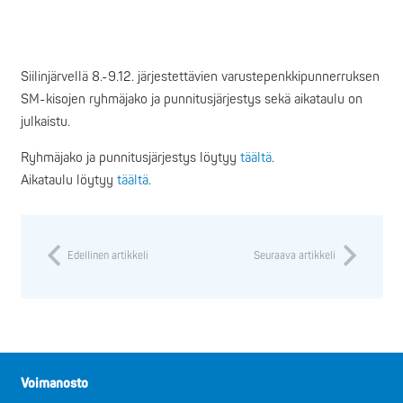
Siilinjärvellä 8.-9.12. järjestettävien varustepenkkipunnerruksen
SM-kisojen ryhmäjako ja punnitusjärjestys sekä aikataulu on
julkaistu.
Ryhmäjako ja punnitusjärjestys löytyy
täältä
.
Aikataulu löytyy
täältä
.
Edellinen artikkeli
Seuraava artikkeli
Voimanosto