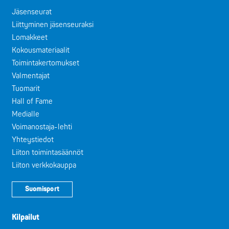
Jäsenseurat
Liittyminen jäsenseuraksi
Lomakkeet
Kokousmateriaalit
Toimintakertomukset
Valmentajat
Tuomarit
Hall of Fame
Medialle
Voimanostaja-lehti
Yhteystiedot
Liiton toimintasäännöt
Liiton verkkokauppa
Suomisport
Kilpailut