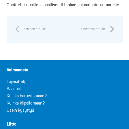
Onnittelut uusille kansallisen II luokan voimanostotuomareille.
Edellinen artikkeli
Seuraava artikkeli
Voimanosto
Lajiesittely
Säännöt
Kuinka harrastamaan?
Kuinka kilpailemaan?
Usein kysyttyä
Liitto