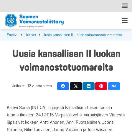
Etusivu
Uutiset
Uusia kansallisen II luokan voimanostotuomareita
Uusia kansallisen II luokan
voimanostotuomareita
Julkaistu
12 vuotta sitten
Kalevi Sorsa (INT CAT I) järjesti kansallisen toisen luokan
tuomarikokeen 24.1.2015 Varpaisjärvellä. Varpaisjärven Vireestä
läpäisivät kokeen Antti Ahonen, Anni Ruotsalainen, Joona
Piironen, Niko Tuovinen, Jarmo Väisänen ja Toni Väisänen.