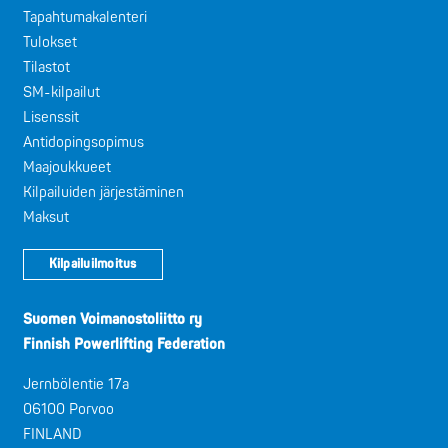
Tapahtumakalenteri
Tulokset
Tilastot
SM-kilpailut
Lisenssit
Antidopingsopimus
Maajoukkueet
Kilpailuiden järjestäminen
Maksut
Kilpailuilmoitus
Suomen Voimanostoliitto ry
Finnish Powerlifting Federation
Jernbölentie 17a
06100 Porvoo
FINLAND