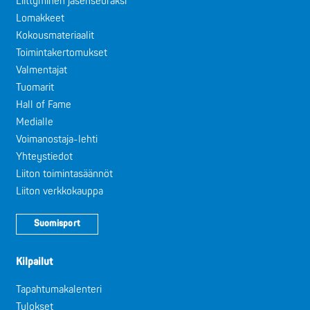
Liittyminen jäsenseuraksi
Lomakkeet
Kokousmateriaalit
Toimintakertomukset
Valmentajat
Tuomarit
Hall of Fame
Medialle
Voimanostaja-lehti
Yhteystiedot
Liiton toimintasäännöt
Liiton verkkokauppa
Suomisport
Kilpailut
Tapahtumakalenteri
Tulokset