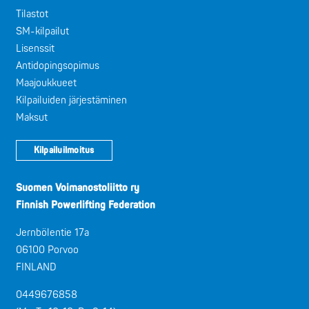
Tilastot
SM-kilpailut
Lisenssit
Antidopingsopimus
Maajoukkueet
Kilpailuiden järjestäminen
Maksut
Kilpailuilmoitus
Suomen Voimanostoliitto ry
Finnish Powerlifting Federation
Jernbölentie 17a
06100 Porvoo
FINLAND
0449676858