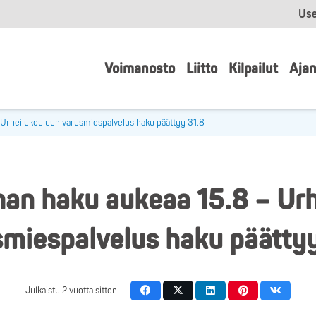
Use
Voimanosto
Liitto
Kilpailut
Ajan
Urheilukouluun varusmiespalvelus haku päättyy 31.8
an haku aukeaa 15.8 – Urh
miespalvelus haku päätty
Julkaistu
2 vuotta sitten