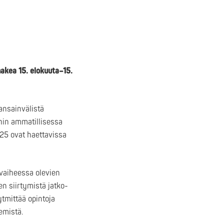
akea 15. elokuuta–15.
ansainvälistä
ihin ammatillisessa
25 ovat haettavissa
vaiheessa olevien
n siirtymistä jatko-
tmittää opintoja
emistä.