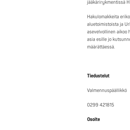
jääkärirykmentissä H
Hakulomakkeita erikoi
aluetoimistoista ja U
asevelvollinen aikoo
asia esille jo kutsun
määrättäessä.
Tiedustelut
Valmennuspäällikkö
0299 421815
Osoite