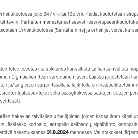
Urheilukoulussa joko 347 vrk tai 165 vrk. Heidät koulutetaan aliups
utehtäviin. Parhaiten menestyneet saavat reserviupseerikoulutuk
pidetään Urheilukoulussa (Santahamina) ja urheilijat voivat kurssi
den tulee edustaa ikäluokkansa kansallista tai kansainvälistä huip
Suomen Olympiakomitean varsinainen jäsen. Lajissa järjestetään kans
ten ja/tai yleisen sarjan tasolla ja lajiliitolla on maajoukkuetoimin
n asiantuntijalausuntojen sekä pääsykokeissa saatujen tietojen peru
et testit).
än hakevien talvilajien urheilijoiden, joiden kansallinen kilpailut
 jääkiekko, koripallo, lentopallo, salibandy, alppihiihto, kamppailula
jätettävä hakemuksensa
31.8.2024
mennessä. Valintakokeet järjest