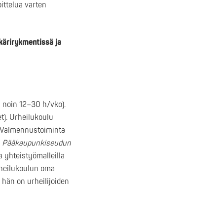
oittelua varten
äkärirykmentissä ja
 noin 12–30 h/vko).
et). Urheilukoulu
. Valmennustoiminta
u
Pääkaupunkiseudun
a yhteistyömalleilla
Urheilukoulun oma
i hän on urheilijoiden