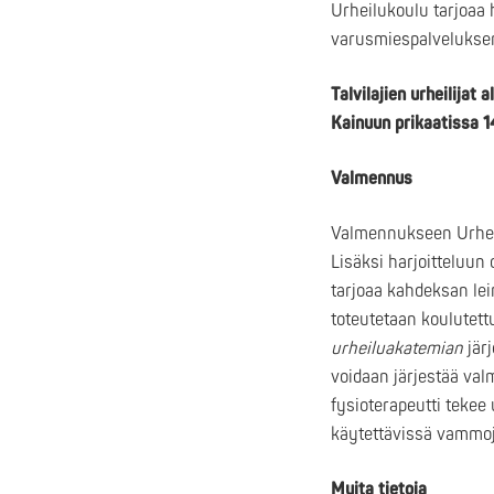
Urheilukoulu tarjoaa h
varusmiespalvelukse
Talvilajien urheilija
Kainuun prikaatissa
1
Valmennus
Valmennukseen Urheil
Lisäksi harjoitteluun 
tarjoaa kahdeksan le
toteutetaan koulutett
urheiluakatemian
järj
voidaan järjestää val
fysioterapeutti tekee 
käytettävissä vammoj
Muita tietoja