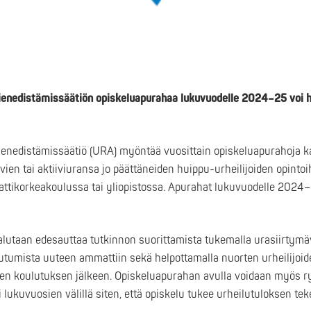
ienedistämissäätiön opiskeluapurahaa lukuvuodelle 2024–25 voi h
ienedistämissäätiö (URA) myöntää vuosittain opiskeluapurahoja k
vien tai aktiiviuransa jo päättäneiden huippu-urheilijoiden opinto
attikorkeakoulussa tai yliopistossa. Apurahat lukuvuodelle 2024–
alutaan edesauttaa tutkinnon suorittamista tukemalla urasiirtymä
autumista uuteen ammattiin sekä helpottamalla nuorten urheilijoide
een koulutuksen jälkeen. Opiskeluapurahan avulla voidaan myös ry
 lukuvuosien välillä siten, että opiskelu tukee urheilutuloksen tek