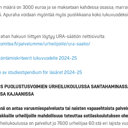
 määrä on 3000 euroa ja se maksetaan kahdessa osassa, marr
. Apuraha voidaan myöntää myös puolikkaana koko lukuvuodeksi t
ahan hakuun liittyen löytyy URA-säätiön nettisivulta:
mitea.fi/palvelumme/urheilijoille/ura-saatio/
öntämiskriteerit lukuvuodelle 2024-25
e av studiestipendium för läsåret 2024-25
S PUOLUSTUSVOIMIEN URHEILUKOULUSSA SANTAHAMINASSA
SSA KAJAANISSA
nä on antaa varusmiespalvelusta tai naisten vapaaehtoista palvelu
jakkaille urheilijoille mahdollisuus toteuttaa sotilaskoulutuksen o
heilukoulussa on palvellut jo 7600 urheilijaa 60:stä eri lajista v