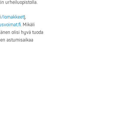
n urheiluopistolla.
ti/lomakkeet
),
usvoimat.fi
. Mikäli
änen olisi hyvä tuoda
seen astumisaikaa