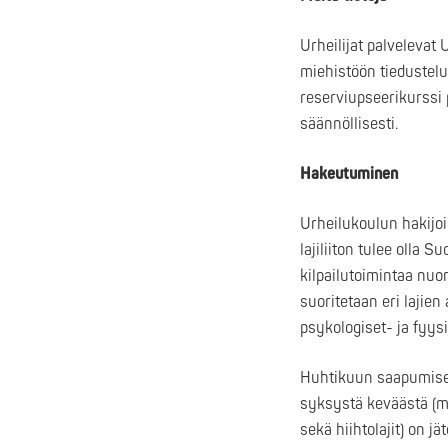
Urheilijat palvelevat 
miehistöön tiedustel
reserviupseerikurssi 
säännöllisesti.
Hakeutuminen
Urheilukoulun hakijoi
lajiliiton tulee olla 
kilpailutoimintaa nuor
suoritetaan eri lajie
psykologiset- ja fyysis
Huhtikuun saapumiserä
syksystä keväästä (mm.
sekä hiihtolajit) on 