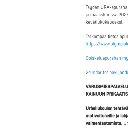
Täyden URA-apurahan
ja maaliskuussa 2025
kevätlukukaudeksi.
Tarkempaa tietoa apur
https://www.olympiako
Opiskeluapurahan my
Grunder för beviljand
VARUSMIESPALVELU
KAINUUN PRIKAATI
Urheilukoulun tehtävä
motivoituneille ja lah
valmentautumista.
Ur