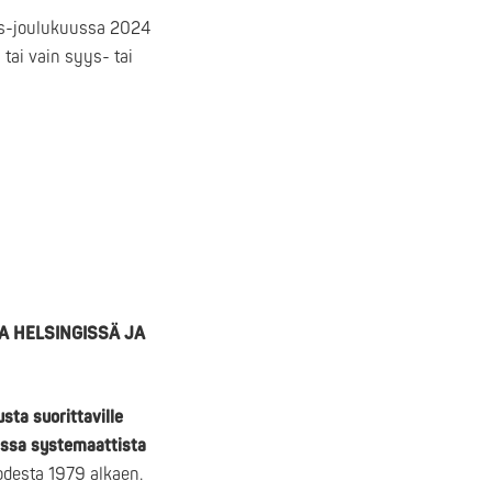
as-joulukuussa 2024
ai vain syys- tai
 HELSINGISSÄ JA
sta suorittaville
hessa systemaattista
uodesta 1979 alkaen.