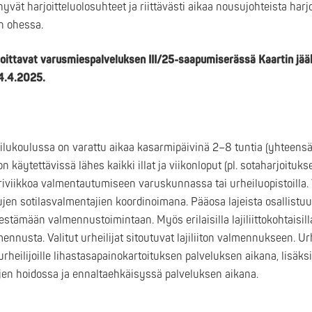
yvät harjoitteluolosuhteet ja riittävästi aikaa nousujohteista harj
n ohessa.
t aloittavat varusmiespalveluksen III/25-saapumiserässä Kaartin jä
4.4.2025.
ukoulussa on varattu aikaa kasarmipäivinä 2–8 tuntia (yhteensä
on käytettävissä lähes kaikki illat ja viikonloput (pl. sotaharjoituks
iriviikkoa valmentautumiseen varuskunnassa tai urheiluopistoilla
ujen sotilasvalmentajien koordinoimana. Pääosa lajeista osallistu
estämään valmennustoimintaan. Myös erilaisilla lajiliittokohtaisill
mennusta. Valitut urheilijat sitoutuvat lajiliiton valmennukseen. 
urheilijoille lihastasapainokartoituksen palveluksen aikana, lisäks
en hoidossa ja ennaltaehkäisyssä palveluksen aikana.