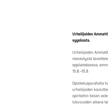
Urheilijoiden Ammatt
syyskuuta.
Urheilijoiden Ammatt
menestystä tavoittele
oppilaitoksessa, amm
15.8.–15.9.
Opiskeluapurahalla h
urheilijoiden koulutt
opintoihin toisen ast
lukuvuoden aikana tai