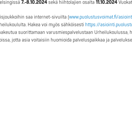
elsingissä
7.-8.10.2024
sekä hiihtolajien osalta
11.10.2024
Vuokati
sjoukkoihin saa internet-sivuilta (
www.puolustusvoimat.fi/asioin
rheilukoululta. Hakea voi myös sähköisesti
https://asiointi.puolust
 hakeutua suorittamaan varusmiespalvelustaan Urheilukoulussa, h
noissa, jotta asia voitaisiin huomioida palveluspaikkaa ja palveluk