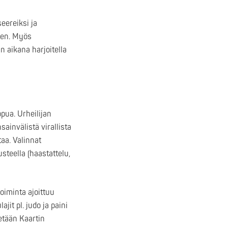
eereiksi ja
sen. Myös
n aikana harjoitella
pua. Urheilijan
ainvälistä virallista
taa. Valinnat
steella (haastattelu,
oiminta ajoittuu
jit pl. judo ja paini
etään Kaartin