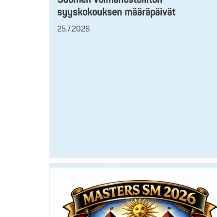
syyskokouksen määräpäivät
25.7.2026