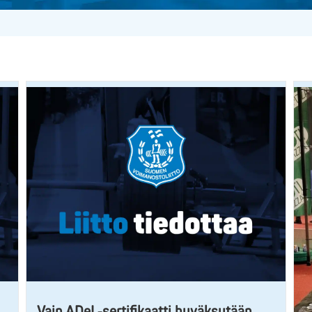
Vain ADeL-sertifikaatti hyväksytään