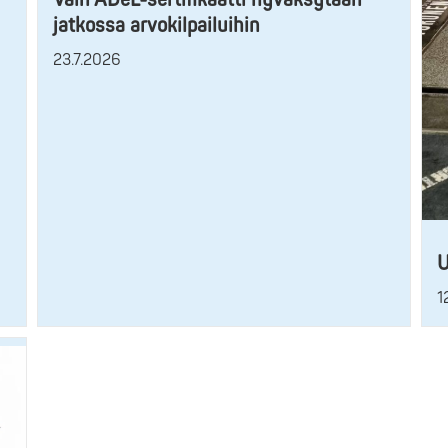
jatkossa arvokilpailuihin
23.7.2026
U
1