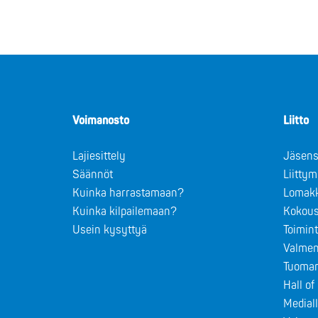
Voimanosto
Liitto
Lajiesittely
Jäsens
Säännöt
Liitty
Kuinka harrastamaan?
Lomak
Kuinka kilpailemaan?
Kokous
Usein kysyttyä
Toimin
Valmen
Tuomar
Hall o
Medial