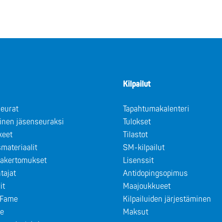
Kilpailut
eurat
Tapahtumakalenteri
minen jäsenseuraksi
Tulokset
keet
Tilastot
materiaalit
SM-kilpailut
takertomukset
Lisenssit
tajat
Antidopingsopimus
it
Maajoukkueet
f Fame
Kilpailuiden järjestäminen
le
Maksut