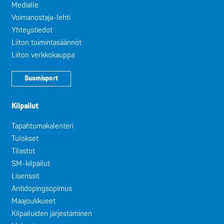
Medialle
Voimanostaja-lehti
Yhteystiedot
Liiton toimintasäännöt
Liiton verkkokauppa
Suomisport
Kilpailut
Tapahtumakalenteri
Tulokset
Tilastot
SM-kilpailut
Lisenssit
Antidopingsopimus
Maajoukkueet
Kilpailuiden järjestäminen