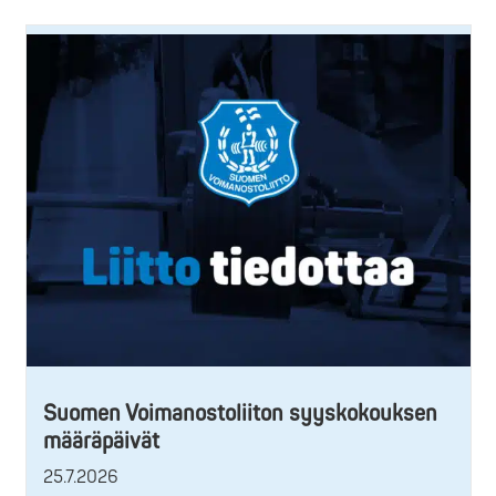
Suomen Voimanostoliiton syyskokouksen
määräpäivät
25.7.2026