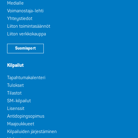
Medialle
Voimanostaja-lehti
Yhteystiedot
Liiton toimintasäännöt
Liiton verkkokauppa
Suomisport
Kilpailut
Tapahtumakalenteri
Tulokset
Tilastot
SM-kilpailut
Lisenssit
Antidopingsopimus
Maajoukkueet
Kilpailuiden järjestäminen