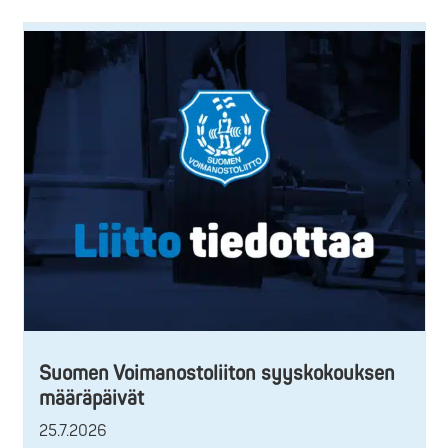
Suomen Voimanostoliiton syyskokouksen
määräpäivät
25.7.2026