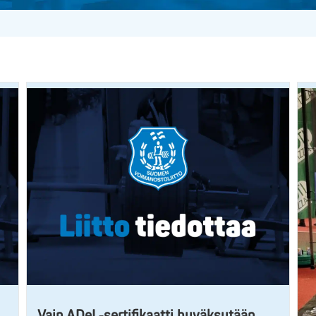
Vain ADeL-sertifikaatti hyväksytään