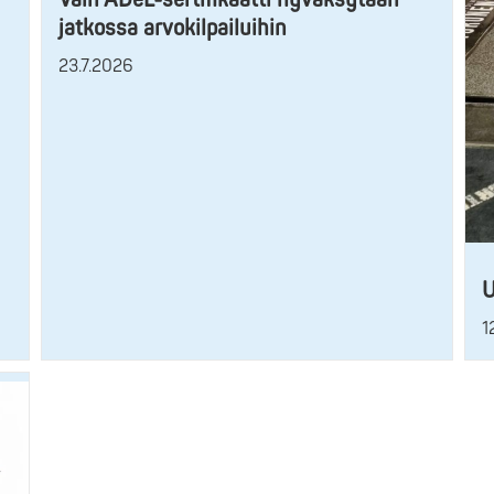
jatkossa arvokilpailuihin
23.7.2026
U
1