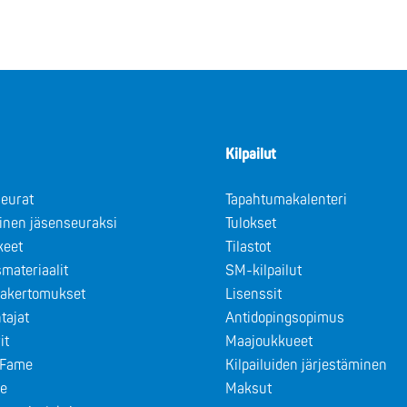
Kilpailut
eurat
Tapahtumakalenteri
minen jäsenseuraksi
Tulokset
keet
Tilastot
materiaalit
SM-kilpailut
takertomukset
Lisenssit
tajat
Antidopingsopimus
it
Maajoukkueet
f Fame
Kilpailuiden järjestäminen
le
Maksut