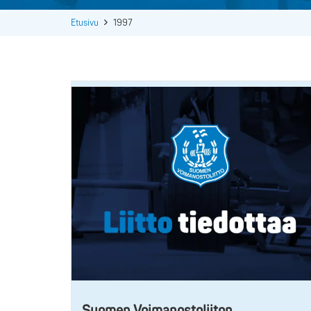
Etusivu
1997
Suomen Voimanostoliiton