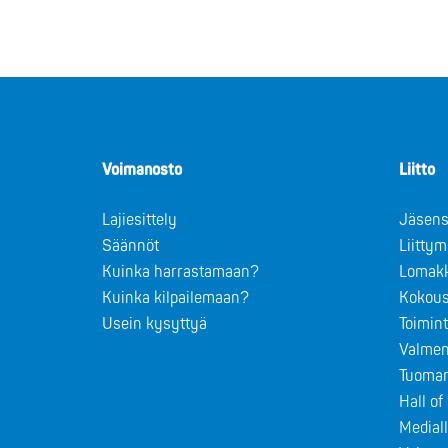
Voimanosto
Liitto
Lajiesittely
Jäsens
Säännöt
Liitty
Kuinka harrastamaan?
Lomak
Kuinka kilpailemaan?
Kokous
Usein kysyttyä
Toimin
Valmen
Tuomar
Hall o
Medial