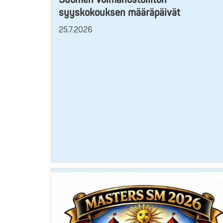
syyskokouksen määräpäivät
25.7.2026