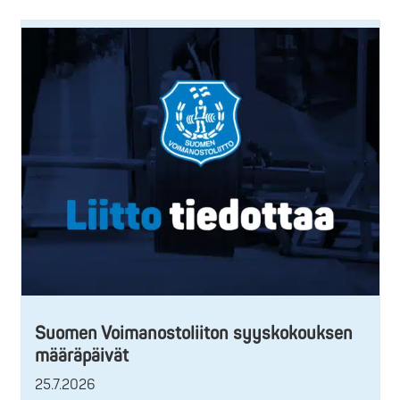
Suomen Voimanostoliiton syyskokouksen
määräpäivät
25.7.2026