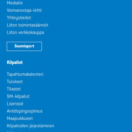
Medialle
Voimanostaja-lehti
Yhteystiedot
Liiton toimintasäännöt
Liiton verkkokauppa
Suomisport
Kilpailut
Tapahtumakalenteri
Tulokset
Tilastot
SM-kilpailut
Lisenssit
Antidopingsopimus
Maajoukkueet
Kilpailuiden järjestäminen