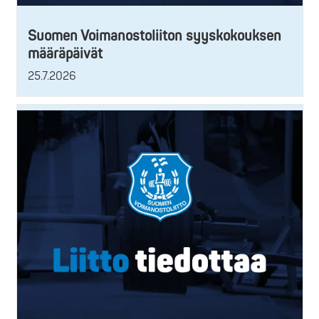
Suomen Voimanostoliiton syyskokouksen
määräpäivät
25.7.2026