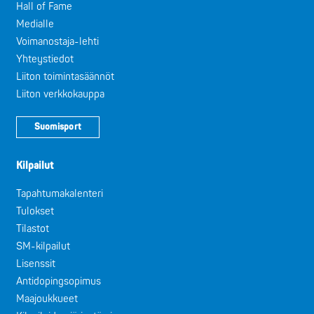
Hall of Fame
Medialle
Voimanostaja-lehti
Yhteystiedot
Liiton toimintasäännöt
Liiton verkkokauppa
Suomisport
Kilpailut
Tapahtumakalenteri
Tulokset
Tilastot
SM-kilpailut
Lisenssit
Antidopingsopimus
Maajoukkueet