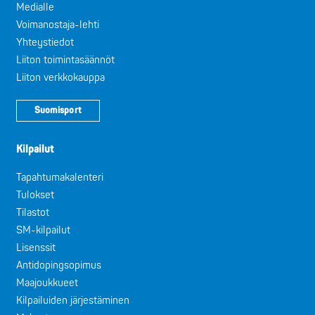
Medialle
Voimanostaja-lehti
Yhteystiedot
Liiton toimintasäännöt
Liiton verkkokauppa
Suomisport
Kilpailut
Tapahtumakalenteri
Tulokset
Tilastot
SM-kilpailut
Lisenssit
Antidopingsopimus
Maajoukkueet
Kilpailuiden järjestäminen