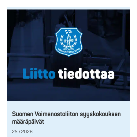
Suomen Voimanostoliiton syyskokouksen
määräpäivät
25.7.2026