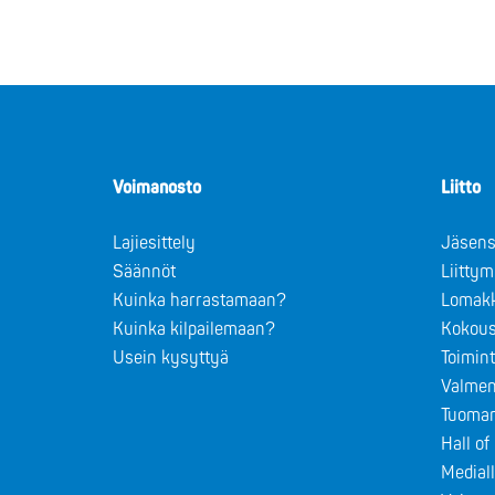
Voimanosto
Liitto
Lajiesittely
Jäsens
Säännöt
Liitty
Kuinka harrastamaan?
Lomak
Kuinka kilpailemaan?
Kokous
Usein kysyttyä
Toimin
Valmen
Tuomar
Hall o
Medial