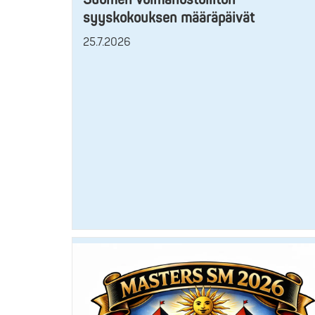
syyskokouksen määräpäivät
25.7.2026