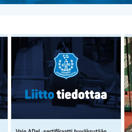
Vain ADeL-sertifikaatti hyväksytään