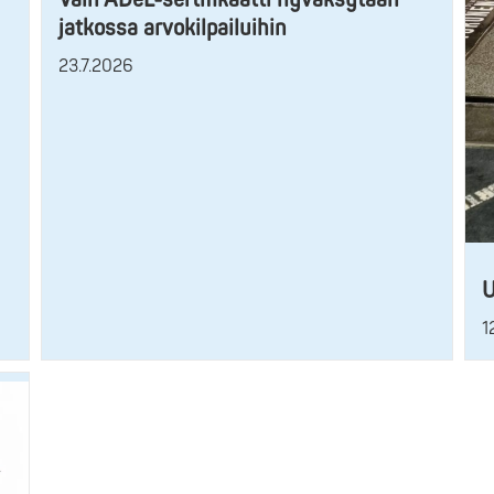
jatkossa arvokilpailuihin
23.7.2026
U
1