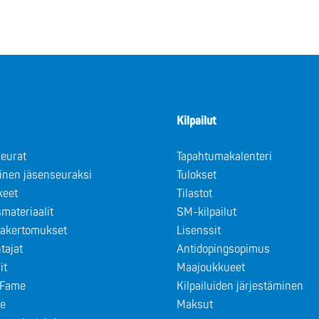
Kilpailut
eurat
Tapahtumakalenteri
minen jäsenseuraksi
Tulokset
keet
Tilastot
materiaalit
SM-kilpailut
takertomukset
Lisenssit
tajat
Antidopingsopimus
it
Maajoukkueet
f Fame
Kilpailuiden järjestäminen
le
Maksut