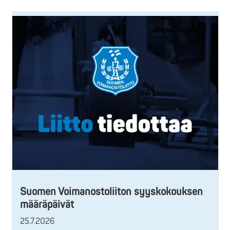
Suomen Voimanostoliiton syyskokouksen
määräpäivät
25.7.2026