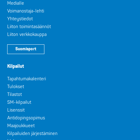
Medialle
Voimanostaja-lehti
Yhteystiedot
Liiton toimintasäännöt
Liiton verkkokauppa
Suomisport
Kilpailut
Tapahtumakalenteri
Tulokset
Tilastot
SM-kilpailut
Lisenssit
Antidopingsopimus
Maajoukkueet
Kilpailuiden järjestäminen