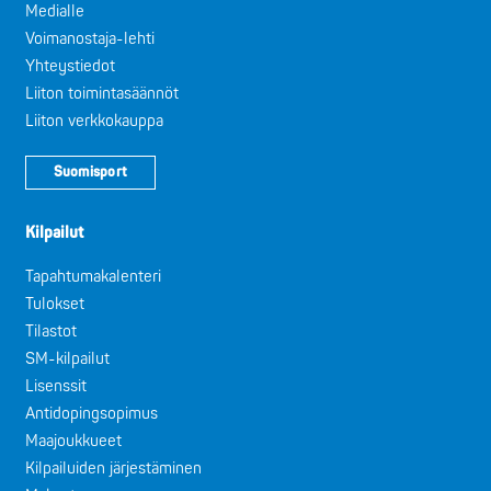
Medialle
Voimanostaja-lehti
Yhteystiedot
Liiton toimintasäännöt
Liiton verkkokauppa
Suomisport
Kilpailut
Tapahtumakalenteri
Tulokset
Tilastot
SM-kilpailut
Lisenssit
Antidopingsopimus
Maajoukkueet
Kilpailuiden järjestäminen