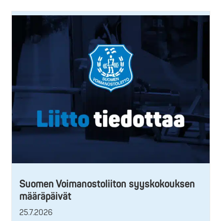
Suomen Voimanostoliiton syyskokouksen
määräpäivät
25.7.2026